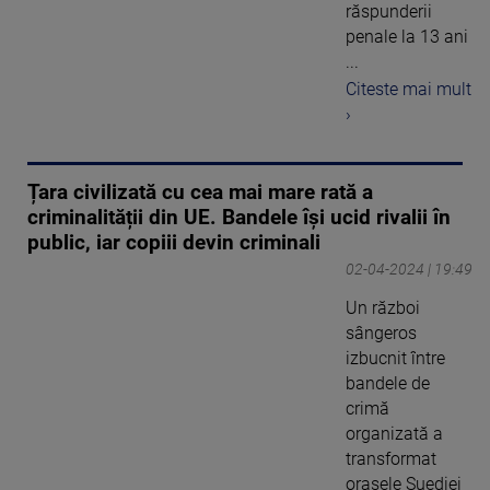
răspunderii
penale la 13 ani
...
Citeste mai mult
›
Țara civilizată cu cea mai mare rată a
criminalității din UE. Bandele își ucid rivalii în
public, iar copiii devin criminali
02-04-2024 | 19:49
Un război
sângeros
izbucnit între
bandele de
crimă
organizată a
transformat
orașele Suediei