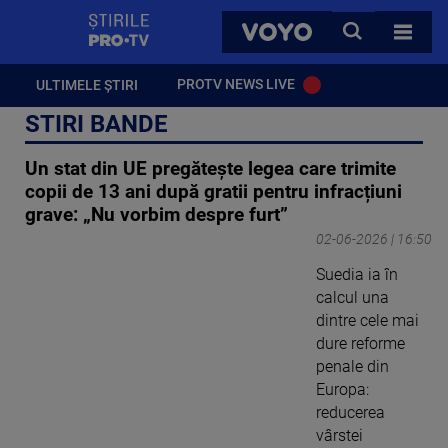
StirilePROTV
CAUTA
VOYO
TOATE 
PROTV NEWS LIVE
ULTIMELE ȘTIRI
STIRI BANDE
Un stat din UE pregătește legea care trimite
copii de 13 ani după gratii pentru infracțiuni
grave: „Nu vorbim despre furt”
02-06-2026 | 16:50
Suedia ia în
calcul una
dintre cele mai
dure reforme
penale din
Europa:
reducerea
vârstei