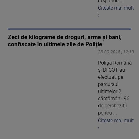
răspândit ...
Citeste mai mult
›
Zeci de kilograme de droguri, arme şi bani,
confiscate în ultimele zile de Poliţie
23-09-2018 | 12:10
Poliţia Română
şi DIICOT au
efectuat, pe
parcursul
ultimelor 2
săptămâni, 96
de percheziţii
pentru ...
Citeste mai mult
›