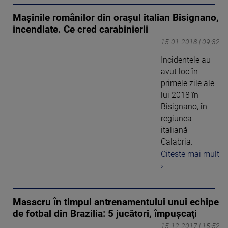
Maşinile românilor din oraşul italian Bisignano,
incendiate. Ce cred carabinierii
15-01-2018 | 09:32
Incidentele au
avut loc în
primele zile ale
lui 2018 în
Bisignano, în
regiunea
italiană
Calabria.
Citeste mai mult
›
Masacru în timpul antrenamentului unui echipe
de fotbal din Brazilia: 5 jucători, împuşcaţi
15-12-2017 | 15:52