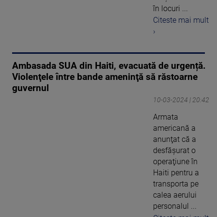
în locuri ...
Citeste mai mult
›
Ambasada SUA din Haiti, evacuată de urgență.
Violenţele între bande ameninţă să răstoarne
guvernul
10-03-2024 | 20:42
Armata
americană a
anunţat că a
desfăşurat o
operaţiune în
Haiti pentru a
transporta pe
calea aerului
personalul ...