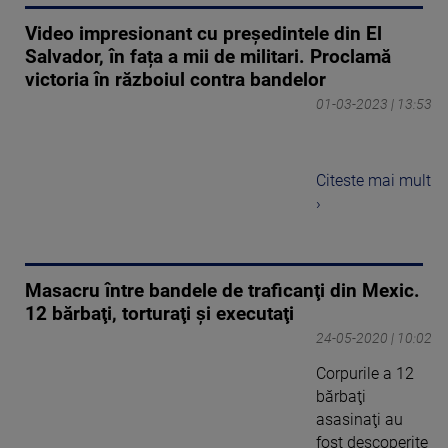
Video impresionant cu președintele din El
Salvador, în fața a mii de militari. Proclamă
victoria în războiul contra bandelor
01-03-2023 | 13:53
Citeste mai mult
›
Masacru între bandele de traficanţi din Mexic.
12 bărbaţi, torturaţi şi executaţi
24-05-2020 | 10:02
Corpurile a 12
bărbaţi
asasinaţi au
fost descoperite