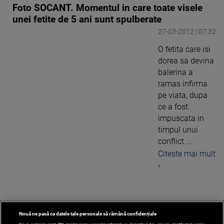
Foto SOCANT. Momentul in care toate visele
unei fetite de 5 ani sunt spulberate
27-03-2012 | 07:32
O fetita care isi
dorea sa devina
balerina a
ramas infirma
pe viata, dupa
ce a fost
impuscata in
timpul unui
conflict ...
Citeste mai mult
›
Nouă ne pasă ca datele tale personale să rămână confidențiale