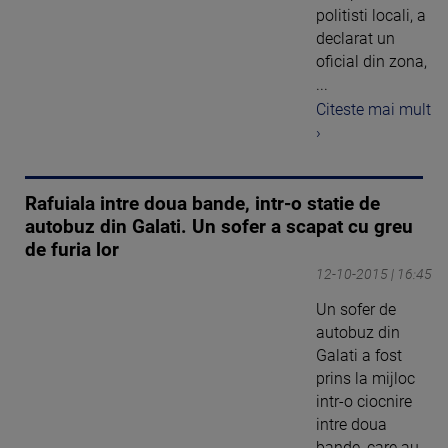
politisti locali, a
declarat un
oficial din zona,
...
Citeste mai mult
›
Rafuiala intre doua bande, intr-o statie de
autobuz din Galati. Un sofer a scapat cu greu
de furia lor
12-10-2015 | 16:45
Un sofer de
autobuz din
Galati a fost
prins la mijloc
intr-o ciocnire
intre doua
bande, care au