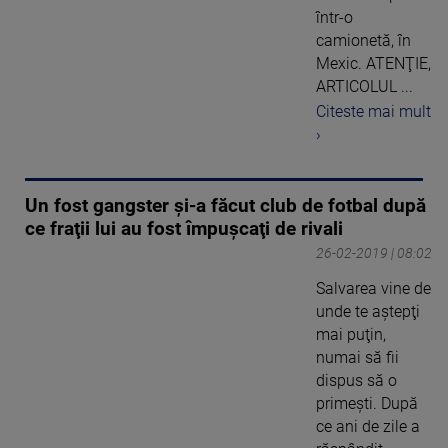
într-o
camionetă, în
Mexic. ATENŢIE,
ARTICOLUL ...
Citeste mai mult
›
Un fost gangster şi-a făcut club de fotbal după
ce fraţii lui au fost împuşcaţi de rivali
26-02-2019 | 08:02
Salvarea vine de
unde te aştepţi
mai puţin,
numai să fii
dispus să o
primeşti. După
ce ani de zile a