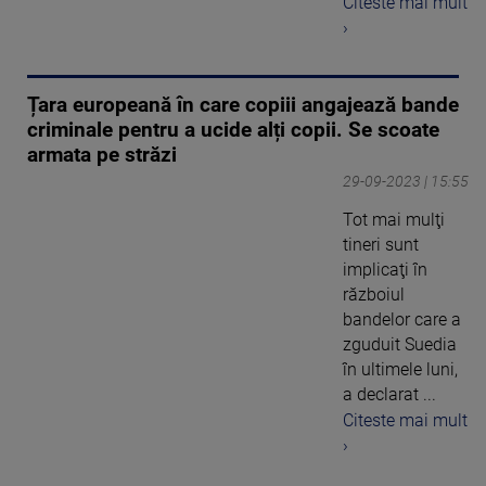
Citeste mai mult
›
Țara europeană în care copiii angajează bande
criminale pentru a ucide alți copii. Se scoate
armata pe străzi
29-09-2023 | 15:55
Tot mai mulţi
tineri sunt
implicaţi în
războiul
bandelor care a
zguduit Suedia
în ultimele luni,
a declarat ...
Citeste mai mult
›