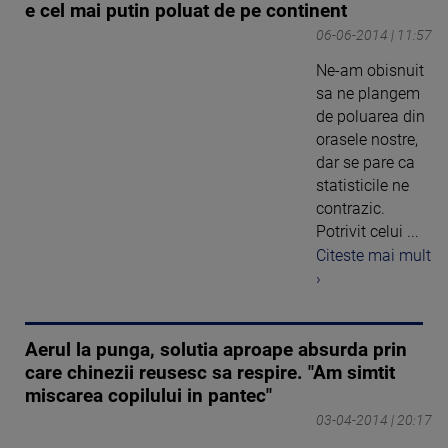
e cel mai putin poluat de pe continent
06-06-2014 | 11:57
Ne-am obisnuit
sa ne plangem
de poluarea din
orasele nostre,
dar se pare ca
statisticile ne
contrazic.
Potrivit celui ...
Citeste mai mult
›
Aerul la punga, solutia aproape absurda prin
care chinezii reusesc sa respire. "Am simtit
miscarea copilului in pantec"
03-04-2014 | 20:17