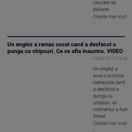
cauzate de
poluare.
Citeste mai mult
›
Un englez a ramas socat cand a desfacut o
punga cu chipsuri. Ce se afla inauntru. VIDEO
03-03-2017 | 14:05
Un englez a
avut o surpriza
neplacuta cand
a desfacut o
punga cu
chipsuri, iar
momentul a fost
filmat.
Citeste mai mult
›