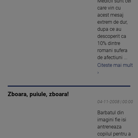
Medicii sunt cei
care vin cu
acest mesaj
extrem de dur,
dupa ce au
descoperit ca
10% dintre
romani sufera
de afectiuni ...
Citeste mai mult
›
Zboara, puiule, zboara!
04-11-2008 | 00:00
Barbatul din
imagini fie isi
antreneaza
copilul pentru a