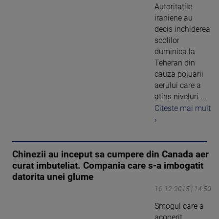
Autoritatile
iraniene au
decis inchiderea
scolilor
duminica la
Teheran din
cauza poluarii
aerului care a
atins niveluri ...
Citeste mai mult
›
Chinezii au inceput sa cumpere din Canada aer
curat imbuteliat. Compania care s-a imbogatit
datorita unei glume
16-12-2015 | 14:50
Smogul care a
acoperit