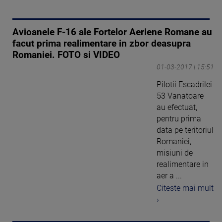
Avioanele F-16 ale Fortelor Aeriene Romane au
facut prima realimentare in zbor deasupra
Romaniei. FOTO si VIDEO
01-03-2017 | 15:51
Pilotii Escadrilei
53 Vanatoare
au efectuat,
pentru prima
data pe teritoriul
Romaniei,
misiuni de
realimentare in
aer a ...
Citeste mai mult
›