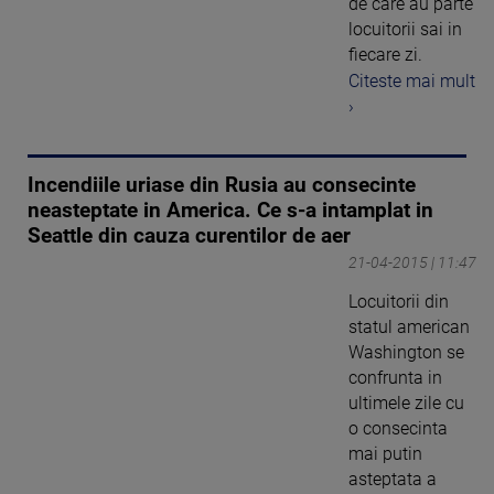
de care au parte
locuitorii sai in
fiecare zi.
Citeste mai mult
›
Incendiile uriase din Rusia au consecinte
neasteptate in America. Ce s-a intamplat in
Seattle din cauza curentilor de aer
21-04-2015 | 11:47
Locuitorii din
statul american
Washington se
confrunta in
ultimele zile cu
o consecinta
mai putin
asteptata a