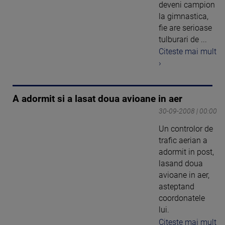
deveni campion
la gimnastica,
fie are serioase
tulburari de ...
Citeste mai mult
›
A adormit si a lasat doua avioane in aer
30-09-2008 | 00:00
Un controlor de
trafic aerian a
adormit in post,
lasand doua
avioane in aer,
asteptand
coordonatele
lui.
Citeste mai mult