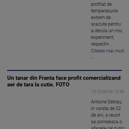
profitat de
temperaturile
extrem de
scazute pentru
a derula un mic
experiment,
respectiv ...
Citeste mai mult
›
Un tanar din Franta face profit comercializand
aer de tara la cutie. FOTO
12-12-2013 | 12:50
Antoine Deblay,
in varsta de 22
de ani, a reusit
sa porneasca o
afacere cel putin