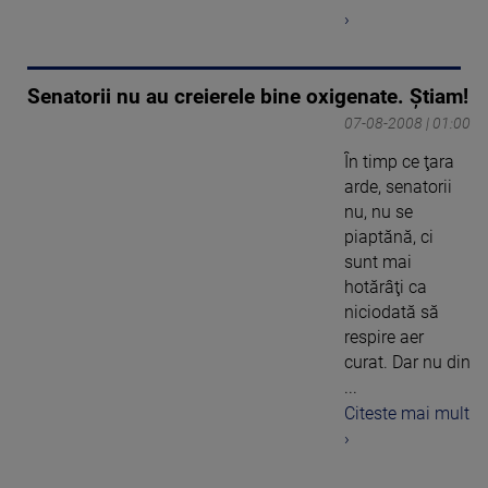
›
Senatorii nu au creierele bine oxigenate. Ştiam!
07-08-2008 | 01:00
În timp ce ţara
arde, senatorii
nu, nu se
piaptănă, ci
sunt mai
hotărâţi ca
niciodată să
respire aer
curat. Dar nu din
...
Citeste mai mult
›