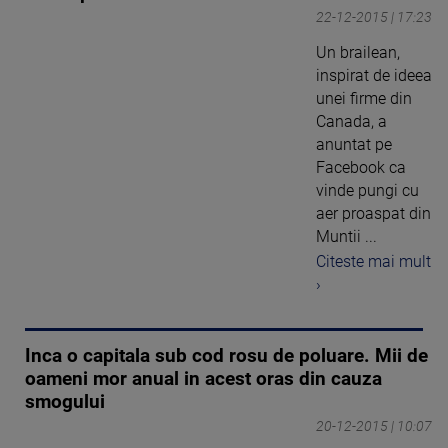
22-12-2015 | 17:23
Un brailean,
inspirat de ideea
unei firme din
Canada, a
anuntat pe
Facebook ca
vinde pungi cu
aer proaspat din
Muntii ...
Citeste mai mult
›
Inca o capitala sub cod rosu de poluare. Mii de
oameni mor anual in acest oras din cauza
smogului
20-12-2015 | 10:07