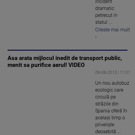
incident
dramatic
petrecut in
statul ...
Citeste mai mult
›
Asa arata mijlocul inedit de transport public,
menit sa purifice aerul! VIDEO
09-08-2013 | 11:51
Un nou autobuz
ecologic care
circulă pe
străzile din
Spania oferă în
acelaşi timp o
privelişte
deosebită ...