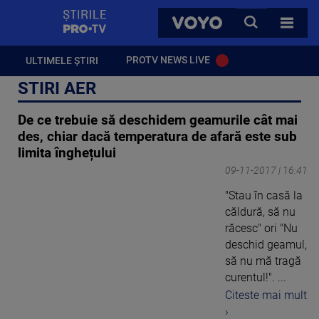
StirilePROTV
CAUTA
VOYO
TOATE 
PROTV NEWS LIVE
ULTIMELE ȘTIRI
STIRI AER
De ce trebuie să deschidem geamurile cât mai
des, chiar dacă temperatura de afară este sub
limita înghețului
09-11-2017 | 16:41
"Stau în casă la
căldură, să nu
răcesc" ori "Nu
deschid geamul,
să nu mă tragă
curentul!". ...
Citeste mai mult
›