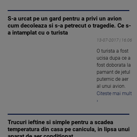
S-a urcat pe un gard pentru a privi un avion
cum decoleaza si s-a petrecut o tragedie. Ce s-
a intamplat cu o turista
13-07-2017 | 16:06
O turista a fost
ucisa dupa ce a
fost doborata la
pamant de jetul
puternic de aer
al unui avion.
Citeste mai mult
›
Trucuri ieftine si simple pentru a scadea
temperatura din casa pe canicula, in lipsa unui
aparat de aer conditionat