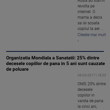
Rusia au starnit
revolta pe
internet. O
mama a decis
sa isi scoata
copilul la aer ...
Citeste mai mult
›
Organizatia Mondiala a Sanatatii: 25% dintre
decesele copiilor de pana in 5 ani sunt cauzate
de poluare
06-03-2017 | 18:35
OMS: 25% dintre
decesele
copiilor in
varsta de pana
la cinci ani,