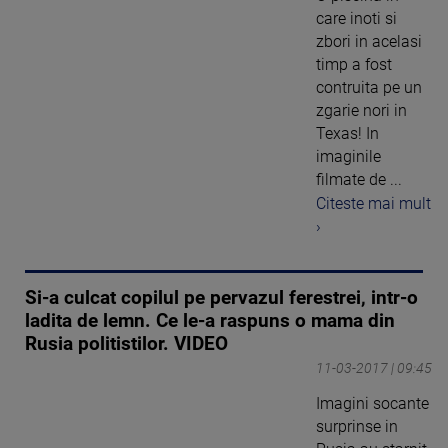
care inoti si
zbori in acelasi
timp a fost
contruita pe un
zgarie nori in
Texas! In
imaginile
filmate de ...
Citeste mai mult
›
Si-a culcat copilul pe pervazul ferestrei, intr-o
ladita de lemn. Ce le-a raspuns o mama din
Rusia politistilor. VIDEO
11-03-2017 | 09:45
Imagini socante
surprinse in