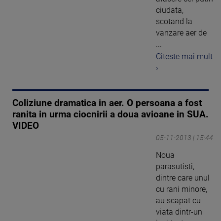
ciudata,
scotand la
vanzare aer de
...
Citeste mai mult
›
Coliziune dramatica in aer. O persoana a fost
ranita in urma ciocnirii a doua avioane in SUA.
VIDEO
05-11-2013 | 15:44
Noua
parasutisti,
dintre care unul
cu rani minore,
au scapat cu
viata dintr-un