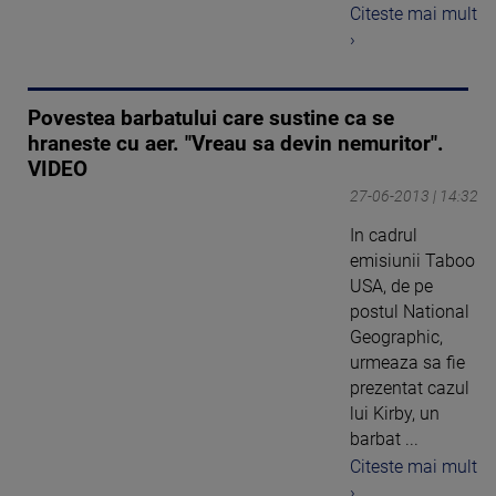
Citeste mai mult
›
Povestea barbatului care sustine ca se
hraneste cu aer. "Vreau sa devin nemuritor".
VIDEO
27-06-2013 | 14:32
In cadrul
emisiunii Taboo
USA, de pe
postul National
Geographic,
urmeaza sa fie
prezentat cazul
lui Kirby, un
barbat ...
Citeste mai mult
›