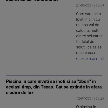
27-06-2017 | 19:04
Cum vara ne-a
lovit in plin cu
un nou val de
caldura, multi
dintre noi cauta
tot felul de
solutii ca sa se
racoreasca.
Citeste mai mult
›
Piscina in care inveti sa inoti si sa "zbori" in
acelasi timp, din Texas. Cat se extinde in afara
cladirii de lux
12-04-2017 | 09:23
O piscina in