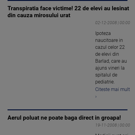
Transpiratia face victime! 22 de elevi au lesinat
din cauza mirosului urat
02-12-2008 | 00:00
Ipoteza
naucitoare in
cazul celor 22
de elevi din
Barlad, care au
ajuns vineri la
spitalul de
pediatrie.
Citeste mai mult
›
Aerul poluat ne poate baga direct in groapa!
19-11-2008 | 00:00