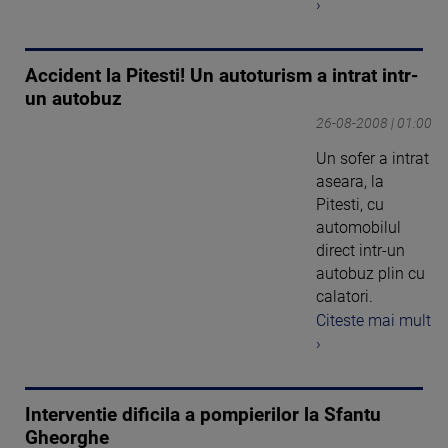
›
Accident la Pitesti! Un autoturism a intrat intr-
un autobuz
26-08-2008 | 01:00
Un sofer a intrat
aseara, la
Pitesti, cu
automobilul
direct intr-un
autobuz plin cu
calatori.
Citeste mai mult
›
Interventie dificila a pompierilor la Sfantu
Gheorghe