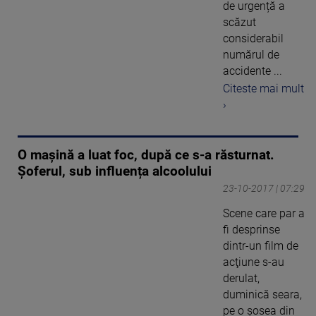
de urgență a
scăzut
considerabil
numărul de
accidente ...
Citeste mai mult
›
O mașină a luat foc, după ce s-a răsturnat.
Șoferul, sub influența alcoolului
23-10-2017 | 07:29
Scene care par a
fi desprinse
dintr-un film de
acţiune s-au
derulat,
duminică seara,
pe o şosea din