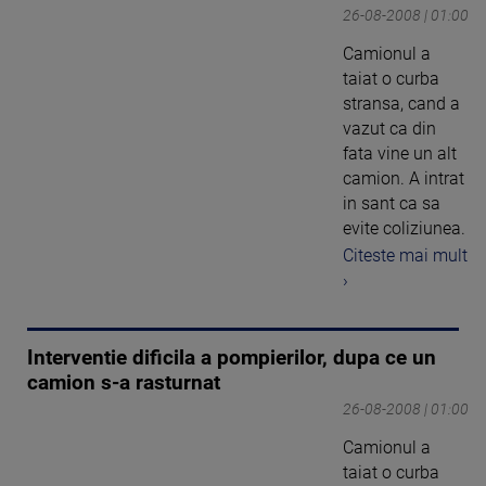
26-08-2008 | 01:00
Camionul a
taiat o curba
stransa, cand a
vazut ca din
fata vine un alt
camion. A intrat
in sant ca sa
evite coliziunea.
Citeste mai mult
›
Interventie dificila a pompierilor, dupa ce un
camion s-a rasturnat
26-08-2008 | 01:00
Camionul a
taiat o curba