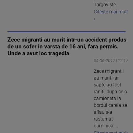
Târgovişte.
Citeste mai mult
›
Zece migranti au murit intr-un accident produs
de un sofer in varsta de 16 ani, fara permis.
Unde a avut loc tragedia
04-06-2017 | 12:17
Zece migrantii
au murit, iar
sapte au fost
raniti, dupa ce o
camioneta la
bordul careia se
aflau s-a
rasturnat
duminica ...