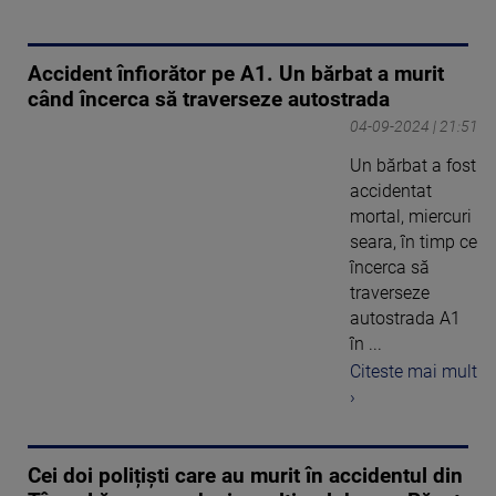
Accident înfiorător pe A1. Un bărbat a murit
când încerca să traverseze autostrada
04-09-2024 | 21:51
Un bărbat a fost
accidentat
mortal, miercuri
seara, în timp ce
încerca să
traverseze
autostrada A1
în ...
Citeste mai mult
›
Cei doi polițiști care au murit în accidentul din