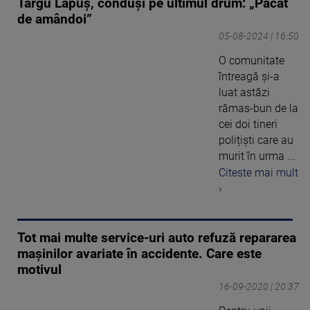
Târgu Lăpuș, conduși pe ultimul drum: „Păcat
de amândoi”
05-08-2024 | 16:50
O comunitate
întreagă și-a
luat astăzi
rămas-bun de la
cei doi tineri
polițiști care au
murit în urma ...
Citeste mai mult
›
Tot mai multe service-uri auto refuză repararea
mașinilor avariate în accidente. Care este
motivul
16-09-2020 | 20:37