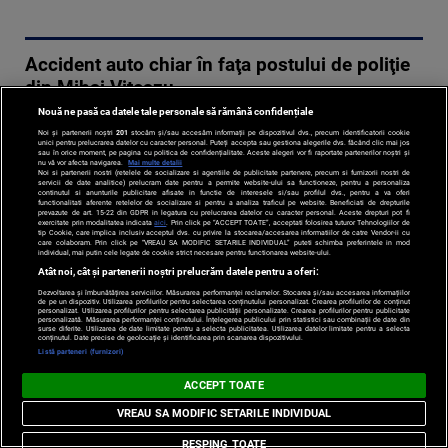
Accident auto chiar în faţa postului de poliţie
din Mihai Viteazu
14-08-2008 | 01:00
Nouă ne pasă ca datele tale personale să rămână confidențiale
Noi și partenerii noștri
201
stocăm și/sau accesăm informații pe dispozitivul dvs., precum identificatorii cookie
unici pentru prelucrarea datelor cu caracter personal. Puteți accepta sau gestiona alegerile dvs. făcând clic mai jos
Şoferului nici
sau în orice moment, pe pagina cu politica de confidențialitate. Aceste alegeri vor fi raportate partenerilor noștri și
nu vă vor afecta navigarea.
Mai multe detalii
nu-i vine să
Noi si partenerii nostri (retelele de socializare si agentiile de publicitate partenere, precum si furnizorii nostri de
servicii de date analitice) prelucram date pentru a permite website-ului sa functioneze, pentru a personaliza
creadă că şi el
continutul si anunturile publicitare afisate in functie de interesele si/sau profilul dvs., pentru a va oferi
functionalitati aferente retelelor de socializare si pentru a analiza traficul pe website. Beneficiati de drepturile
şi pasagera din
prevazute de art. 15-22 din GDPR in legatura cu prelucrarea datelor cu caracter personal. Aceste drepturi pot fi
exercitate prin modalitatea indicata
aici
. Prin click pe “ACCEPT TOATE”, acceptati folosirea tuturor Tehnologiilor de
tip Cookie, care implica inclusiv acceptul dvs. cu privire la stocarea/accesarea informatiilor de catre Vendor-ii cu
dreapta au
care colaboram. Prin click pe “VREAU SA MODIFIC SETARILE INDIVIDUAL” puteti schimba preferintele in mod
individual, mai putin cele legate de cookie strict necesare pentru functionarea website-ului.
scăpat vii.
Atât noi, cât și partenerii noștri prelucrăm datele pentru a oferi:
Citeste mai mult
Dezvoltarea și îmbunătățirea serviciilor. Măsurarea performanței reclamelor. Stocarea și/sau accesarea informațiilor
de pe un dispozitiv. Utilizarea profilurilor pentru selectarea conținutului personalizat. Crearea profilurilor de conținut
›
personalizat. Utilizarea profilurilor pentru selectarea publicității personalizate. Crearea profilurilor pentru publicitate
personalizată. Măsurarea performanței conținutului. Înțelegerea publicului prin statistici sau combinații de date din
surse diferite. Utilizarea de date limitate pentru a selecta publicitatea. Utilizarea datelor limitate pentru a selecta
conținutul. Date precise de geolocație și identificarea prin scanarea dispozitivului.
Listă parteneri (furnizori)
Accidente în lanţ
ACCEPT TOATE
13-08-2008 | 01:00
VREAU SA MODIFIC SETARILE INDIVIDUAL
Unii conducători
RESPING TOATE