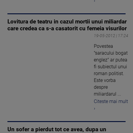
›
Lovitura de teatru in cazul mortii unui miliardar
care credea ca s-a casatorit cu femeia visurilor
19-05-2012 | 17:24
Povestea
"saracului bogat
englez" ar putea
fi subiectul unui
roman politist.
Este vorba
despre
miliardarul ...
Citeste mai mult
›
Un sofer a pierdut tot ce avea, dupa un