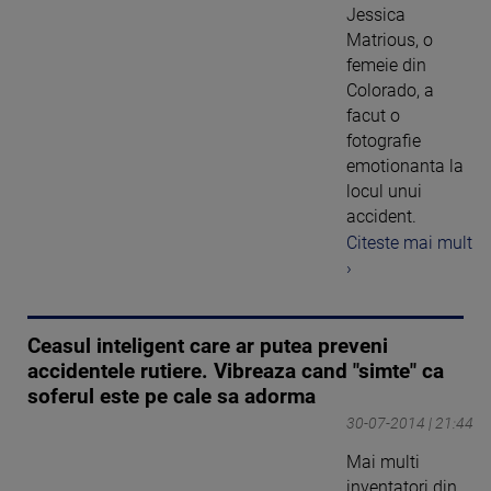
Jessica
Matrious, o
femeie din
Colorado, a
facut o
fotografie
emotionanta la
locul unui
accident.
Citeste mai mult
›
Ceasul inteligent care ar putea preveni
accidentele rutiere. Vibreaza cand "simte" ca
soferul este pe cale sa adorma
30-07-2014 | 21:44
Mai multi
inventatori din