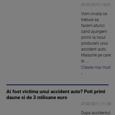
02-02-2012 | 15:51
Vom invata ce
trebuie sa
facem atunci
cand ajungem
primii la locul
producerii unui
accident auto.
Masurile pe care
le ...
Citeste mai mult
›
Ai fost victima unui accident auto? Poti primi
daune si de 3 milioane euro
07-02-2011 | 11:28
Dupa accidentul