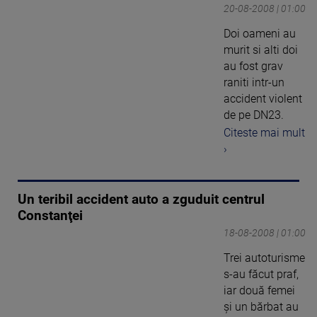
20-08-2008 | 01:00
Doi oameni au
murit si alti doi
au fost grav
raniti intr-un
accident violent
de pe DN23.
Citeste mai mult
›
Un teribil accident auto a zguduit centrul
Constanţei
18-08-2008 | 01:00
Trei autoturisme
s-au făcut praf,
iar două femei
şi un bărbat au