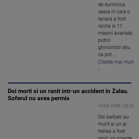
de duminica
seara in care o
tanara a fost
ranita si 11
masini avariate,
putini
ghinionisti stiu
ca pot ...
Citeste mai mult
›
Doi morti si un ranit intr-un accident in Zalau.
Soferul nu avea permis
19-09-2008 | 00:00
Doi barbati au
murit si un al
treilea a fost
ranit, joi noapte,