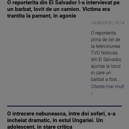
O reporterita din El Salvador l-a intervievat pe
un barbat, lovit de un camion. Victima era
trantita la pamant, in agonie
14-08-2016 | 13:14
O reporterita
plina de zel de
la televiziunea
TVO Noticias
din El Salvador,
ajunsa la locul
in care un
barbat a fost ...
Citeste mai mult
›
O intrecere nebuneasca, intre doi soferi, s-a
incheiat dramatic, in estul Ungariei. Un
adolescent, in stare critica