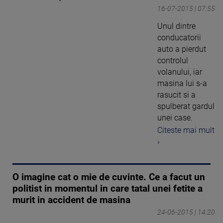
16-07-2015 | 07:55
Unul dintre
conducatorii
auto a pierdut
controlul
volanului, iar
masina lui s-a
rasucit si a
spulberat gardul
unei case.
Citeste mai mult
›
O imagine cat o mie de cuvinte. Ce a facut un
politist in momentul in care tatal unei fetite a
murit in accident de masina
24-06-2015 | 14:20