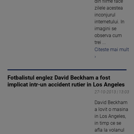
din filme face
zilele acestea
inconjurul
internetului. In
imagini se
observa cum
trei ...
Citeste mai mult
›
Fotbalistul englez David Beckham a fost
implicat intr-un accident rutier in Los Angeles
27-10-2013 | 13:03
David Beckham
a lovit o masina
in Los Angeles,
in timp ce se
afla la volanul