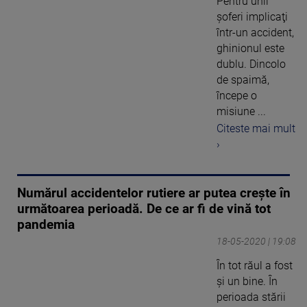
Pentru unii
şoferi implicaţi
într-un accident,
ghinionul este
dublu. Dincolo
de spaimă,
începe o
misiune ...
Citeste mai mult
›
Numărul accidentelor rutiere ar putea crește în
următoarea perioadă. De ce ar fi de vină tot
pandemia
18-05-2020 | 19:08
În tot răul a fost
și un bine. În
perioada stării