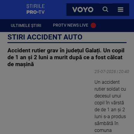
StirilePROTV
CAUTA
VOYO
TOATE 
PROTV NEWS LIVE
ULTIMELE ȘTIRI
STIRI ACCIDENT AUTO
Accident rutier grav în județul Galați. Un copil
de 1 an și 2 luni a murit după ce a fost călcat
de mașină
25-07-2026 | 20:40
Un accident
rutier soldat cu
decesul unui
copil în vârstă
de de 1 an şi 2
luni s-a produs
sâmbătă în
comuna