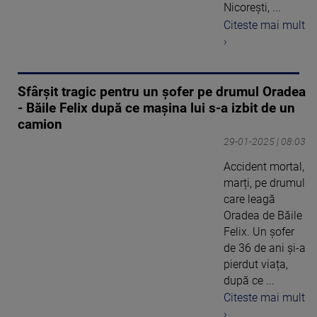
Nicoreşti, ...
Citeste mai mult
›
Sfârșit tragic pentru un șofer pe drumul Oradea
- Băile Felix după ce mașina lui s-a izbit de un
camion
29-01-2025 | 08:03
Accident mortal,
marți, pe drumul
care leagă
Oradea de Băile
Felix. Un șofer
de 36 de ani și-a
pierdut viața,
după ce ...
Citeste mai mult
›