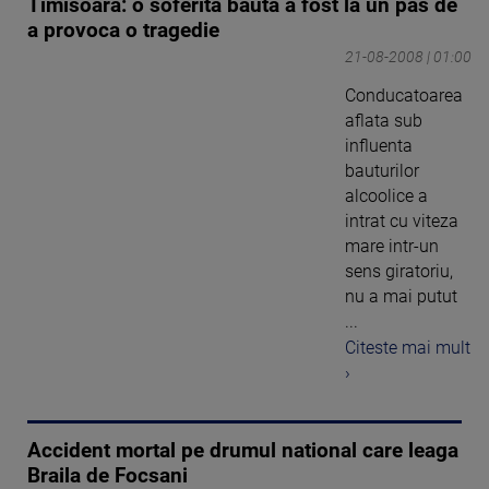
Timisoara: o soferita bauta a fost la un pas de
a provoca o tragedie
21-08-2008 | 01:00
Conducatoarea
aflata sub
influenta
bauturilor
alcoolice a
intrat cu viteza
mare intr-un
sens giratoriu,
nu a mai putut
...
Citeste mai mult
›
Accident mortal pe drumul national care leaga
Braila de Focsani