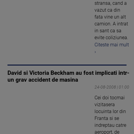
stransa, cand a
vazut ca din
fata vine un alt
camion. A intrat
in sant ca sa
evite coliziunea.
Citeste mai mult
›
David si Victoria Beckham au fost implicati intr-
un grav accident de masina
24-08-2008 | 01:00
Cei doi tocmai
vizitasera
locuinta lor din
Franta si se
indreptau catre
aeroport, de