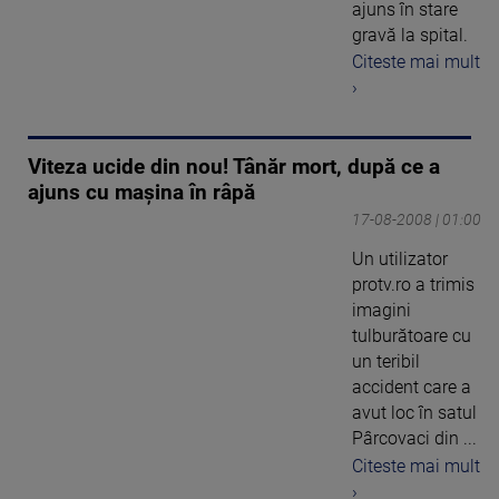
ajuns în stare
gravă la spital.
Citeste mai mult
›
Viteza ucide din nou! Tânăr mort, după ce a
ajuns cu maşina în râpă
17-08-2008 | 01:00
Un utilizator
protv.ro a trimis
imagini
tulburătoare cu
un teribil
accident care a
avut loc în satul
Pârcovaci din ...
Citeste mai mult
›