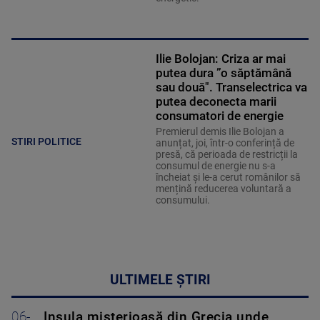
Ilie Bolojan: Criza ar mai
putea dura ”o săptămână
sau două". Transelectrica va
putea deconecta marii
consumatori de energie
Premierul demis Ilie Bolojan a
STIRI POLITICE
anunțat, joi, într-o conferință de
presă, că perioada de restricții la
consumul de energie nu s-a
încheiat și le-a cerut românilor să
mențină reducerea voluntară a
consumului.
ULTIMELE ȘTIRI
06-
Insula misterioasă din Grecia unde