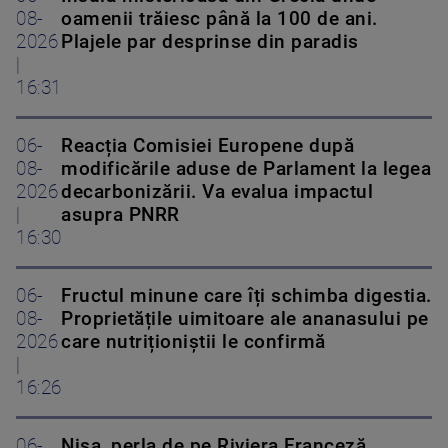
08-
oamenii trăiesc până la 100 de ani.
2026
Plajele par desprinse din paradis
|
16:31
06-
Reacția Comisiei Europene după
08-
modificările aduse de Parlament la legea
2026
decarbonizării. Va evalua impactul
|
asupra PNRR
16:30
06-
Fructul minune care îți schimba digestia.
08-
Proprietățile uimitoare ale ananasului pe
2026
care nutriționiștii le confirmă
|
16:26
06-
Nisa, perla de pe Riviera Franceză.