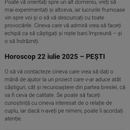
Poate vă orientați spre un alt domeniu, vreți să
mai experimentați și altceva, iar lucrurile frumoase
vin spre voi și o să vă descurcați cu toate
provocările. Cineva care vă admiră vrea să faceți
echipă ca să câștigați și niște bani împreună – și
o să îndrăzniți.
Horoscop 22 iulie 2025 – PEȘTI
O să vă contacteze cineva care vrea să dați o
mână de ajutor la un proiect care v-ar aduce atât
câștiguri, cât și recunoaștere din partea breslei, că
va fi ceva de calitate. Se poate să faceți
cunoștință cu cineva interesat de o relație de
cuplu, iar dacă n-aveți pe nimeni, poate îi acordați
atenție.