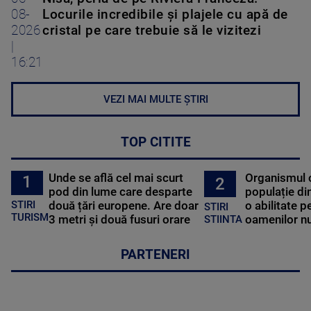
08-
Locurile incredibile și plajele cu apă de
2026
cristal pe care trebuie să le vizitezi
|
16:21
VEZI MAI MULTE ȘTIRI
TOP CITITE
Unde se află cel mai scurt
Organismul 
1
2
pod din lume care desparte
populație di
STIRI
două țări europene. Are doar
o abilitate p
STIRI
TURISM
3 metri și două fusuri orare
oamenilor nu
STIINTA
PARTENERI