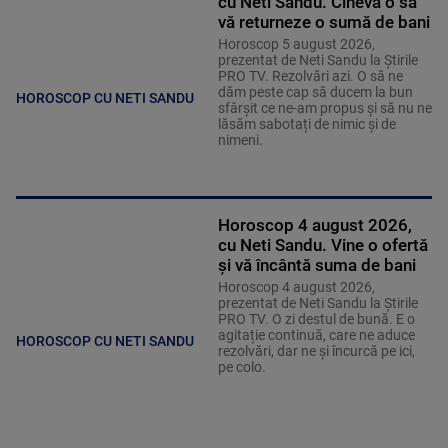
cu Neti Sandu. Cineva o să
vă returneze o sumă de bani
Horoscop 5 august 2026,
prezentat de Neti Sandu la Știrile
PRO TV. Rezolvări azi. O să ne
dăm peste cap să ducem la bun
HOROSCOP CU NETI SANDU
sfârșit ce ne-am propus și să nu ne
lăsăm sabotați de nimic și de
nimeni.
Horoscop 4 august 2026,
cu Neti Sandu. Vine o ofertă
și vă încântă suma de bani
Horoscop 4 august 2026,
prezentat de Neti Sandu la Știrile
PRO TV. O zi destul de bună. E o
agitație continuă, care ne aduce
HOROSCOP CU NETI SANDU
rezolvări, dar ne și încurcă pe ici,
pe colo.