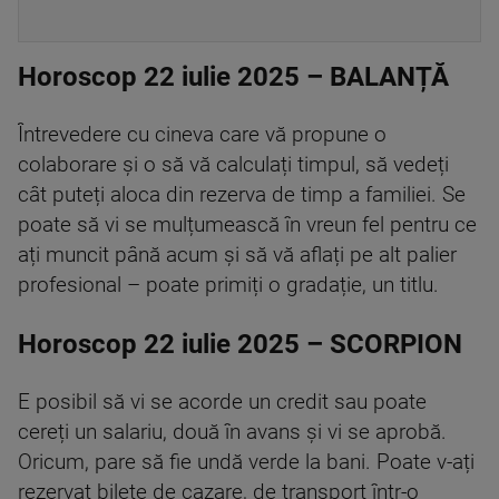
Horoscop 22 iulie 2025 – BALANȚĂ
Întrevedere cu cineva care vă propune o
colaborare și o să vă calculați timpul, să vedeți
cât puteți aloca din rezerva de timp a familiei. Se
poate să vi se mulțumească în vreun fel pentru ce
ați muncit până acum și să vă aflați pe alt palier
profesional – poate primiți o gradație, un titlu.
Horoscop 22 iulie 2025 – SCORPION
E posibil să vi se acorde un credit sau poate
cereți un salariu, două în avans și vi se aprobă.
Oricum, pare să fie undă verde la bani. Poate v-ați
rezervat bilete de cazare, de transport într-o