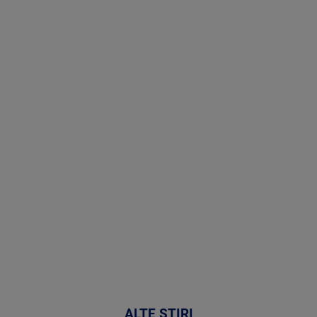
Stirile PRO
TV # 13.00 -
06 August
2026
MAI
MULTE
DETALII
49:04
ALTE ȘTIRI