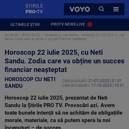
StirilePROTV
CAUTA
VOYO
TOATE 
PROTV NEWS LIVE
ULTIMELE ȘTIRI
Stirileprotv
SHOW-BUZZ
Horoscop cu Neti Sandu
Horoscop 22 iulie 2025, cu Neti
Sandu. Zodia care va obține un succes financiar neașteptat
Horoscop 22 iulie 2025, cu Neti
Sandu. Zodia care va obține un succes
financiar neașteptat
HOROSCOP CU NETI
Data publicării:
21-07-2025 | 21:31
SANDU
Data actualizării:
17-10-2025 | 10:51
Horoscop 22 iulie 2025, prezentat de Neti
Sandu la Știrile PRO TV. Provocări azi. Avem
toate bunele intenții să ne achităm de obligațiile
morale, materiale, ca să putem spera la noi
începuturi – de succes.