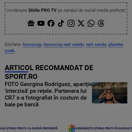
Urmărește
Știrile PRO TV
pe canalul de social media preferat:
Etichete:
horoscop
,
horoscop neti sandu
,
neti sandu
,
planete
,
zodii
,
ARTICOL RECOMANDAT DE
SPORT.RO
FOTO Georgina Rodriguez, apariție
'interzisă' pe rețele. Partenera lui
CR7 s-a fotografiat în costum de
baie pe barcă
UGĂ ȘTIRILE PROTV CA SURSĂ PREFERATĂ
URMĂREȘTE ȘTIRILE PROTV ÎN GOOGLE 