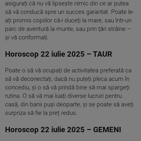
asigurați că nu vă lipsește nimic din ce ar putea
să vă conducă spre un succes garantat. Poate le-
ați promis copiilor că-i duceți la mare, sau într-un
parc de aventură la munte, sau prin țări străine –
și vă conformați.
Horoscop 22 iulie 2025 – TAUR
Poate o să vă ocupați de activitatea preferată ca
să vă deconectați, dacă nu puteți pleca acum în
concediu, și o să vă prindă bine să mai spargeți
rutina. O să vă mai luați diverse lucruri pentru
casă, din banii puși deoparte, și se poate să aveți
surpriza să fie la preț redus.
Horoscop 22 iulie 2025 – GEMENI