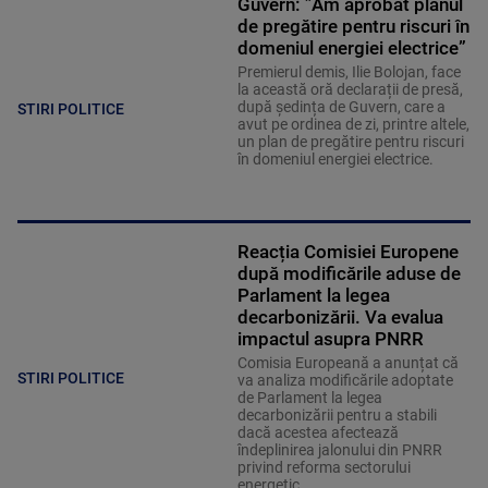
Guvern: ”Am aprobat planul
de pregătire pentru riscuri în
domeniul energiei electrice”
Premierul demis, Ilie Bolojan, face
la această oră declarații de presă,
după ședința de Guvern, care a
STIRI POLITICE
avut pe ordinea de zi, printre altele,
un plan de pregătire pentru riscuri
în domeniul energiei electrice.
Reacția Comisiei Europene
după modificările aduse de
Parlament la legea
decarbonizării. Va evalua
impactul asupra PNRR
Comisia Europeană a anunțat că
STIRI POLITICE
va analiza modificările adoptate
de Parlament la legea
decarbonizării pentru a stabili
dacă acestea afectează
îndeplinirea jalonului din PNRR
privind reforma sectorului
energetic.