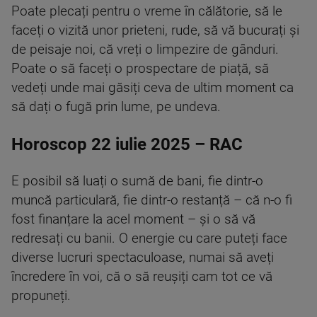
Poate plecați pentru o vreme în călătorie, să le
faceți o vizită unor prieteni, rude, să vă bucurați și
de peisaje noi, că vreți o limpezire de gânduri.
Poate o să faceți o prospectare de piață, să
vedeți unde mai găsiți ceva de ultim moment ca
să dați o fugă prin lume, pe undeva.
Horoscop 22 iulie 2025 – RAC
E posibil să luați o sumă de bani, fie dintr-o
muncă particulară, fie dintr-o restanță – că n-o fi
fost finanțare la acel moment – și o să vă
redresați cu banii. O energie cu care puteți face
diverse lucruri spectaculoase, numai să aveți
încredere în voi, că o să reușiți cam tot ce vă
propuneți.