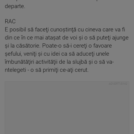
departe.
RAC
E posibil să faceţi cunoştinţă cu cineva care va fi
din ce în ce mai ataşat de voi şi o să puteţi ajunge
şi la căsătorie. Poate-o să-i cereţi o favoare
şefului, veniţi şi cu idei ca să aduceţi unele
îmbunătăţiri activităţii de la slujbă şi o să va-
ntelegeti - o să primiţi ce-aţi cerut.