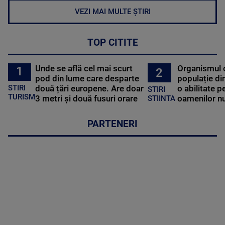
VEZI MAI MULTE ȘTIRI
TOP CITITE
Unde se află cel mai scurt
Organismul 
1
2
pod din lume care desparte
populație di
STIRI
două țări europene. Are doar
o abilitate p
STIRI
TURISM
3 metri și două fusuri orare
oamenilor nu
STIINTA
PARTENERI