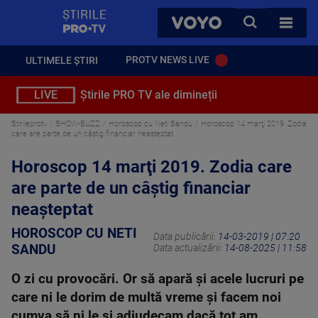
StirilePROTV
CAUTA
VOYO
TOATE 
PROTV NEWS LIVE
ULTIMELE ȘTIRI
LIVE
Știrile PRO TV ale dimineții
Stirileprotv
SHOW-BUZZ
Horoscop cu Neti Sandu
Horoscop 14 marţi 2019. Zodia
care are parte de un câştig financiar neaşteptat
Horoscop 14 marţi 2019. Zodia care
are parte de un câştig financiar
neaşteptat
HOROSCOP CU NETI
Data publicării:
14-03-2019 | 07:20
SANDU
Data actualizării:
14-08-2025 | 11:58
O zi cu provocări. Or să apară şi acele lucruri pe
care ni le dorim de multă vreme şi facem noi
cumva să ni le şi adjudecam dacă tot am