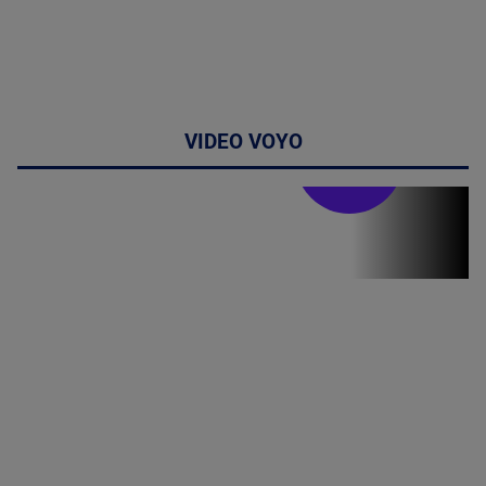
VIDEO VOYO
Stirile PRO TV
Stirile PRO
TV # 19.00 -
06 August
2026