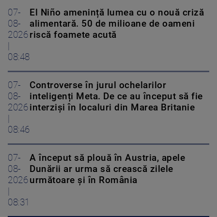
07-
El Niño amenință lumea cu o nouă criză
08-
alimentară. 50 de milioane de oameni
2026
riscă foamete acută
|
08:48
07-
Controverse în jurul ochelarilor
08-
inteligenți Meta. De ce au început să fie
2026
interziși în localuri din Marea Britanie
|
08:46
07-
A început să plouă în Austria, apele
08-
Dunării ar urma să crească zilele
2026
următoare și în România
|
08:31