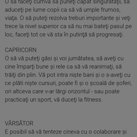
O să faceţi cumva să puneţi capăt singurătăţii, să
aduceţi pe lume copii ca să vă umple frumos,
viaţa. O să puteţi rezolva treburi importante şi veţi
trece la nivel superior ca să nu mai bateţi pasul pe
loc, faceţi tot ce vă sta în putinţă să progresaţi.
CAPRICORN
O să vă puteţi găsi şi voi jumătatea, să aveţi cu
cine împarţi bune şi rele ca să vă reanimaţi, să
trăiţi din plin. Vă pot intra nişte bani şi o s-aveţi cu
ce plăti nişte cursuri, poate fi şi o şcoală de şoferi,
ori altceva care v-ar lărgi orizontul - sau poate
practicaţi un sport, vă duceţi la fitness.
VĂRSĂTOR
E posibil să vă tenteze cineva cu o colaborare şi