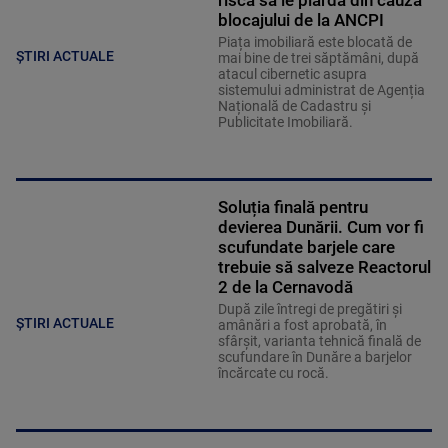
riscă să le piardă din cauza
blocajului de la ANCPI
Piața imobiliară este blocată de
ȘTIRI ACTUALE
mai bine de trei săptămâni, după
atacul cibernetic asupra
sistemului administrat de Agenția
Națională de Cadastru și
Publicitate Imobiliară.
Soluția finală pentru
devierea Dunării. Cum vor fi
scufundate barjele care
trebuie să salveze Reactorul
2 de la Cernavodă
După zile întregi de pregătiri și
ȘTIRI ACTUALE
amânări a fost aprobată, în
sfârșit, varianta tehnică finală de
scufundare în Dunăre a barjelor
încărcate cu rocă.