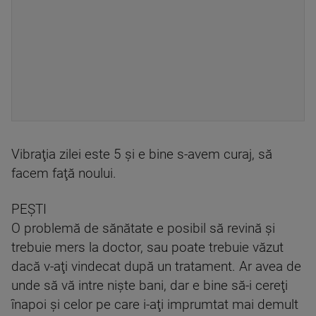
Vibraţia zilei este 5 şi e bine s-avem curaj, să
facem faţă noului.
PEŞTI
O problemă de sănătate e posibil să revină şi
trebuie mers la doctor, sau poate trebuie văzut
dacă v-aţi vindecat după un tratament. Ar avea de
unde să vă intre nişte bani, dar e bine să-i cereţi
înapoi şi celor pe care i-aţi imprumtat mai demult