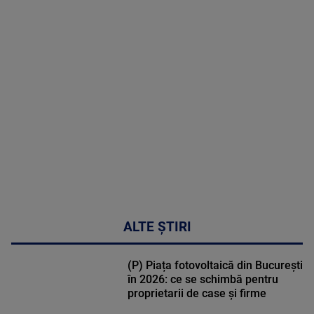
MAI
MULTE
DETALII
47:43
ALTE ȘTIRI
(P) Piața fotovoltaică din București
în 2026: ce se schimbă pentru
proprietarii de case și firme