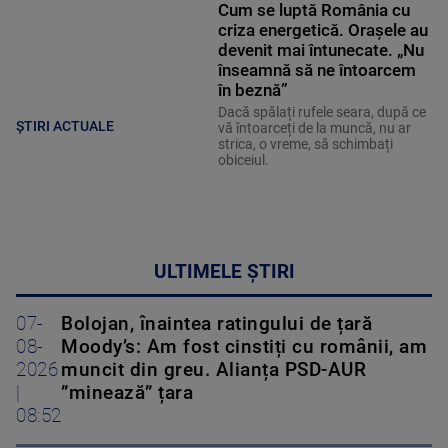
Cum se luptă România cu
criza energetică. Orașele au
devenit mai întunecate. „Nu
înseamnă să ne întoarcem
în beznă”
Dacă spălați rufele seara, după ce
ȘTIRI ACTUALE
vă întoarceți de la muncă, nu ar
strica, o vreme, să schimbați
obiceiul.
ULTIMELE ȘTIRI
07-
Bolojan, înaintea ratingului de țară
08-
Moody’s: Am fost cinstiți cu românii, am
2026
muncit din greu. Alianța PSD-AUR
|
”minează” țara
08:52