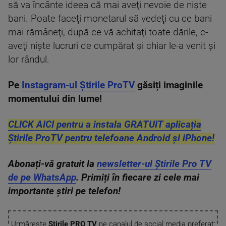
să va încânte ideea că mai aveţi nevoie de nişte
bani. Poate faceţi monetarul să vedeţi cu ce bani
mai rămâneţi, după ce vă achitaţi toate dările, c-
aveţi nişte lucruri de cumpărat şi chiar le-a venit şi
lor rândul.
Pe
Instagram-ul Știrile ProTV
găsiți imaginile
momentului din lume!
CLICK AICI pentru a instala GRATUIT aplicația
Știrile ProTV pentru telefoane Android și iPhone!
Abonați-vă gratuit la
newsletter-ul Știrile Pro TV
de pe WhatsApp
. Primiți în fiecare zi cele mai
importante știri pe telefon!
Urmărește
Știrile PRO TV
pe canalul de social media preferat: