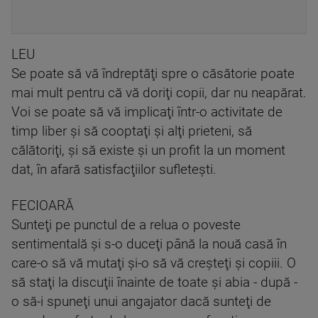
LEU
Se poate să vă îndreptăţi spre o căsătorie poate
mai mult pentru că vă doriţi copii, dar nu neapărat.
Voi se poate să vă implicaţi într-o activitate de
timp liber şi să cooptaţi şi alţi prieteni, să
călătoriţi, şi să existe şi un profit la un moment
dat, în afară satisfacţiilor sufleteşti.
FECIOARĂ
Sunteţi pe punctul de a relua o poveste
sentimentală şi s-o duceţi până la nouă casă în
care-o să vă mutaţi şi-o să vă creşteţi şi copiii. O
să staţi la discuţii înainte de toate şi abia - după -
o să-i spuneţi unui angajator dacă sunteţi de