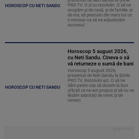
prezentat de Neti Sandu la Știrile
PRO TV. O zi cu rezolvări. O să ne
HOROSCOP CU NETI SANDU
ocupăm și de casă, și de familie, și
de noi, să pescuim din mers tot ce
e necesar ca să ne adjudecăm
succesul.
Horoscop 5 august 2026,
cu Neti Sandu. Cineva o să
vă returneze o sumă de bani
Horoscop 5 august 2026,
prezentat de Neti Sandu la Știrile
PRO TV. Rezolvări azi. O să ne
dăm peste cap să ducem la bun
HOROSCOP CU NETI SANDU
sfârșit ce ne-am propus și să nu ne
lăsăm sabotați de nimic și de
nimeni.