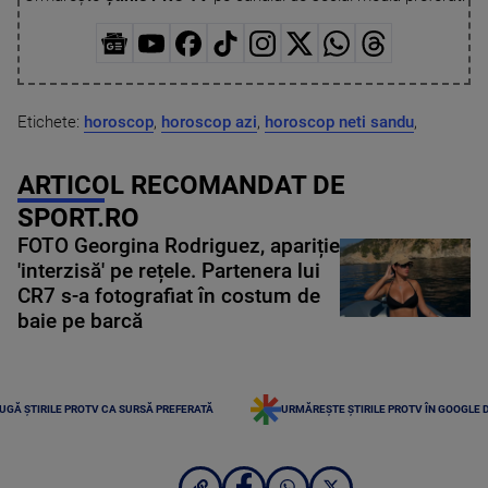
Etichete:
horoscop
,
horoscop azi
,
horoscop neti sandu
,
ARTICOL RECOMANDAT DE
SPORT.RO
FOTO Georgina Rodriguez, apariție
'interzisă' pe rețele. Partenera lui
CR7 s-a fotografiat în costum de
baie pe barcă
UGĂ ȘTIRILE PROTV CA SURSĂ PREFERATĂ
URMĂREȘTE ȘTIRILE PROTV ÎN GOOGLE 