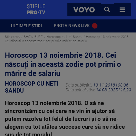
StirilePROTV
CAUTA
VOYO
TOATE 
PROTV NEWS LIVE
ULTIMELE ȘTIRI
Stirileprotv
SHOW-BUZZ
Horoscop cu Neti Sandu
Horoscop 13 noiembrie 2018.
Cei născuți in această zodie pot primi o mărire de salariu
Horoscop 13 noiembrie 2018. Cei
născuți in această zodie pot primi o
mărire de salariu
HOROSCOP CU NETI
Data publicării:
13-11-2018 | 08:06
SANDU
Data actualizării:
14-08-2025 | 15:29
Horoscop 13 noiembrie 2018. O să ne
sincronizăm cu cei care ne vin în ajutor să
putem rezolva tot felul de lucruri şi o să ne-
alegem cu tot atâtea succese care să ne ridice
sus de tot moralul.