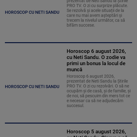
prezentat de Neti Sandu la Știrile
PRO TV. O zi cu surprize plăcute.
Se rezolvă și acele situații de la
HOROSCOP CU NETI SANDU
care nu mai avem așteptări și
trecem la nivelul următor, ca să
bifăm succese.
Horoscop 6 august 2026,
cu Neti Sandu. O zodie va
primi un bonus la locul de
muncă
Horoscop 6 august 2026,
prezentat de Neti Sandu la Știrile
PRO TV. O zi cu rezolvări. O să ne
HOROSCOP CU NETI SANDU
ocupăm și de casă, și de familie, și
de noi, să pescuim din mers tot ce
e necesar ca să ne adjudecăm
succesul.
Horoscop 5 august 2026,