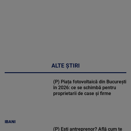
cardio-
metabolic
MAI
MULTE
DETALII
17:46
ALTE ȘTIRI
(P) Piața fotovoltaică din București
în 2026: ce se schimbă pentru
proprietarii de case și firme
IBANI
(P) Ești antreprenor? Află cum te