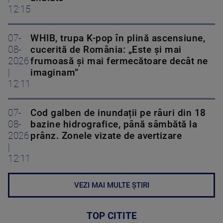
12:15
07-
WHIB, trupa K-pop în plină ascensiune,
08-
cucerită de România: „Este și mai
2026
frumoasă și mai fermecătoare decât ne
|
imaginam”
12:11
07-
Cod galben de inundații pe râuri din 18
08-
bazine hidrografice, până sâmbătă la
2026
prânz. Zonele vizate de avertizare
|
12:11
VEZI MAI MULTE ȘTIRI
TOP CITITE