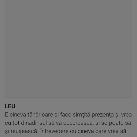
LEU
E cineva tânăr care-şi face simţită prezenţa şi vrea
cu tot dinadinsul să vă cucerească, şi se poate să
şi reuşească. Întrevedere cu cineva care vrea să