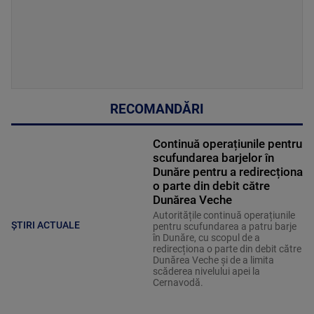
RECOMANDĂRI
Continuă operațiunile pentru
scufundarea barjelor în
Dunăre pentru a redirecționa
o parte din debit către
Dunărea Veche
Autoritățile continuă operațiunile
ȘTIRI ACTUALE
pentru scufundarea a patru barje
în Dunăre, cu scopul de a
redirecționa o parte din debit către
Dunărea Veche și de a limita
scăderea nivelului apei la
Cernavodă.