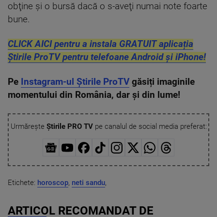
obţine şi o bursă dacă o s-aveţi numai note foarte
bune.
CLICK AICI pentru a instala GRATUIT aplicația
Știrile ProTV pentru telefoane Android și iPhone!
Pe
Instagram-ul Știrile ProTV
găsiți imaginile
momentului din România, dar și din lume!
Urmărește
Știrile PRO TV
pe canalul de social media preferat:
Etichete:
horoscop
,
neti sandu
,
ARTICOL RECOMANDAT DE