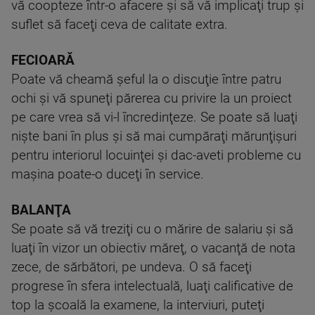
vă coopteze într-o afacere şi să vă implicaţi trup şi
suflet să faceţi ceva de calitate extra.
FECIOARĂ
Poate vă cheamă şeful la o discuţie între patru
ochi şi vă spuneţi părerea cu privire la un proiect
pe care vrea să vi-l încredinţeze. Se poate să luaţi
nişte bani în plus şi să mai cumpăraţi mărunţişuri
pentru interiorul locuinţei şi dac-aveti probleme cu
maşina poate-o duceţi în service.
BALANŢA
Se poate să vă treziţi cu o mărire de salariu şi să
luaţi în vizor un obiectiv măreţ, o vacanţă de nota
zece, de sărbători, pe undeva. O să faceţi
progrese în sfera intelectuală, luaţi calificative de
top la şcoală la examene, la interviuri, puteţi