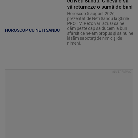
cu Neti Sandu. Cineva o să
vă returneze o sumă de bani
Horoscop 5 august 2026,
prezentat de Neti Sandu la Știrile
PRO TV. Rezolvări azi. O să ne
dăm peste cap să ducem la bun
HOROSCOP CU NETI SANDU
sfârșit ce ne-am propus și să nu ne
lăsăm sabotați de nimic și de
nimeni.