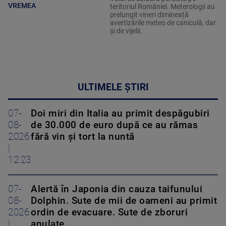
VREMEA
teritoriul României. Meterologii au
prelungit vineri dimineață
avertizările meteo de caniculă, dar
și de vijelii.
ULTIMELE ȘTIRI
07-
Doi miri din Italia au primit despăgubiri
08-
de 30.000 de euro după ce au rămas
2026
fără vin și tort la nuntă
|
12:23
07-
Alertă în Japonia din cauza taifunului
08-
Dolphin. Sute de mii de oameni au primit
2026
ordin de evacuare. Sute de zboruri
|
anulate