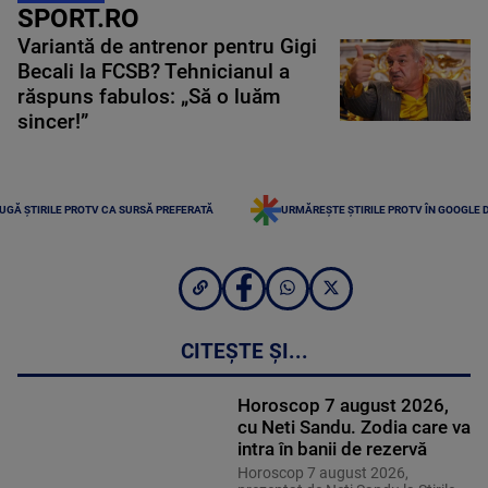
SPORT.RO
Variantă de antrenor pentru Gigi
Becali la FCSB? Tehnicianul a
răspuns fabulos: „Să o luăm
sincer!”
UGĂ ȘTIRILE PROTV CA SURSĂ PREFERATĂ
URMĂREȘTE ȘTIRILE PROTV ÎN GOOGLE 
CITEȘTE ȘI...
Horoscop 7 august 2026,
cu Neti Sandu. Zodia care va
intra în banii de rezervă
Horoscop 7 august 2026,