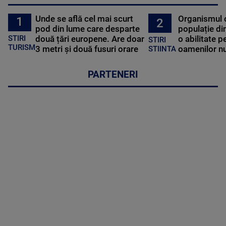
Unde se află cel mai scurt
Organismul 
1
2
pod din lume care desparte
populație di
STIRI
două țări europene. Are doar
o abilitate p
STIRI
TURISM
3 metri și două fusuri orare
oamenilor nu
STIINTA
PARTENERI