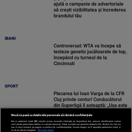
ajută o campanie de advertoriale
să crești vizibilitatea și încrederea
brandului tău
IBANI
Controversat: WTA va începe să
testeze genetic jucătoarele de top,
începând cu turneul de la
Cincinnati
SPORT
Plecarea lui Ioan Varga de la CFR
Cluj prinde contur! Conducătorul
din Superligă îl așteaptă: „Ușa este
deschisă”
Nouă ne pasă ca datele tale personale să rămână confidențiale
Noi și partenerii noștri
201
stocăm și/sau accesăm informații pe dispozitivul dvs., precum identificatorii cookie
unici pentru prelucrarea datelor cu caracter personal. Puteți accepta sau gestiona alegerile dvs. făcând clic mai jos
sau în orice moment, pe pagina cu politica de confidențialitate. Aceste alegeri vor fi raportate partenerilor noștri și
nu vă vor afecta navigarea.
Mai multe detalii