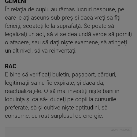
GEMENI
În relaţia de cuplu au rămas lucruri nespuse, pe
care le-aţi ascuns sub preş şi dacă vreţi să fiţi
fericiţi, scoateţi-le la suprafaţă. Se poate să
legalizaţi un act, să vi se dea undă verde să porniţi
o afacere, sau să daţi nişte examene, să atingeţi
un alt nivel, să vă reinventaţi.
RAC
E bine să verificaţi buletin, paşaport, cârduri,
legitimaţii să nu fie expirate, şi dacă da,
reactualizaţi-le. O să mai investiţi nişte bani în
locuinţa şi ca să-i duceţi pe copii la cursurile
preferate, să-şi cultive nişte aptitudini, să
consume, cu rost surplusul de energie.