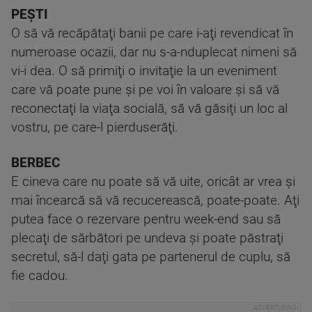
PEŞTI
O să vă recăpătaţi banii pe care i-aţi revendicat în
numeroase ocazii, dar nu s-a-nduplecat nimeni să
vi-i dea. O să primiţi o invitaţie la un eveniment
care vă poate pune şi pe voi în valoare şi să vă
reconectaţi la viaţa socială, să vă găsiţi un loc al
vostru, pe care-l pierduserăţi.
BERBEC
E cineva care nu poate să vă uite, oricât ar vrea şi
mai încearcă să vă recucerească, poate-poate. Aţi
putea face o rezervare pentru week-end sau să
plecaţi de sărbători pe undeva şi poate păstraţi
secretul, să-l daţi gata pe partenerul de cuplu, să
fie cadou.