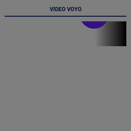
VIDEO VOYO
Doctor de
bine
(P) Terapia
hormonală în
menopauză
poate
corecta
sindromul