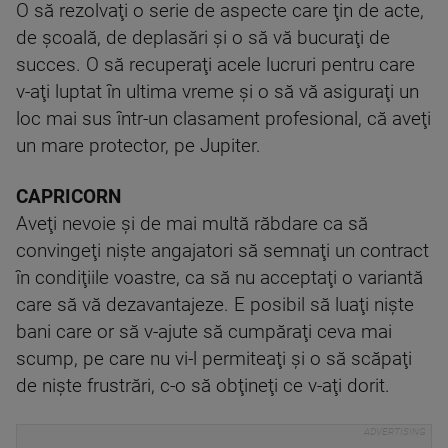
O să rezolvaţi o serie de aspecte care ţin de acte,
de şcoală, de deplasări şi o să vă bucuraţi de
succes. O să recuperaţi acele lucruri pentru care
v-aţi luptat în ultima vreme şi o să vă asiguraţi un
loc mai sus într-un clasament profesional, că aveţi
un mare protector, pe Jupiter.
CAPRICORN
Aveţi nevoie şi de mai multă răbdare ca să
convingeţi nişte angajatori să semnaţi un contract
în condiţiile voastre, ca să nu acceptaţi o variantă
care să vă dezavantajeze. E posibil să luaţi nişte
bani care or să v-ajute să cumpăraţi ceva mai
scump, pe care nu vi-l permiteaţi şi o să scăpaţi
de nişte frustrări, c-o să obţineţi ce v-aţi dorit.