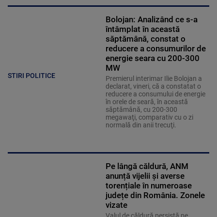
Bolojan: Analizând ce s-a
întâmplat în această
săptămână, constat o
reducere a consumurilor de
energie seara cu 200-300
MW
STIRI POLITICE
Premierul interimar Ilie Bolojan a
declarat, vineri, că a constatat o
reducere a consumului de energie
în orele de seară, în această
săptămână, cu 200-300
megawaţi, comparativ cu o zi
normală din anii trecuţi.
Pe lângă căldură, ANM
anunță vijelii și averse
torențiale în numeroase
județe din România. Zonele
vizate
Valul de căldură persistă pe