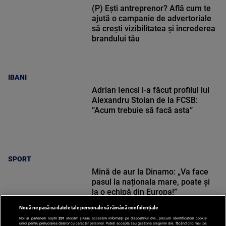
(P) Ești antreprenor? Află cum te
ajută o campanie de advertoriale
să crești vizibilitatea și încrederea
brandului tău
IBANI
Adrian Iencsi i-a făcut profilul lui
Alexandru Stoian de la FCSB:
”Acum trebuie să facă asta”
SPORT
Mină de aur la Dinamo: „Va face
pasul la naționala mare, poate și
la o echipă din Europa!”
Nouă ne pasă ca datele tale personale să rămână confidențiale
Noi și partenerii noștri
201
stocăm și/sau accesăm informații pe dispozitivul dvs., precum identificatorii cookie
unici pentru prelucrarea datelor cu caracter personal. Puteți accepta sau gestiona alegerile dvs. făcând clic mai jos