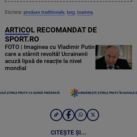
Etichete:
produse traditionale
,
targ
,
toamna
,
ARTICOL RECOMANDAT DE
SPORT.RO
FOTO | Imaginea cu Vladimir Putin
care a stârnit revoltă! Ucrainenii
acuză lipsă de reacție la nivel
mondial
UGĂ ȘTIRILE PROTV CA SURSĂ PREFERATĂ
URMĂREȘTE ȘTIRILE PROTV ÎN GOOGLE 
CITEȘTE ȘI...