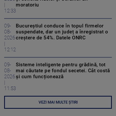
|
moratoriu
12:33
09-
Bucureștiul conduce în topul firmelor
08-
suspendate, dar un județ a înregistrat o
2026
creștere de 54%. Datele ONRC
|
12:12
09-
Sisteme inteligente pentru grădină, tot
08-
mai căutate pe fondul secetei. Cât costă
2026
și cum funcționează
|
11:53
VEZI MAI MULTE ȘTIRI