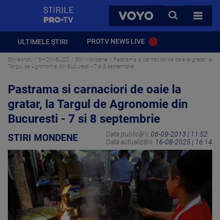
StirilePROTV
CAUTA
VOYO
TOATE 
PROTV NEWS LIVE
ULTIMELE ȘTIRI
Stirileprotv
SHOW-BUZZ
Stiri Mondene
Pastrama si carnaciori de oaie la gratar, la
Targul de Agronomie din Bucuresti - 7 si 8 septembrie
Pastrama si carnaciori de oaie la
gratar, la Targul de Agronomie din
Bucuresti - 7 si 8 septembrie
Data publicării:
06-09-2013 | 11:52
STIRI MONDENE
Data actualizării:
16-08-2025 | 16:14