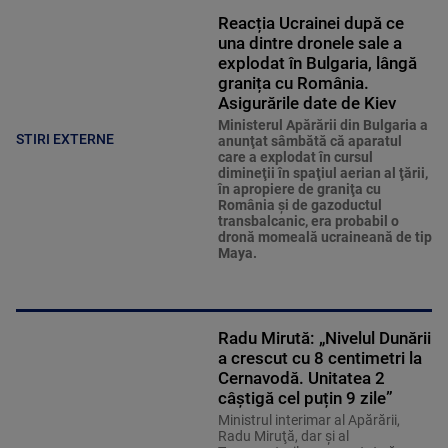
Reacția Ucrainei după ce
una dintre dronele sale a
explodat în Bulgaria, lângă
granița cu România.
Asigurările date de Kiev
Ministerul Apărării din Bulgaria a
STIRI EXTERNE
anunţat sâmbătă că aparatul
care a explodat în cursul
dimineţii în spaţiul aerian al ţării,
în apropiere de graniţa cu
România şi de gazoductul
transbalcanic, era probabil o
dronă momeală ucraineană de tip
Maya.
Radu Mirută: „Nivelul Dunării
a crescut cu 8 centimetri la
Cernavodă. Unitatea 2
câștigă cel puțin 9 zile”
Ministrul interimar al Apărării,
Radu Miruţă, dar şi al