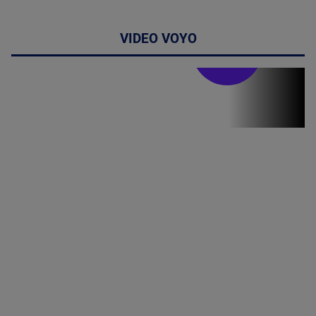
VIDEO VOYO
Stirile PRO TV
Stirile PRO
TV # 19.00 -
8 August
2026
MAI
MULTE