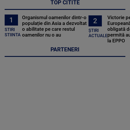
TOP CITITE
Organismul oamenilor dintr-o
Victorie p
1
2
populație din Asia a dezvoltat
Europeană
o abilitate pe care restul
obligată d
STIRI
ȘTIRI
oamenilor nu o au
permită au
STIINTA
ACTUALE
la EPPO
PARTENERI