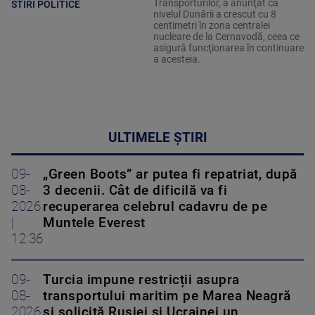
Transporturilor, a anunţat că
STIRI POLITICE
nivelul Dunării a crescut cu 8
centimetri în zona centralei
nucleare de la Cernavodă, ceea ce
asigură funcţionarea în continuare
a acesteia.
ULTIMELE ȘTIRI
09-
„Green Boots” ar putea fi repatriat, după
08-
3 decenii. Cât de dificilă va fi
2026
recuperarea celebrul cadavru de pe
|
Muntele Everest
12:36
09-
Turcia impune restricții asupra
08-
transportului maritim pe Marea Neagră
2026
și solicită Rusiei și Ucrainei un