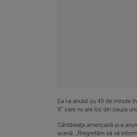
Ea l-a anulat cu 45 de minute î
X” care nu are loc din cauza un
Cântăreaţa americană şi-a anunţ
scenă. „Rregretăm să vă inform