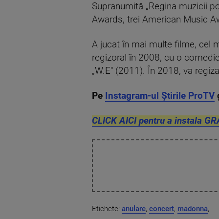
Supranumită „Regina muzicii po
Awards, trei American Music Aw
A jucat în mai multe filme, cel m
regizoral în 2008, cu o comedie 
„W.E" (2011). În 2018, va regiz
Pe
Instagram-ul Știrile ProTV
CLICK AICI pentru a instala GR
Etichete:
anulare
,
concert
,
madonna
,