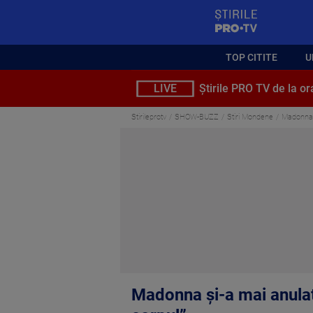
StirilePROTV
TOP CITITE
U
LIVE
Știrile PRO TV de la or
Stirileprotv
SHOW-BUZZ
Stiri Mondene
Madonna ș
Madonna și-a mai anulat