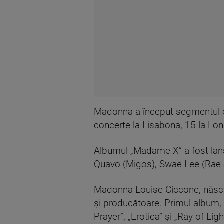
Madonna a început segmentul eur
concerte la Lisabona, 15 la Lond
Albumul „Madame X” a fost lans
Quavo (Migos), Swae Lee (Rae S
Madonna Louise Ciccone, născut
şi producătoare. Primul album, „
Prayer”, „Erotica” şi „Ray of Li