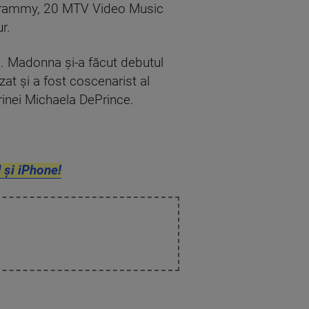
i Grammy, 20 MTV Video Music
r.
96). Madonna şi-a făcut debutul
at şi a fost coscenarist al
rinei Michaela DePrince.
 și iPhone!