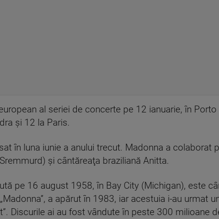
opean al seriei de concerte pe 12 ianuarie, în Porto 
ra şi 12 la Paris.
at în luna iunie a anului trecut. Madonna a colaborat 
remmurd) şi cântăreaţa braziliană Anitta.
ă pe 16 august 1958, în Bay City (Michigan), este cân
Madonna”, a apărut în 1983, iar acestuia i-au urmat unel
ght”. Discurile ai au fost vândute în peste 300 milioane 