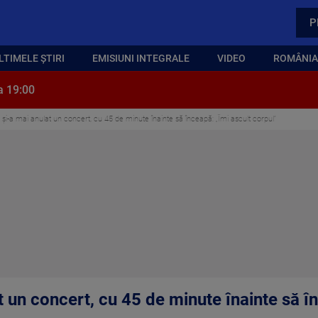
P
LTIMELE ȘTIRI
EMISIUNI INTEGRALE
VIDEO
ROMÂNIA,
a 19:00
i-a mai anulat un concert, cu 45 de minute înainte să înceapă: „Îmi ascult corpul”
 un concert, cu 45 de minute înainte să în