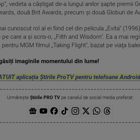
p”, vedeta a câştigat de-a lungul anilor şapte premi
ards, două Brit Awards, precum şi două Globuri de Au
ai cunoscut rol al ei fiind cel din pelicula „Evita” (19
pe care a şi scris-o, „Filth and Wisdom". Ea a mai regiz
a pentru MGM filmul „Taking Flight", bazat pe viaţa bale
găsiți imaginile momentului din lume!
ATUIT aplicația Știrile ProTV pentru telefoane Android
Urmărește
Știrile PRO TV
pe canalul de social media preferat: