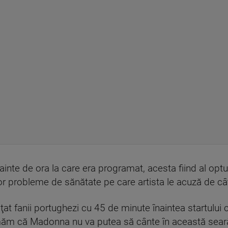
nainte de ora la care era programat, acesta fiind al o
or probleme de sănătate pe care artista le acuză de câ
at fanii portughezi cu 45 de minute înaintea startului 
ăm că Madonna nu va putea să cânte în această seară”