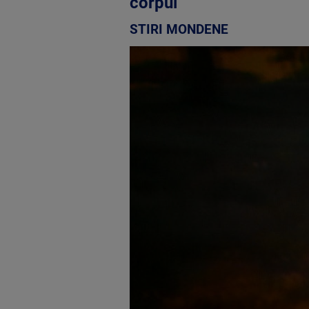
corpul”
STIRI MONDENE