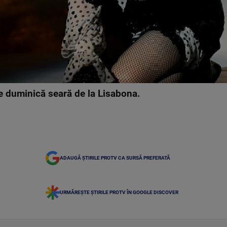
 duminică seară de la Lisabona.
ADAUGĂ ȘTIRILE PROTV CA SURSĂ PREFERATĂ
URMĂREȘTE ȘTIRILE PROTV ÎN GOOGLE DISCOVER