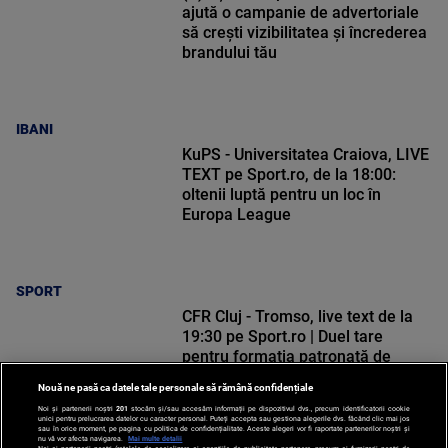
ajută o campanie de advertoriale
să crești vizibilitatea și încrederea
brandului tău
IBANI
KuPS - Universitatea Craiova, LIVE
TEXT pe Sport.ro, de la 18:00:
oltenii luptă pentru un loc în
Europa League
SPORT
CFR Cluj - Tromso, live text de la
19:30 pe Sport.ro | Duel tare
pentru formația patronată de
Neluțu Varga
Nouă ne pasă ca datele tale personale să rămână confidențiale
Noi și partenerii noștri
201
stocăm și/sau accesăm informații pe dispozitivul dvs., precum identificatorii cookie
unici pentru prelucrarea datelor cu caracter personal. Puteți accepta sau gestiona alegerile dvs. făcând clic mai jos
sau în orice moment, pe pagina cu politica de confidențialitate. Aceste alegeri vor fi raportate partenerilor noștri și
nu vă vor afecta navigarea.
Mai multe detalii