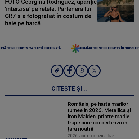
FOTO Georgina Rodriguez, apariție
'interzisă' pe rețele. Partenera lui
CR7 s-a fotografiat în costum de
baie pe barcă
UGĂ ȘTIRILE PROTV CA SURSĂ PREFERATĂ
URMĂREȘTE ȘTIRILE PROTV ÎN GOOGLE 
CITEȘTE ȘI...
România, pe harta marilor
turnee în 2026. Metallica și
Iron Maiden, printre marile
trupe care concertează în
țara noatră
2026 vine cu muzică live,