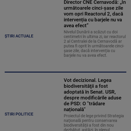
Director CNE Cernavodă: „În
următoarele cinci-șase zile
vom opri Reactorul 2, dacă
intervenția cu barjele nu va
avea efect”
Nivelul Dunării a scăzut cu doi
ȘTIRI ACTUALE
centimetri în ultima zi, iar reactorul
2 al Centralei de la Cernavodă ar
putea fi oprit în următoarele cinci-
șase zile, dacă intervenția cu
barjele nu va avea efect.
Vot decizional. Legea
biodiversităţii a fost
adoptată în Senat. USR,
despre modificările aduse
de PSD: O "trădare
națională"
STIRI POLITICE
Proiectul de lege privind Strategia
naţională pentru conservarea
biodiversităţii a fost din nou
dezbătut, astăzi, în plenul