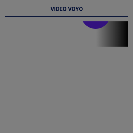
VIDEO VOYO
Doctor de
bine
Doctor de
Grijă | Ediția
16 |
Telemedicina
in
cardiologie