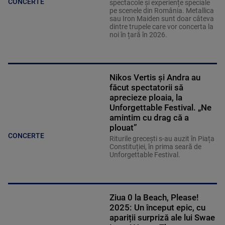
CONCERTE
spectacole și experiențe speciale
pe scenele din România. Metallica
sau Iron Maiden sunt doar câteva
dintre trupele care vor concerta la
noi în țară în 2026.
Nikos Vertis și Andra au
făcut spectatorii să
aprecieze ploaia, la
Unforgettable Festival. „Ne
amintim cu drag că a
plouat”
CONCERTE
Riturile grecești s-au auzit în Piața
Constituției, în prima seară de
Unforgettable Festival.
Ziua 0 la Beach, Please!
2025: Un început epic, cu
apariții surpriză ale lui Swae