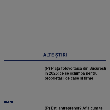
MAI
MULTE
DETALII
34:04
ALTE ȘTIRI
(P) Piața fotovoltaică din București
în 2026: ce se schimbă pentru
proprietarii de case și firme
IBANI
(P) Ești antreprenor? Află cum te