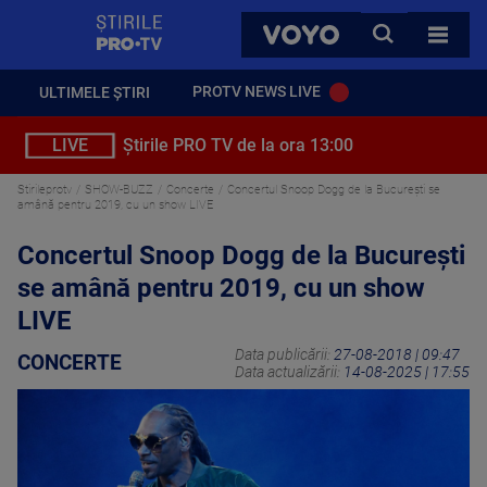
StirilePROTV
CAUTA
VOYO
TOATE 
PROTV NEWS LIVE
ULTIMELE ȘTIRI
LIVE
Știrile PRO TV de la ora 13:00
Stirileprotv
SHOW-BUZZ
Concerte
Concertul Snoop Dogg de la București se
amână pentru 2019, cu un show LIVE
Concertul Snoop Dogg de la București
se amână pentru 2019, cu un show
LIVE
Data publicării:
27-08-2018 | 09:47
CONCERTE
Data actualizării:
14-08-2025 | 17:55