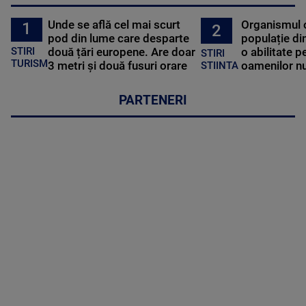
Unde se află cel mai scurt
Organismul 
1
2
pod din lume care desparte
populație di
STIRI
două țări europene. Are doar
o abilitate p
STIRI
TURISM
3 metri și două fusuri orare
oamenilor nu
STIINTA
PARTENERI