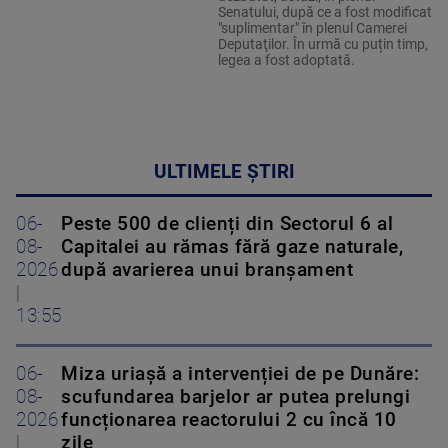
Senatului, după ce a fost modificat
"suplimentar" în plenul Camerei
Deputaţilor. În urmă cu puțin timp,
legea a fost adoptată.
ULTIMELE ȘTIRI
06-
Peste 500 de clienți din Sectorul 6 al
08-
Capitalei au rămas fără gaze naturale,
2026
după avarierea unui branșament
|
13:55
06-
Miza uriașă a intervenției de pe Dunăre:
08-
scufundarea barjelor ar putea prelungi
2026
funcționarea reactorului 2 cu încă 10
|
zile