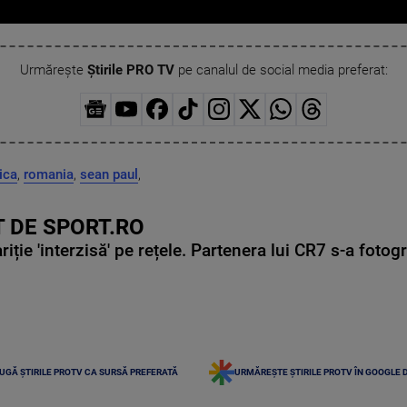
Urmărește
Știrile PRO TV
pe canalul de social media preferat:
ica
,
romania
,
sean paul
,
 DE SPORT.RO
ie 'interzisă' pe rețele. Partenera lui CR7 s-a fotog
UGĂ ȘTIRILE PROTV CA SURSĂ PREFERATĂ
URMĂREȘTE ȘTIRILE PROTV ÎN GOOGLE 