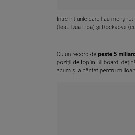
Între hit-urile care l-au mențin
(feat. Dua Lipa) și Rockabye (c
Cu un record de
peste 5 miliar
poziții de top în Billboard, deț
acum și a cântat pentru milioane