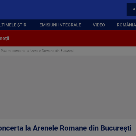
P
LTIMELE ȘTIRI
EMISIUNI INTEGRALE
VIDEO
ROMÂNIA,
neții
 Paul va concerta la Arenele Romane din București
oncerta la Arenele Romane din București