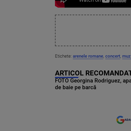
Etichete:
arenele romane
,
concert
,
muz
ARTICOL RECOMANDAT
FOTO Georgina Rodriguez, apariț
de baie pe barcă
ADA