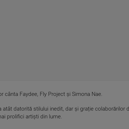
or cânta Faydee, Fly Project și Simona Nae.
atât datorită stilului inedit, dar și grație colaborărilor 
i prolifici artiști din lume.