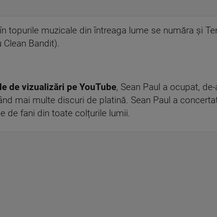
ut în topurile muzicale din întreaga lume se număra și T
u Clean Bandit).
de de vizualizări pe YouTube
, Sean Paul a ocupat, de-
inând mai multe discuri de platină. Sean Paul a concerta
 de fani din toate colțurile lumii.