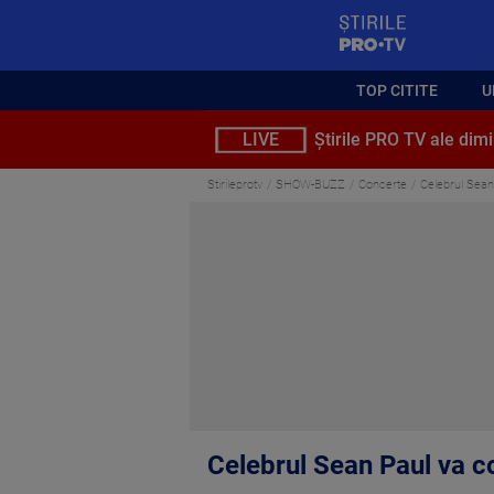
StirilePROTV
TOP CITITE
U
LIVE
Știrile PRO TV ale dimi
Stirileprotv
SHOW-BUZZ
Concerte
Celebrul Sean
Celebrul Sean Paul va c