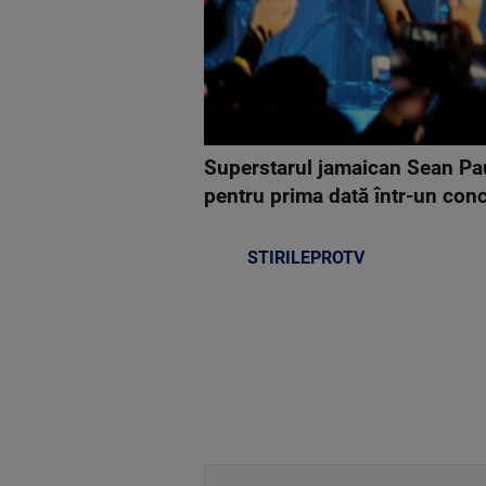
Superstarul jamaican Sean Pau
pentru prima dată într-un con
STIRILEPROTV