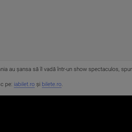
ia au șansa să îl vadă într-un show spectaculos, spun 
sc pe:
iabilet.ro
și
bilete.ro
.