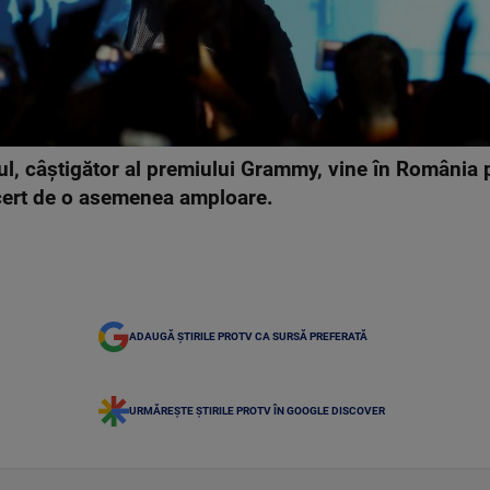
l, câștigător al premiului Grammy, vine în România 
cert de o asemenea amploare.
ADAUGĂ ȘTIRILE PROTV CA SURSĂ PREFERATĂ
URMĂREȘTE ȘTIRILE PROTV ÎN GOOGLE DISCOVER