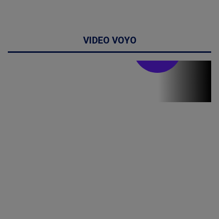
VIDEO VOYO
Stirile PRO TV
Stirile PRO
TV # 19.00 -
07 August
2026
MAI