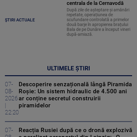
centrala de la Cernavodă
După zile de așteptare și amânări
repetate, operațiunea de
scufundare controlată a primelor
ȘTIRI ACTUALE
două barje în apropierea brațului
Bala de pe Dunăre a început vineri
după-amiază.
ULTIMELE ȘTIRI
07-
Descoperire senzațională lângă Piramida
08-
Roșie: Un sistem hidraulic de 4.500 ani
2026
ar conține secretul construirii
|
piramidelor
22:20
07-
Reacția Rusiei după ce o dronă explozivă