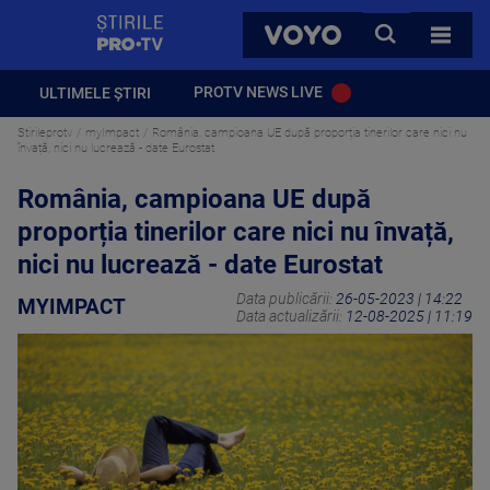
StirilePROTV
CAUTA
VOYO
TOATE 
PROTV NEWS LIVE
ULTIMELE ȘTIRI
Stirileprotv
myImpact
România, campioana UE după proporția tinerilor care nici nu
învață, nici nu lucrează - date Eurostat
România, campioana UE după
proporția tinerilor care nici nu învață,
nici nu lucrează - date Eurostat
Data publicării:
26-05-2023 | 14:22
MYIMPACT
Data actualizării:
12-08-2025 | 11:19