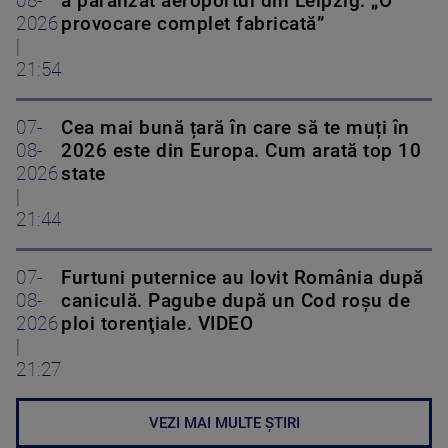
08-
a paralizat aeroportul din Leipzig: „O
2026
provocare complet fabricată”
|
21:54
07-
Cea mai bună țară în care să te muți în
08-
2026 este din Europa. Cum arată top 10
2026
state
|
21:44
07-
Furtuni puternice au lovit România după
08-
caniculă. Pagube după un Cod roşu de
2026
ploi torenţiale. VIDEO
|
21:27
VEZI MAI MULTE ȘTIRI