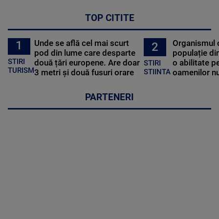
TOP CITITE
Unde se află cel mai scurt
Organismul 
1
2
pod din lume care desparte
populație di
STIRI
două țări europene. Are doar
o abilitate p
STIRI
TURISM
3 metri și două fusuri orare
oamenilor nu
STIINTA
PARTENERI