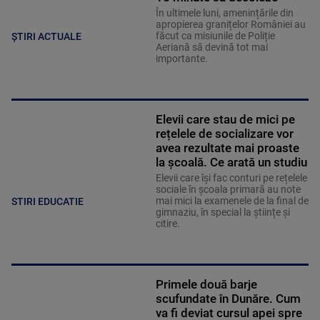
În ultimele luni, amenințările din
apropierea granițelor României au
făcut ca misiunile de Poliție
ȘTIRI ACTUALE
Aeriană să devină tot mai
importante.
Elevii care stau de mici pe
rețelele de socializare vor
avea rezultate mai proaste
la școală. Ce arată un studiu
Elevii care îşi fac conturi pe rețelele
sociale în școala primară au note
mai mici la examenele de la final de
STIRI EDUCATIE
gimnaziu, în special la științe și
citire.
Primele două barje
scufundate în Dunăre. Cum
va fi deviat cursul apei spre