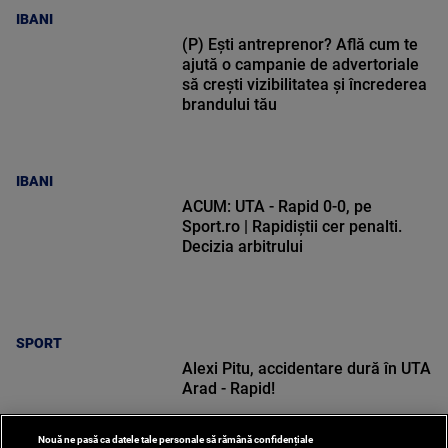
IBANI
(P) Ești antreprenor? Află cum te
ajută o campanie de advertoriale
să crești vizibilitatea și încrederea
brandului tău
IBANI
ACUM: UTA - Rapid 0-0, pe
Sport.ro | Rapidiștii cer penalti.
Decizia arbitrului
SPORT
Alexi Pitu, accidentare dură în UTA
Arad - Rapid!
Nouă ne pasă ca datele tale personale să rămână confidențiale