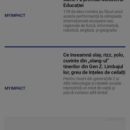
Educației
178 de elevi români au făcut anul
MYIMPACT
acesta performanță la olimpiade
internaționale europene sau
regionale de fizică, informatică,
robotică, engleză, şi geografie.
Ce înseamnă slay, rizz, yolo,
cuvinte din „slang-ul”
tinerilor din Gen Z. Limbajul
lor, greu de înțeles de ceilalți
Pentru tinerii din generațiile Z și
Alfa tehnologia și rețelele sociale
reprezintă un mod de viață și
MYIMPACT
parcă vorbesc altă limbă.