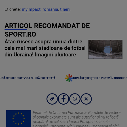
Etichete:
myimpact
,
romania
,
tineri
,
ARTICOL RECOMANDAT DE
SPORT.RO
Atac rusesc asupra unuia dintre
cele mai mari stadioane de fotbal
din Ucraina! Imagini uluitoare
UGĂ ȘTIRILE PROTV CA SURSĂ PREFERATĂ
URMĂREȘTE ȘTIRILE PROTV ÎN GOOGLE 
Finanțat de Uniunea Europeană. Punctele de vedere
și opiniile exprimate sunt ale autorilor și nu reflectă
neapărat pe cele ale Uniunii Europene sau ale
Comisiei Europene. Nici Uniunea Europeană și nici