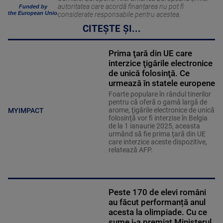
autoritatea care acordă finanțarea nu pot fi
Funded by
the European Union
considerate responsabile pentru acestea.
CITEȘTE ȘI...
Prima ţară din UE care
interzice ţigările electronice
de unică folosinţă. Ce
urmează în statele europene
Foarte populare în rândul tinerilor
pentru că oferă o gamă largă de
arome, ţigările electronice de unică
MYIMPACT
folosinţă vor fi interzise în Belgia
de la 1 ianaurie 2025, aceasta
urmând să fie prima ţară din UE
care interzice aceste dispozitive,
relatează AFP.
Peste 170 de elevi români
au făcut performanță anul
acesta la olimpiade. Cu ce
sume i-a premiat Ministerul