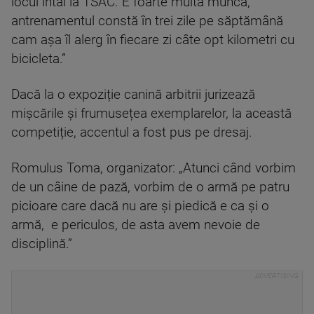
locul întâi la TSAC. E foarte multă muncă,
antrenamentul constă în trei zile pe săptămână
cam așa îl alerg în fiecare zi câte opt kilometri cu
bicicleta.”
Dacă la o expoziție canină arbitrii jurizează
mișcările și frumusețea exemplarelor, la această
competiție, accentul a fost pus pe dresaj.
Romulus Toma, organizator: „Atunci când vorbim
de un câine de pază, vorbim de o armă pe patru
picioare care dacă nu are și piedică e ca și o
armă, e periculos, de asta avem nevoie de
disciplină.”