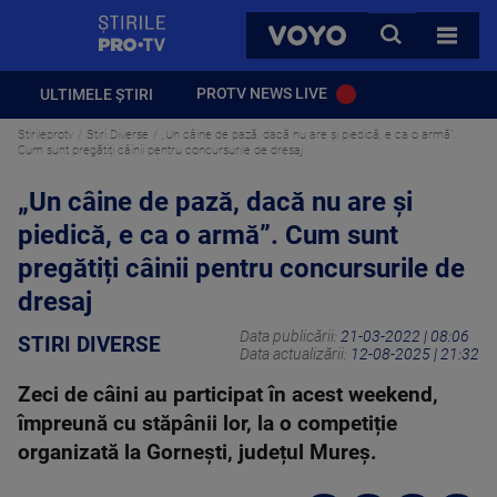
StirilePROTV
CAUTA
VOYO
TOATE 
PROTV NEWS LIVE
ULTIMELE ȘTIRI
Stirileprotv
Stiri Diverse
„Un câine de pază, dacă nu are și piedică, e ca o armă”.
Cum sunt pregătiți câinii pentru concursurile de dresaj
„Un câine de pază, dacă nu are și
piedică, e ca o armă”. Cum sunt
pregătiți câinii pentru concursurile de
dresaj
Data publicării:
21-03-2022 | 08:06
STIRI DIVERSE
Data actualizării:
12-08-2025 | 21:32
Zeci de câini au participat în acest weekend,
împreună cu stăpânii lor, la o competiție
organizată la Gornești, județul Mureș.