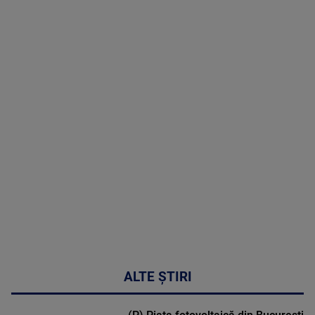
8 August
2026
MAI
MULTE
DETALII
30:33
ALTE ȘTIRI