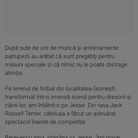
După sute de ore de muncă şi antrenamente
patrupezii au arătat că sunt pregătiţi pentru
misiuni speciale şi că nimic nu le poate distrage
atenția.
Pe terenul de fotbal din localitatea Gornești,
transformat într-o imensă scenă pentru dresorii și
câinii lor, am întâlnit-o pe Jesse. Din rasa Jack
Russell Terrier, cățelușa a făcut un adevărat
spectacol înainte de competiție.
Bereșescu Irina, stăpâna lui Jesse: „Îmi place