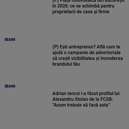
(P) Piața fotovoltaică din București
în 2026: ce se schimbă pentru
proprietarii de case și firme
IBANI
(P) Ești antreprenor? Află cum te
ajută o campanie de advertoriale
să crești vizibilitatea și încrederea
brandului tău
IBANI
Adrian Iencsi i-a făcut profilul lui
Alexandru Stoian de la FCSB:
”Acum trebuie să facă asta”