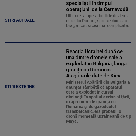
specialiștii în timpul
operațiunii de la Cernavodă
Ultima zi a operațiunii de deviere a
ȘTIRI ACTUALE
cursului Dunării, spre vechiul său
braț, a fost și cea mai complicată.
Reacția Ucrainei după ce
una dintre dronele sale a
explodat în Bulgaria, lângă
granița cu România.
Asigurările date de Kiev
Ministerul Apărării din Bulgaria a
STIRI EXTERNE
anunţat sâmbătă că aparatul
care a explodat în cursul
dimineţii în spaţiul aerian al ţării,
în apropiere de graniţa cu
România şi de gazoductul
transbalcanic, era probabil o
dronă momeală ucraineană de tip
Maya.