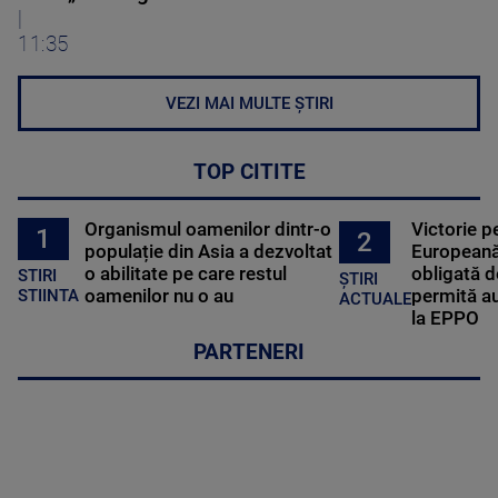
|
11:35
VEZI MAI MULTE ȘTIRI
TOP CITITE
Organismul oamenilor dintr-o
Victorie p
1
2
populație din Asia a dezvoltat
Europeană
o abilitate pe care restul
obligată d
STIRI
ȘTIRI
oamenilor nu o au
permită au
STIINTA
ACTUALE
la EPPO
PARTENERI