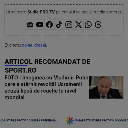
Urmărește
Știrile PRO TV
pe canalul de social media preferat:
Etichete:
caine
,
dresaj
,
ARTICOL RECOMANDAT DE
SPORT.RO
FOTO | Imaginea cu Vladimir Putin
care a stârnit revoltă! Ucrainenii
acuză lipsă de reacție la nivel
mondial
UGĂ ȘTIRILE PROTV CA SURSĂ PREFERATĂ
URMĂREȘTE ȘTIRILE PROTV ÎN GOOGLE 