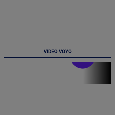
VIDEO VOYO
Stirile PRO TV
Stirile PRO
TV # 19.00 -