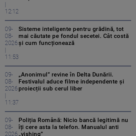
|
12:12
09-
Sisteme inteligente pentru grădină, tot
08-
mai căutate pe fondul secetei. Cât costă
2026
și cum funcționează
|
11:53
09-
„Anonimul” revine în Delta Dunării.
08-
Festivalul aduce filme independente și
2026
proiecții sub cerul liber
|
11:37
09-
Poliția Română: Nicio bancă legitimă nu
08-
îți cere asta la telefon. Manualul anti
2026
„vishing”