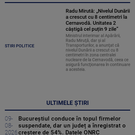
Radu Mirută: „Nivelul Dunării
a crescut cu 8 centimetri la
Cernavodă. Unitatea 2
câștigă cel puțin 9 zile”
Ministrul interimar al Apărării,
Radu Miruţă, dar şi al
Transporturilor, a anunţat că
STIRI POLITICE
nivelul Dunării a crescut cu 8
centimetri în zona centralei
nucleare de la Cernavodă, ceea ce
asigură funcţionarea în continuare
a acesteia.
ULTIMELE ȘTIRI
09-
Bucureștiul conduce în topul firmelor
08-
suspendate, dar un județ a înregistrat o
2026
creștere de 54%. Datele ONRC