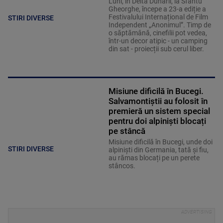
Luni, în Delta Dunării, la Sfântu
Gheorghe, începe a 23-a ediție a
Festivalului Internațional de Film
STIRI DIVERSE
Independent „Anonimul”. Timp de
o săptămână, cinefilii pot vedea,
într-un decor atipic - un camping
din sat - proiecții sub cerul liber.
Misiune dificilă în Bucegi.
Salvamontiștii au folosit în
premieră un sistem special
pentru doi alpiniști blocați
pe stâncă
Misiune dificilă în Bucegi, unde doi
STIRI DIVERSE
alpiniști din Germania, tată și fiu,
au rămas blocați pe un perete
stâncos.