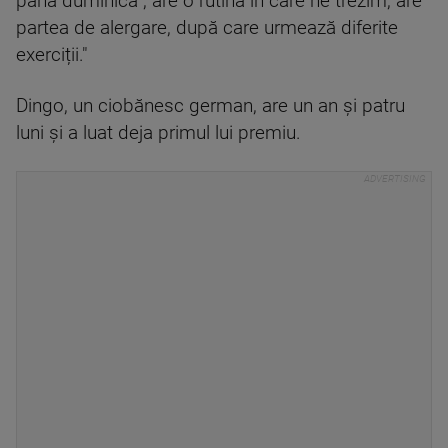
până duminică , are o rutină în care ne trezim, are
partea de alergare, după care urmează diferite
exerciții."
Dingo, un ciobănesc german, are un an și patru
luni și a luat deja primul lui premiu.