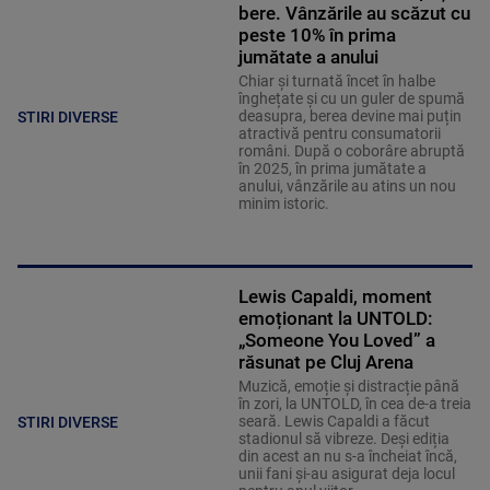
bere. Vânzările au scăzut cu
peste 10% în prima
jumătate a anului
Chiar și turnată încet în halbe
înghețate și cu un guler de spumă
deasupra, berea devine mai puțin
STIRI DIVERSE
atractivă pentru consumatorii
români. După o coborâre abruptă
în 2025, în prima jumătate a
anului, vânzările au atins un nou
minim istoric.
Lewis Capaldi, moment
emoționant la UNTOLD:
„Someone You Loved” a
răsunat pe Cluj Arena
Muzică, emoție și distracție până
în zori, la UNTOLD, în cea de-a treia
seară. Lewis Capaldi a făcut
STIRI DIVERSE
stadionul să vibreze. Deși ediția
din acest an nu s-a încheiat încă,
unii fani și-au asigurat deja locul