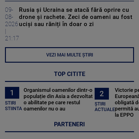
09-
Rusia și Ucraina se atacă fără oprire cu
08-
drone și rachete. Zeci de oameni au fost
2026
uciși sau răniți în doar o zi
|
21:17
VEZI MAI MULTE ȘTIRI
TOP CITITE
Organismul oamenilor dintr-o
Victorie p
1
2
populație din Asia a dezvoltat
Europeană
o abilitate pe care restul
obligată d
STIRI
ȘTIRI
oamenilor nu o au
permită au
STIINTA
ACTUALE
la EPPO
PARTENERI