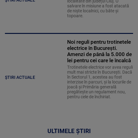
ȘTIRI ACTUALE
localitate din județul Cluj. O
salvare în misiune a fost atacată
de niște localnici, cu bâte și
topoare.
Noi reguli pentru trotinetele
electrice în București.
Amenzi de până la 5.000 de
lei pentru cei care le încalcă
Trotinetele electrice vor avea reguli
mult mai stricte în București. Dacă
în Sectorul 1, acestea au fost
ȘTIRI ACTUALE
interzise în parcuri, și la locurile de
joacă și Primăria generală
pregătește un regulament nou,
pentru cele de închiriat.
ULTIMELE ȘTIRI