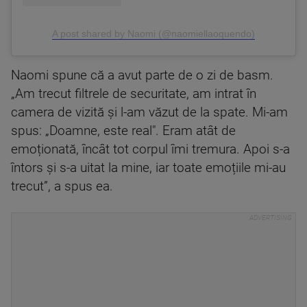
A post shared by Naomi (@naomiellaoquendo)
Naomi spune că a avut parte de o zi de basm.
„Am trecut filtrele de securitate, am intrat în
camera de vizită și l-am văzut de la spate. Mi-am
spus: „Doamne, este real". Eram atât de
emoționată, încât tot corpul îmi tremura. Apoi s-a
întors și s-a uitat la mine, iar toate emoțiile mi-au
trecut”, a spus ea.