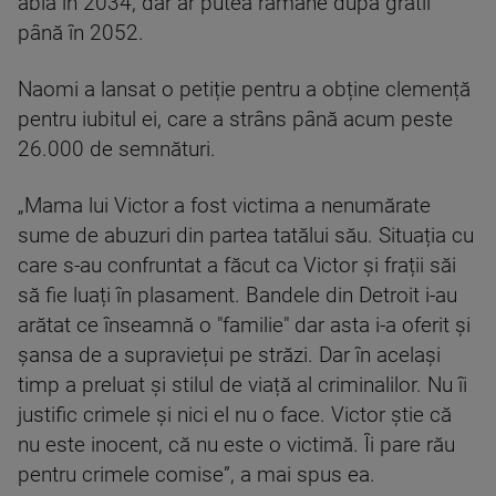
abia în 2034, dar ar putea rămâne după gratii
până în 2052.
Naomi a lansat o petiție pentru a obține clemență
pentru iubitul ei, care a strâns până acum peste
26.000 de semnături.
„Mama lui Victor a fost victima a nenumărate
sume de abuzuri din partea tatălui său. Situația cu
care s-au confruntat a făcut ca Victor și frații săi
să fie luați în plasament. Bandele din Detroit i-au
arătat ce înseamnă o "familie" dar asta i-a oferit și
șansa de a supraviețui pe străzi. Dar în același
timp a preluat și stilul de viață al criminalilor. Nu îi
justific crimele și nici el nu o face. Victor știe că
nu este inocent, că nu este o victimă. Îi pare rău
pentru crimele comise”, a mai spus ea.