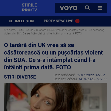
StirilePROTV
CAUTA
VOYO
TOATE 
PROTV NEWS LIVE
ULTIMELE ȘTIRI
Stirileprotv
Stiri Diverse
O tânără din UK vrea să se căsătorească cu un pușcăriaș
violent din SUA. Ce s-a întâmplat când l-a întâlnit prima dată. FOTO
O tânără din UK vrea să se
căsătorească cu un pușcăriaș violent
din SUA. Ce s-a întâmplat când l-a
întâlnit prima dată. FOTO
Data publicării:
15-07-2022 | 09:12
STIRI DIVERSE
Data actualizării:
14-10-2025 | 09:11