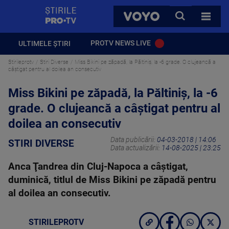
StirilePROTV
CAUTA
VOYO
TOATE 
PROTV NEWS LIVE
ULTIMELE ȘTIRI
Stirileprotv
Stiri Diverse
Miss Bikini pe zăpadă, la Păltiniș, la -6 grade. O clujeancă a
câștigat pentru al doilea an consecutiv
Miss Bikini pe zăpadă, la Păltiniș, la -6
grade. O clujeancă a câștigat pentru al
doilea an consecutiv
Data publicării:
04-03-2018 | 14:06
STIRI DIVERSE
Data actualizării:
14-08-2025 | 23:25
Anca Ţandrea din Cluj-Napoca a câştigat,
duminică, titlul de Miss Bikini pe zăpadă pentru
al doilea an consecutiv.
STIRILEPROTV