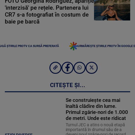
FOTO Georgina Rodriguez, apariție
'interzisă' pe rețele. Partenera lui
CR7 s-a fotografiat în costum de
baie pe barcă
UGĂ ȘTIRILE PROTV CA SURSĂ PREFERATĂ
URMĂREȘTE ȘTIRILE PROTV ÎN GOOGLE 
CITEȘTE ȘI...
Se construiește cea mai
înaltă clădire din lume.
Primul zgârie-nori de 1.000
de metri. Unde este ridicat
Turnul JEC a atins o nouă etapă
importantă în drumul său de a
deveni noul zgârie-nori de record
STIRI DIVERSE