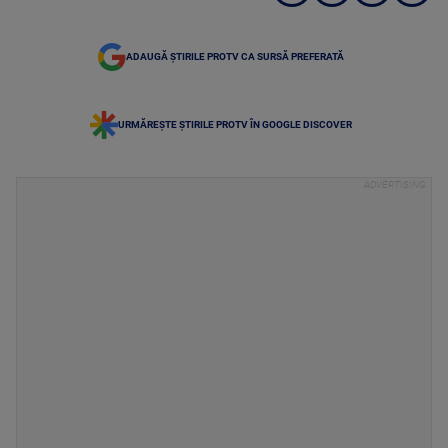
ADAUGĂ ȘTIRILE PROTV CA SURSĂ PREFERATĂ
URMĂREȘTE ȘTIRILE PROTV ÎN GOOGLE DISCOVER