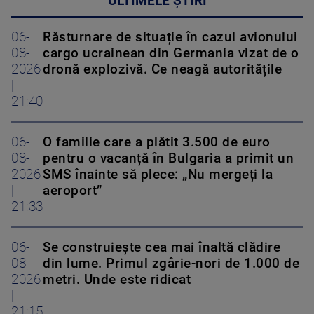
ULTIMELE ȘTIRI
06-
Răsturnare de situație în cazul avionului
08-
cargo ucrainean din Germania vizat de o
2026
dronă explozivă. Ce neagă autoritățile
|
21:40
06-
O familie care a plătit 3.500 de euro
08-
pentru o vacanță în Bulgaria a primit un
2026
SMS înainte să plece: „Nu mergeți la
|
aeroport”
21:33
06-
Se construiește cea mai înaltă clădire
08-
din lume. Primul zgârie-nori de 1.000 de
2026
metri. Unde este ridicat
|
21:15