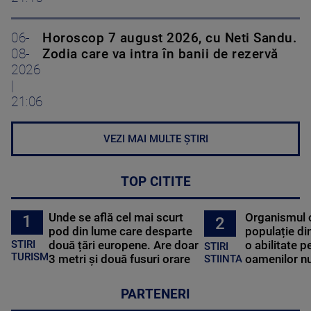
06-
Horoscop 7 august 2026, cu Neti Sandu.
08-
Zodia care va intra în banii de rezervă
2026
|
21:06
VEZI MAI MULTE ȘTIRI
TOP CITITE
Unde se află cel mai scurt
Organismul 
1
2
pod din lume care desparte
populație di
STIRI
două țări europene. Are doar
o abilitate p
STIRI
TURISM
3 metri și două fusuri orare
oamenilor nu
STIINTA
PARTENERI