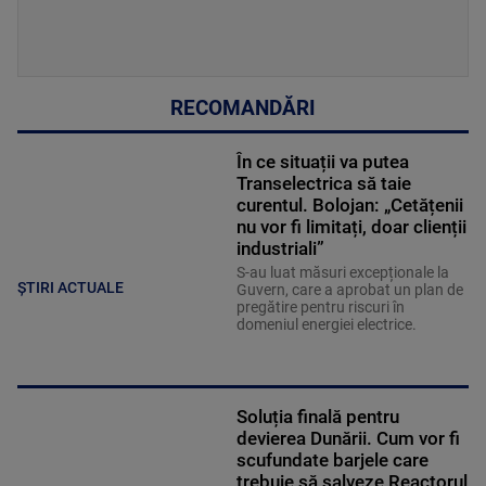
RECOMANDĂRI
În ce situații va putea
Transelectrica să taie
curentul. Bolojan: „Cetățenii
nu vor fi limitați, doar clienții
industriali”
S-au luat măsuri excepționale la
ȘTIRI ACTUALE
Guvern, care a aprobat un plan de
pregătire pentru riscuri în
domeniul energiei electrice.
Soluția finală pentru
devierea Dunării. Cum vor fi
scufundate barjele care
trebuie să salveze Reactorul