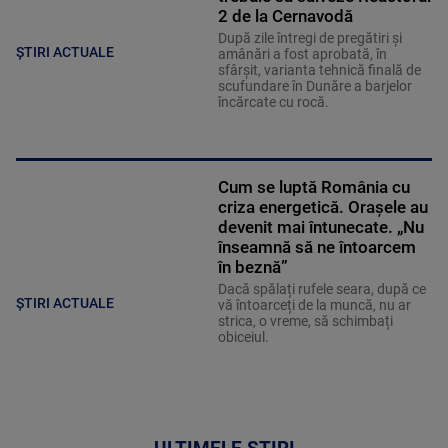
2 de la Cernavodă
După zile întregi de pregătiri și
ȘTIRI ACTUALE
amânări a fost aprobată, în
sfârșit, varianta tehnică finală de
scufundare în Dunăre a barjelor
încărcate cu rocă.
Cum se luptă România cu
criza energetică. Orașele au
devenit mai întunecate. „Nu
înseamnă să ne întoarcem
în beznă”
Dacă spălați rufele seara, după ce
ȘTIRI ACTUALE
vă întoarceți de la muncă, nu ar
strica, o vreme, să schimbați
obiceiul.