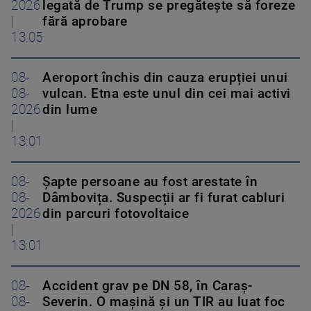
2026
legată de Trump se pregătește să foreze
|
fără aprobare
13:05
08-
Aeroport închis din cauza erupției unui
08-
vulcan. Etna este unul din cei mai activi
2026
din lume
|
13:01
08-
Șapte persoane au fost arestate în
08-
Dâmbovița. Suspecții ar fi furat cabluri
2026
din parcuri fotovoltaice
|
13:01
08-
Accident grav pe DN 58, în Caraș-
08-
Severin. O mașină și un TIR au luat foc