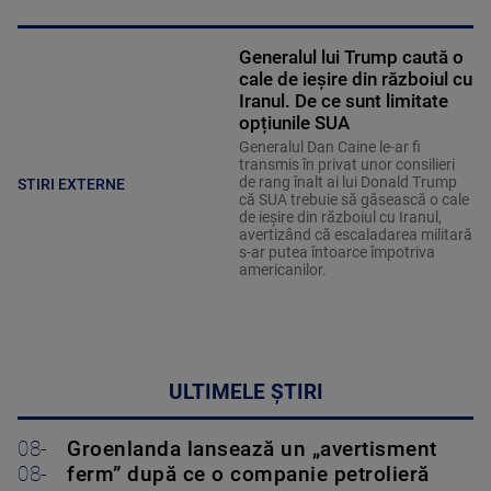
Generalul lui Trump caută o
cale de ieșire din războiul cu
Iranul. De ce sunt limitate
opțiunile SUA
Generalul Dan Caine le-ar fi
transmis în privat unor consilieri
de rang înalt ai lui Donald Trump
STIRI EXTERNE
că SUA trebuie să găsească o cale
de ieșire din războiul cu Iranul,
avertizând că escaladarea militară
s-ar putea întoarce împotriva
americanilor.
ULTIMELE ȘTIRI
08-
Groenlanda lansează un „avertisment
08-
ferm” după ce o companie petrolieră