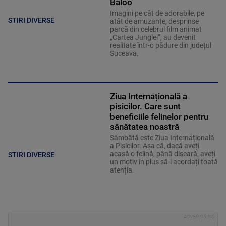
Baloo
Imagini pe cât de adorabile, pe
STIRI DIVERSE
atât de amuzante, desprinse
parcă din celebrul film animat
„Cartea Junglei”, au devenit
realitate într-o pădure din județul
Suceava.
Ziua Internațională a
pisicilor. Care sunt
beneficiile felinelor pentru
sănătatea noastră
Sâmbătă este Ziua Internațională
a Pisicilor. Așa că, dacă aveți
acasă o felină, până diseară, aveți
STIRI DIVERSE
un motiv în plus să-i acordați toată
atenția.