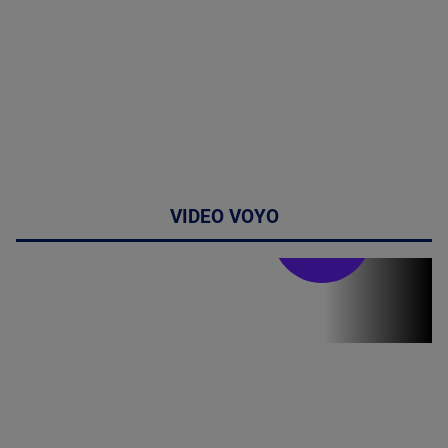
VIDEO VOYO
Stirile PRO TV
Stirile PRO