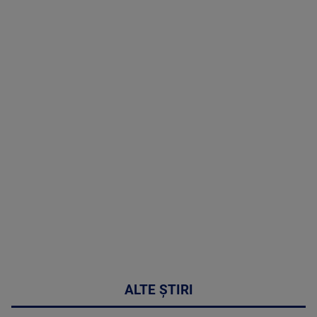
TV # 19.00 -
07 August
2026
MAI
MULTE
DETALII
48:24
ALTE ȘTIRI