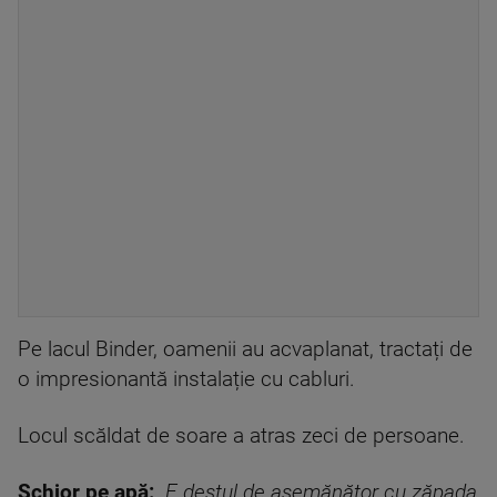
Pe lacul Binder, oamenii au acvaplanat, tractați de
o impresionantă instalație cu cabluri.
Locul scăldat de soare a atras zeci de persoane.
Schior pe apă:
„E destul de asemănător cu zăpada