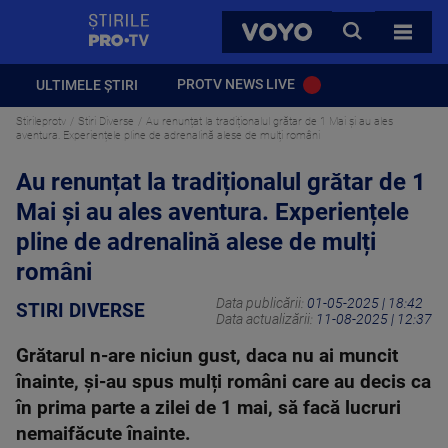
StirilePROTV
CAUTA
VOYO
TOATE 
PROTV NEWS LIVE
ULTIMELE ȘTIRI
Stirileprotv
Stiri Diverse
Au renunțat la tradiționalul grătar de 1 Mai și au ales
aventura. Experiențele pline de adrenalină alese de mulți români
Au renunțat la tradiționalul grătar de 1
Mai și au ales aventura. Experiențele
pline de adrenalină alese de mulți
români
Data publicării:
01-05-2025 | 18:42
STIRI DIVERSE
Data actualizării:
11-08-2025 | 12:37
Grătarul n-are niciun gust, daca nu ai muncit
înainte, și-au spus mulți români care au decis ca
în prima parte a zilei de 1 mai, să facă lucruri
nemaifăcute înainte.