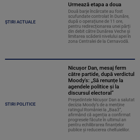
Urmează etapa a doua
Două barje încărcate au fost
scufundate controlat în Dunăre,
după o operațiune de 11 ore,
ȘTIRI ACTUALE
pentru redirecționarea unei părți
din debit către Dunărea Veche și
limitarea scăderii nivelului apei în
zona Centralei de la Cernavodă.
Nicușor Dan, mesaj ferm
către partide, după verdictul
Moody's: „Să renunțe la
agendele politice şi la
discursul electoral”
Președintele Nicușor Dan a salutat
STIRI POLITICE
decizia Moody’s de a menține
ratingul României la „Baa3”,
afirmând că agenția a confirmat
progresele făcute în ultimul an
pentru echilibrarea finanțelor
publice și reducerea cheltuielilor.