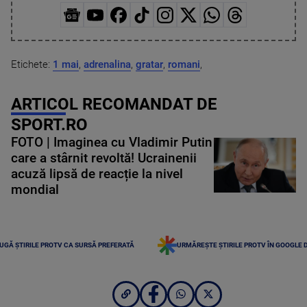
Etichete:
1 mai
,
adrenalina
,
gratar
,
romani
,
ARTICOL RECOMANDAT DE
SPORT.RO
FOTO | Imaginea cu Vladimir Putin
care a stârnit revoltă! Ucrainenii
acuză lipsă de reacție la nivel
mondial
UGĂ ȘTIRILE PROTV CA SURSĂ PREFERATĂ
URMĂREȘTE ȘTIRILE PROTV ÎN GOOGLE 