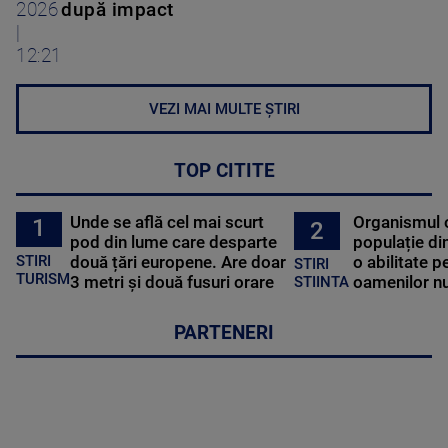
2026
după impact
|
12:21
VEZI MAI MULTE ȘTIRI
TOP CITITE
Unde se află cel mai scurt
Organismul 
1
2
pod din lume care desparte
populație di
STIRI
două țări europene. Are doar
o abilitate p
STIRI
TURISM
3 metri și două fusuri orare
oamenilor nu
STIINTA
PARTENERI