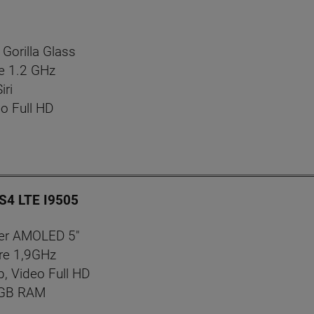
 Gorilla Glass
e 1.2 GHz
iri
o Full HD
S4 LTE I9505
per AMOLED 5"
re 1,9GHz
, Video Full HD
2GB RAM