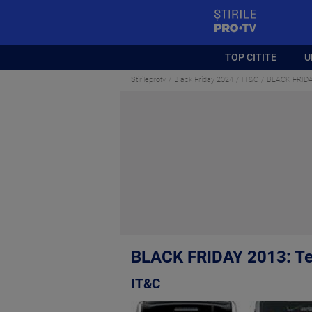
StirilePROTV
TOP CITITE
U
Stirileprotv
Black Friday 2024
IT&C
BLACK FRIDAY
BLACK FRIDAY 2013: Tel
IT&C