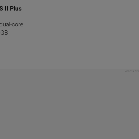
 II Plus
dual-core
8GB