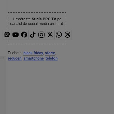
Urmărește
Știrile PRO TV
pe
canalul de social media preferat:
Etichete:
black friday
,
oferte
,
reduceri
,
smartphone
,
telefon
,