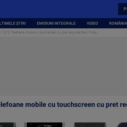
P
LTIMELE ȘTIRI
EMISIUNI INTEGRALE
VIDEO
ROMÂNIA,
 2013: Telefoane mobile cu touchscreen cu pret redus de Black Friday
efoane mobile cu touchscreen cu pret re