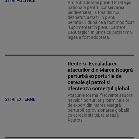
STIRI POLITICE
Proiectul de lege privind Strategia
naţională pentru conservarea
biodiversităţii a fost din nou
dezbătut, astăzi, în plenul
Senatului, după ce a fost modificat
"suplimentar" în plenul Camerei
Deputaţilor. În urmă cu puțin timp,
legea a fost adoptată.
Reuters: Escaladarea
atacurilor din Marea Neagră
perturbă exporturile de
cereale și petrol și
afectează comerțul global
Atacurile tot mai frecvente asupra
STIRI EXTERNE
navelor, porturilor și terminalelor
de export din Marea Neagră
perturbă aprovizionarea globală
cu cereale și țiței, relatează
Reuters.