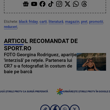
Etichete:
black friday
,
carti
,
literatură
,
magazin
,
pret
,
promotii
,
reduceri
,
ARTICOL RECOMANDAT DE
SPORT.RO
FOTO Georgina Rodriguez, apariție
'interzisă' pe rețele. Partenera lui
CR7 s-a fotografiat în costum de
baie pe barcă
UGĂ ȘTIRILE PROTV CA SURSĂ PREFERATĂ
URMĂREȘTE ȘTIRILE PROTV ÎN GOOGLE 