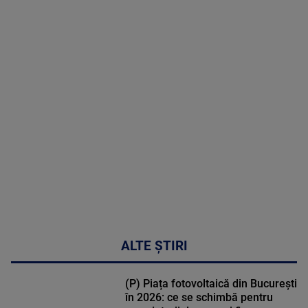
2026
MAI
MULTE
DETALII
50:27
ALTE ȘTIRI
(P) Piața fotovoltaică din București
în 2026: ce se schimbă pentru