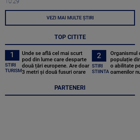
10:29
VEZI MAI MULTE ȘTIRI
TOP CITITE
Unde se află cel mai scurt
Organismul 
1
2
pod din lume care desparte
populație di
STIRI
două țări europene. Are doar
o abilitate p
STIRI
TURISM
3 metri și două fusuri orare
oamenilor nu
STIINTA
PARTENERI