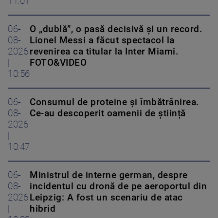
11:01
06-
O „dublă”, o pasă decisivă și un record.
08-
Lionel Messi a făcut spectacol la
2026
revenirea ca titular la Inter Miami.
|
FOTO&VIDEO
10:56
06-
Consumul de proteine și îmbătrânirea.
08-
Ce-au descoperit oamenii de știință
2026
|
10:47
06-
Ministrul de interne german, despre
08-
incidentul cu dronă de pe aeroportul din
2026
Leipzig: A fost un scenariu de atac
|
hibrid