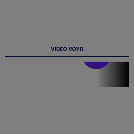
VIDEO VOYO
Stirile PRO TV
Stirile PRO
TV # 19.00 -
05 August