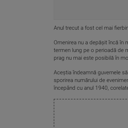
Anul trecut a fost cel mai fierbi
Omenirea nu a depăşit încă în m
termen lung pe o perioadă de ma
prag nu mai este posibilă în mod
Aceştia îndeamnă guvernele să a
sporirea numărului de evenimen
începând cu anul 1940, corelat