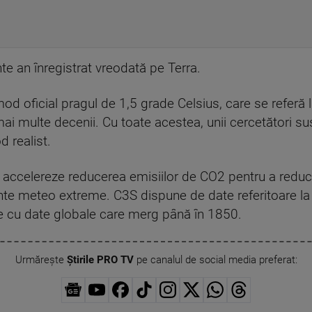
nte an înregistrat vreodată pe Terra.
od oficial pragul de 1,5 grade Celsius, care se referă
i multe decenii. Cu toate acestea, unii cercetători s
 realist.
ccelereze reducerea emisiilor de CO2 pentru a reduce a
te meteo extreme. C3S dispune de date referitoare la
e cu date globale care merg până în 1850.
Urmărește
Știrile PRO TV
pe canalul de social media preferat: