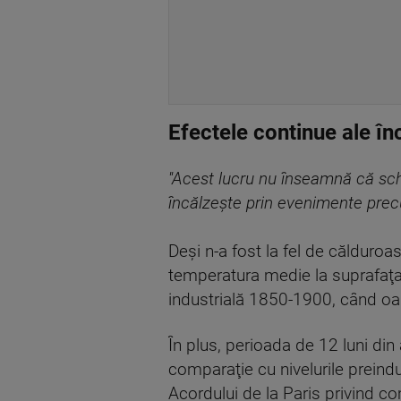
Efectele continue ale înc
''Acest lucru nu înseamnă că sch
încălzeşte prin evenimente precum
Deşi n-a fost la fel de călduroas
temperatura medie la suprafaţa 
industrială 1850-1900, când oam
În plus, perioada de 12 luni di
comparaţie cu nivelurile preind
Acordului de la Paris privind com