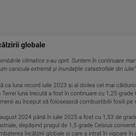
ălzirii globale
imbările climatice s-au oprit. Suntem în continuare mart
 canicula extremă şi inundaţiile catastrofale din iulie''
ă ca luna record iulie 2023 şi al doilea cel mai călduros
Terrei luna trecută a fost în continuare cu 1,25 grade
enii au început să folosească combustibilii fosili pe s
n august 2024 până în iulie 2025 a fost cu 1,53 de grad
ustriale, depăşind pragul de 1,5 grade Celsius conven
baterea încălzirii globale şi care a intrat în vigoare în