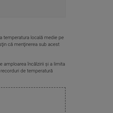
 la temperatura locală medie pe
usţin că menţinerea sub acest
mploarea încălzirii şi a limita
 recorduri de temperatură