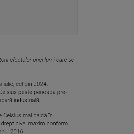
orii efectelor unei lumi care se
.
 iulie, cel din 2024,
 Celsius peste perioada pre-
cară industrială.
e Celsius mai caldă în
it drept nivel maxim conform
 anul 2016.