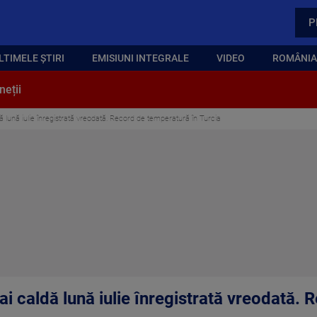
P
LTIMELE ȘTIRI
EMISIUNI INTEGRALE
VIDEO
ROMÂNIA,
neții
dă lună iulie înregistrată vreodată. Record de temperatură în Turcia
mai caldă lună iulie înregistrată vreodată.