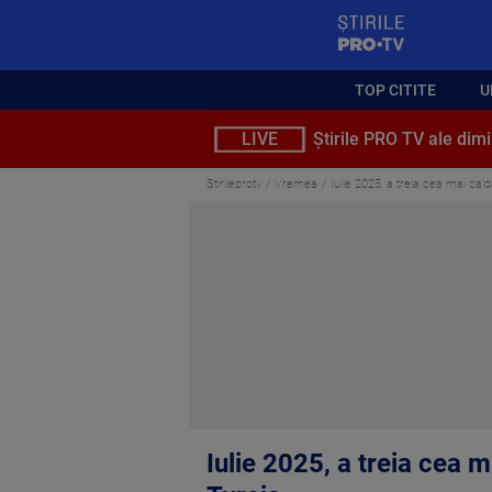
StirilePROTV
TOP CITITE
U
LIVE
Știrile PRO TV ale dimi
Stirileprotv
Vremea
Iulie 2025, a treia cea mai cal
Iulie 2025, a treia cea 