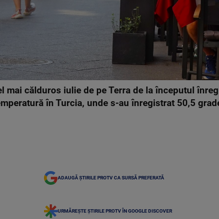
cel mai călduros iulie de pe Terra de la începutul înreg
emperatură în Turcia, unde s-au înregistrat 50,5 grad
ADAUGĂ ȘTIRILE PROTV CA SURSĂ PREFERATĂ
URMĂREȘTE ȘTIRILE PROTV ÎN GOOGLE DISCOVER