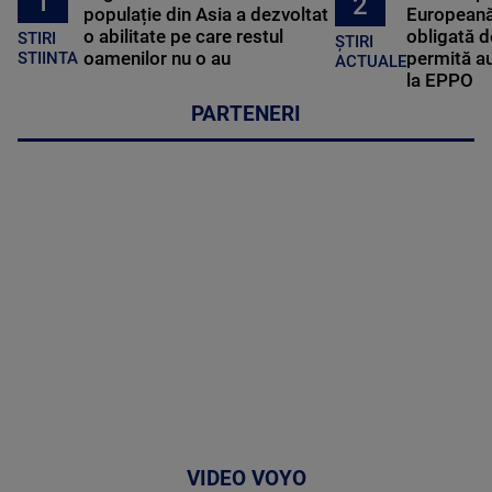
1
2
populație din Asia a dezvoltat
Europeană
o abilitate pe care restul
obligată d
STIRI
ȘTIRI
oamenilor nu o au
permită au
STIINTA
ACTUALE
la EPPO
PARTENERI
VIDEO VOYO