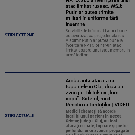
NATO, sub amenințarea unui
atac limitat rusesc. WSJ:
Putin ar putea trimite
militari în uniforme fără
însemne
Serviciile de informații americane
STIRI EXTERNE
au avertizat că președintele rus
Vladimir Putin ar putea pune la
încercare NATO printr-un atac
limitat asupra unui stat membru în
următorii ani.
Ambulanță atacată cu
topoarele în Cluj, după un
zvon pe TikTok că „fură
copii”. Șoferul, rănit.
Reacția autorităților | VIDEO
Medicii chemaţi să acorde
ȘTIRI ACTUALE
îngrijiri unui pacient în Recea
Cristur, judeţul Cluj, au fost
atacaţi cu bâte, topoare şi pietre,
pe fondul unor zvonuri propagate