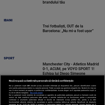
brandului tău
IBANI
Trei fotbaliști, OUT de la
Barcelona: „Nu mi-a fost ușor”
SPORT
Manchester City - Atletico Madrid
0-1, ACUM, pe VOYO SPORT 1!
Echipa lui Diego Simeone
deschide scorul
Nouă ne pasă ca datele tale personale să rămână confidențiale
Noi și partenerii noștri
201
stocăm și/sau accesăm informații pe dispozitivul dvs., precum identificatorii cookie
unici pentru prelucrarea datelor cu caracter personal. Puteți accepta sau gestiona alegerile dvs. făcând clic mai jos
sau în orice moment, pe pagina cu politica de confidențialitate. Aceste alegeri vor fi raportate partenerilor noștri și
nu vă vor afecta navigarea.
Mai multe detalii
Noi si partenerii nostri (retelele de socializare si agentiile de publicitate partenere, precum si furnizorii nostri de
SPORT
servicii de date analitice) prelucram date pentru a permite website-ului sa functioneze, pentru a personaliza
continutul si anunturile publicitare afisate in functie de interesele si/sau profilul dvs., pentru a va oferi
functionalitati aferente retelelor de socializare si pentru a analiza traficul pe website. Beneficiati de drepturile
prevazute de art. 15-22 din GDPR in legatura cu prelucrarea datelor cu caracter personal. Aceste drepturi pot fi