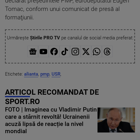
declarat preşedintele PMP, eurodeputatul Eugen
Tomac, conform unui comunicat de presă al
formaţiunii.
Urmărește
Știrile PRO TV
pe canalul de social media preferat:
Etichete:
alianta
,
pmp
,
USR
,
ARTICOL RECOMANDAT DE
SPORT.RO
FOTO | Imaginea cu Vladimir Putin
care a stârnit revoltă! Ucrainenii
acuză lipsă de reacție la nivel
mondial