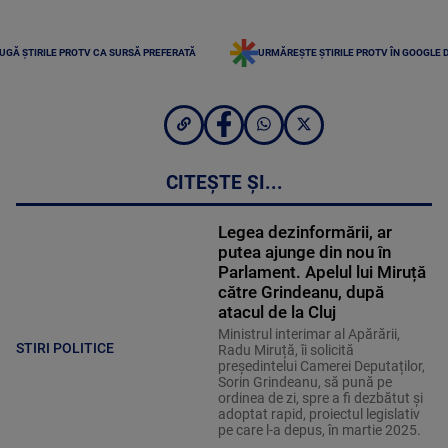
UGĂ ȘTIRILE PROTV CA SURSĂ PREFERATĂ
URMĂREȘTE ȘTIRILE PROTV ÎN GOOGLE 
CITEȘTE ȘI...
Legea dezinformării, ar
putea ajunge din nou în
Parlament. Apelul lui Miruță
către Grindeanu, după
atacul de la Cluj
Ministrul interimar al Apărării,
STIRI POLITICE
Radu Miruță, îi solicită
președintelui Camerei Deputaților,
Sorin Grindeanu, să pună pe
ordinea de zi, spre a fi dezbătut și
adoptat rapid, proiectul legislativ
pe care l-a depus, în martie 2025.