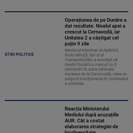
Operațiunea de pe Dunăre a
dat rezultate. Nivelul apei a
crescut la Cernavodă, iar
Unitatea 2 a câștigat cel
puțin 9 zile
Ministrul interimar al Apărării,
STIRI POLITICE
Radu Miruţă, dar şi al
Transporturilor, a anunţat că
nivelul Dunării a crescut cu 8
centimetri în zona centralei
nucleare de la Cernavodă, ceea ce
asigură funcţionarea în continuare
a acesteia.
Reacția Ministerului
Mediului după acuzațiile
AUR. Cât a costat
elaborarea strategiei de
biodiversitate