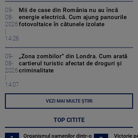
09-
Mii de case din România nu au încă
08-
energie electrică. Cum ajung panourile
2026
fotovoltaice în cătunele izolate
|
14:26
09-
„Zona zombilor” din Londra. Cum arată
08-
cartierul turistic afectat de droguri și
2026
criminalitate
|
14:07
VEZI MAI MULTE ȘTIRI
TOP CITITE
Organismul oamenilor dintr-o
Victorie p