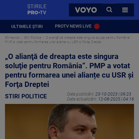
StirilePROTV
CAUTA
VOYO
TOATE 
PROTV NEWS LIVE
ULTIMELE ȘTIRI
Stirileprotv
Stiri Politice
„O alianţă de dreapta este singura soluţie pentru România”.
PMP a votat pentru formarea unei alianțe cu USR şi Forţa Dreptei
„O alianţă de dreapta este singura
soluţie pentru România”. PMP a votat
pentru formarea unei alianțe cu USR şi
Forţa Dreptei
Data publicării:
23-10-2023 | 09:23
STIRI POLITICE
Data actualizării:
12-08-2025 | 04:16