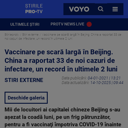
StirilePROTV
CAUTA
VOYO
TOATE 
PROTV NEWS LIVE
ULTIMELE ȘTIRI
Stirileprotv
Stiri externe
Vaccinare pe scară largă în Beijing. China a raportat 33 de
noi cazuri de infectare, un record în ultimele 2 luni
Vaccinare pe scară largă în Beijing.
China a raportat 33 de noi cazuri de
infectare, un record în ultimele 2 luni
Data publicării:
04-01-2021 | 13:21
STIRI EXTERNE
Data actualizării:
14-10-2025 | 09:44
Deschide galeria
Mii de locuitori ai capitalei chineze Beijing s-au
aşezat la coadă luni, pe un frig pătrunzător,
pentru a fi vaccinaţi împotriva COVID-19 înainte