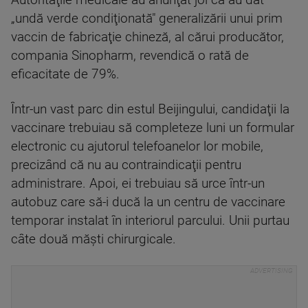
Autorităţile medicale au anunţat joi că au dat
„undă verde condiţionată" generalizării unui prim
vaccin de fabricaţie chineză, al cărui producător,
compania Sinopharm, revendică o rată de
eficacitate de 79%.
Într-un vast parc din estul Beijingului, candidaţii la
vaccinare trebuiau să completeze luni un formular
electronic cu ajutorul telefoanelor lor mobile,
precizând că nu au contraindicaţii pentru
administrare. Apoi, ei trebuiau să urce într-un
autobuz care să-i ducă la un centru de vaccinare
temporar instalat în interiorul parcului. Unii purtau
câte două măşti chirurgicale.