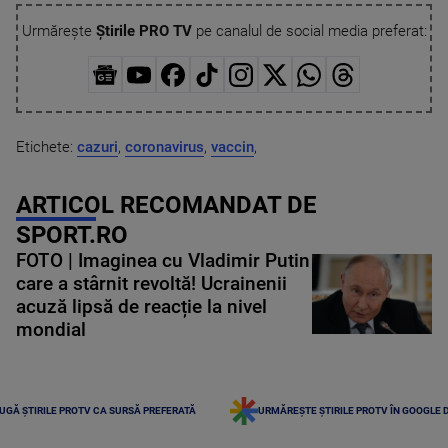
Urmărește
Știrile PRO TV
pe canalul de social media preferat:
Etichete:
cazuri
,
coronavirus
,
vaccin
,
ARTICOL RECOMANDAT DE
SPORT.RO
FOTO | Imaginea cu Vladimir Putin
care a stârnit revoltă! Ucrainenii
acuză lipsă de reacție la nivel
mondial
UGĂ ȘTIRILE PROTV CA SURSĂ PREFERATĂ
URMĂREȘTE ȘTIRILE PROTV ÎN GOOGLE 