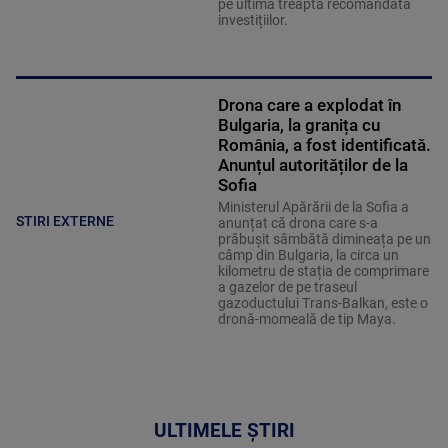
pe ultima treaptă recomandată
investițiilor.
Drona care a explodat în
Bulgaria, la granița cu
România, a fost identificată.
Anunțul autorităților de la
Sofia
Ministerul Apărării de la Sofia a
STIRI EXTERNE
anunțat că drona care s-a
prăbușit sâmbătă dimineața pe un
câmp din Bulgaria, la circa un
kilometru de stația de comprimare
a gazelor de pe traseul
gazoductului Trans-Balkan, este o
dronă-momeală de tip Maya.
ULTIMELE ȘTIRI