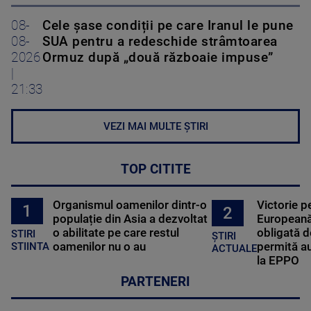
08-
Cele șase condiții pe care Iranul le pune
08-
SUA pentru a redeschide strâmtoarea
2026
Ormuz după „două războaie impuse”
|
21:33
VEZI MAI MULTE ȘTIRI
TOP CITITE
Organismul oamenilor dintr-o
Victorie p
1
2
populație din Asia a dezvoltat
Europeană
o abilitate pe care restul
obligată d
STIRI
ȘTIRI
oamenilor nu o au
permită au
STIINTA
ACTUALE
la EPPO
PARTENERI