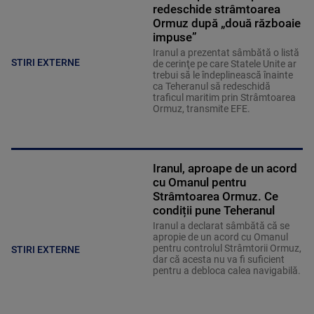
redeschide strâmtoarea
Ormuz după „două războaie
impuse”
Iranul a prezentat sâmbătă o listă
STIRI EXTERNE
de cerinţe pe care Statele Unite ar
trebui să le îndeplinească înainte
ca Teheranul să redeschidă
traficul maritim prin Strâmtoarea
Ormuz, transmite EFE.
Iranul, aproape de un acord
cu Omanul pentru
Strâmtoarea Ormuz. Ce
condiții pune Teheranul
Iranul a declarat sâmbătă că se
apropie de un acord cu Omanul
pentru controlul Strâmtorii Ormuz,
STIRI EXTERNE
dar că acesta nu va fi suficient
pentru a debloca calea navigabilă.