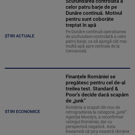
Scufundarea controlată a
celor patru barje de pe
Dunăre continuă. Motivul
pentru sunt coborâte
treptat în apă
Pe Dunăre continuă operațiunea
ȘTIRI ACTUALE
de scufundare controlată a celor
patru barje, ca să ajungă cât mai
multă apă spre centrala de la
Cernavodă.
Finanțele României se
pregătesc pentru cel de-al
treilea test. Standard &
Poor’s decide dacă scapăm
de „junk”
România a scapat din nou de
STIRI ECONOMICE
retrogradarea la categoria „junk”.
Agenția Moody's, a reconfirmat
ratingul României, dar cu
perspectivă negativă. Asta
înseamnă că țara noastră rămâne