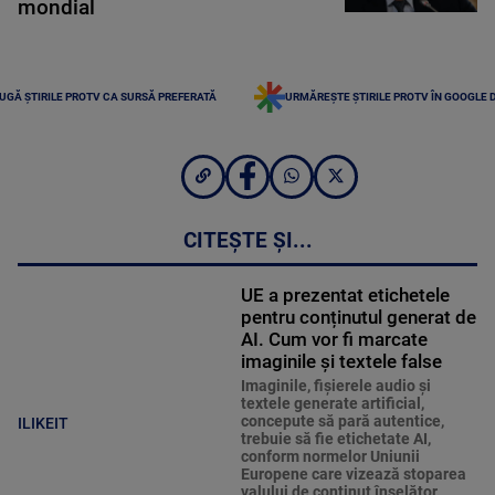
mondial
UGĂ ȘTIRILE PROTV CA SURSĂ PREFERATĂ
URMĂREȘTE ȘTIRILE PROTV ÎN GOOGLE 
CITEȘTE ȘI...
UE a prezentat etichetele
pentru conținutul generat de
AI. Cum vor fi marcate
imaginile și textele false
Imaginile, fişierele audio şi
textele generate artificial,
concepute să pară autentice,
ILIKEIT
trebuie să fie etichetate AI,
conform normelor Uniunii
Europene care vizează stoparea
valului de conţinut înşelător.