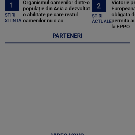
Organismul oamenilor dintr-o
Victorie p
1
2
populație din Asia a dezvoltat
Europeană
o abilitate pe care restul
obligată d
STIRI
ȘTIRI
oamenilor nu o au
permită au
STIINTA
ACTUALE
la EPPO
PARTENERI