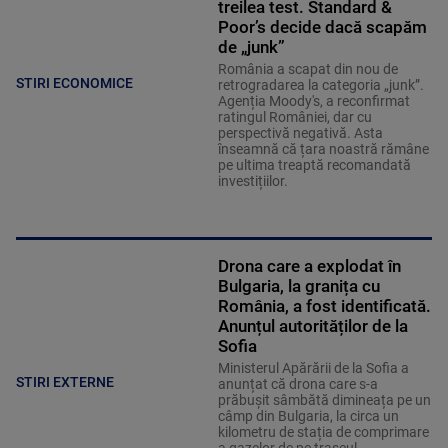
treilea test. Standard &
Poor’s decide dacă scapăm
de „junk”
România a scapat din nou de
STIRI ECONOMICE
retrogradarea la categoria „junk”.
Agenția Moody's, a reconfirmat
ratingul României, dar cu
perspectivă negativă. Asta
înseamnă că țara noastră rămâne
pe ultima treaptă recomandată
investițiilor.
Drona care a explodat în
Bulgaria, la granița cu
România, a fost identificată.
Anunțul autorităților de la
Sofia
Ministerul Apărării de la Sofia a
STIRI EXTERNE
anunțat că drona care s-a
prăbușit sâmbătă dimineața pe un
câmp din Bulgaria, la circa un
kilometru de stația de comprimare