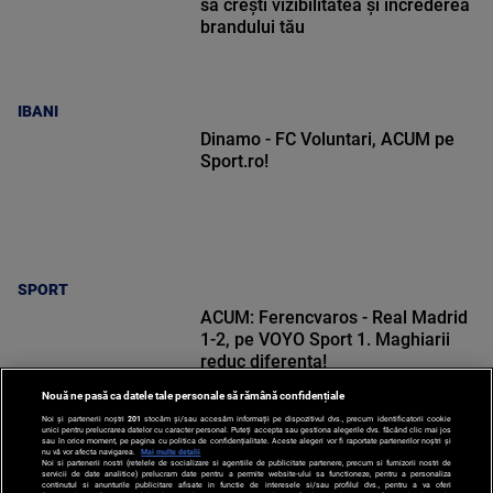
să crești vizibilitatea și încrederea
brandului tău
IBANI
Dinamo - FC Voluntari, ACUM pe
Sport.ro!
SPORT
ACUM: Ferencvaros - Real Madrid
1-2, pe VOYO Sport 1. Maghiarii
reduc diferența!
Nouă ne pasă ca datele tale personale să rămână confidențiale
Noi și partenerii noștri
201
stocăm și/sau accesăm informații pe dispozitivul dvs., precum identificatorii cookie
unici pentru prelucrarea datelor cu caracter personal. Puteți accepta sau gestiona alegerile dvs. făcând clic mai jos
sau în orice moment, pe pagina cu politica de confidențialitate. Aceste alegeri vor fi raportate partenerilor noștri și
nu vă vor afecta navigarea.
Mai multe detalii
Noi si partenerii nostri (retelele de socializare si agentiile de publicitate partenere, precum si furnizorii nostri de
SPORT
servicii de date analitice) prelucram date pentru a permite website-ului sa functioneze, pentru a personaliza
continutul si anunturile publicitare afisate in functie de interesele si/sau profilul dvs., pentru a va oferi