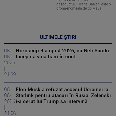
a gazelor de pe traseul
gazoductului Trans-Balkan, este o
dronă-momeală de tip Maya.
ULTIMELE ȘTIRI
08-
Horoscop 9 august 2026, cu Neti Sandu.
08-
Încep să vină bani în cont
2026
|
21:39
08-
Elon Musk a refuzat accesul Ucrainei la
08-
Starlink pentru atacuri în Rusia. Zelenski
2026
i-a cerut lui Trump să intervină
|
21:36