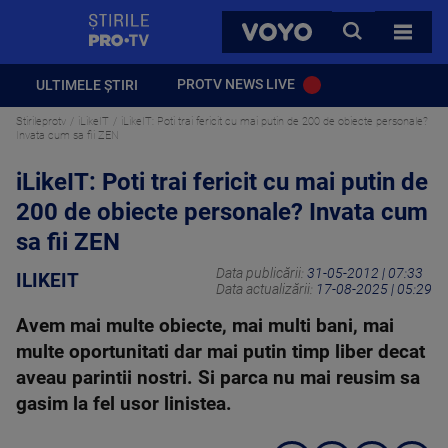
StirilePROTV
CAUTA
VOYO
TOATE 
PROTV NEWS LIVE
ULTIMELE ȘTIRI
Stirileprotv
iLikeIT
iLikeIT: Poti trai fericit cu mai putin de 200 de obiecte personale?
Invata cum sa fii ZEN
iLikeIT: Poti trai fericit cu mai putin de
200 de obiecte personale? Invata cum
sa fii ZEN
Data publicării:
31-05-2012 | 07:33
ILIKEIT
Data actualizării:
17-08-2025 | 05:29
Avem mai multe obiecte, mai multi bani, mai
multe oportunitati dar mai putin timp liber decat
aveau parintii nostri. Si parca nu mai reusim sa
gasim la fel usor linistea.