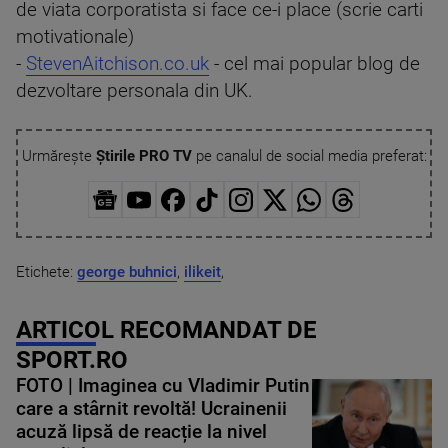
de viata corporatista si face ce-i place (scrie carti
motivationale)
-
StevenAitchison.co.uk
- cel mai popular blog de
dezvoltare personala din UK.
Urmărește
Știrile PRO TV
pe canalul de social media preferat:
Etichete:
george buhnici
,
ilikeit
,
ARTICOL RECOMANDAT DE
SPORT.RO
FOTO | Imaginea cu Vladimir Putin
care a stârnit revoltă! Ucrainenii
acuză lipsă de reacție la nivel