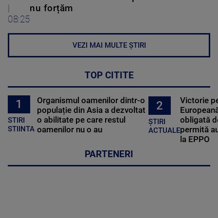
|
nu forțăm
08:25
VEZI MAI MULTE ȘTIRI
TOP CITITE
Organismul oamenilor dintr-o
Victorie p
1
2
populație din Asia a dezvoltat
Europeană
o abilitate pe care restul
obligată d
STIRI
ȘTIRI
oamenilor nu o au
permită au
STIINTA
ACTUALE
la EPPO
PARTENERI