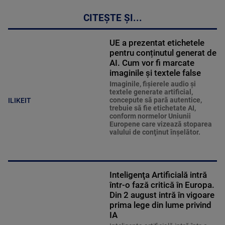
CITEȘTE ȘI...
UE a prezentat etichetele
pentru conținutul generat de
AI. Cum vor fi marcate
imaginile și textele false
Imaginile, fişierele audio şi
textele generate artificial,
concepute să pară autentice,
ILIKEIT
trebuie să fie etichetate AI,
conform normelor Uniunii
Europene care vizează stoparea
valului de conţinut înşelător.
Inteligenţa Artificială intră
într-o fază critică în Europa.
Din 2 august intră în vigoare
prima lege din lume privind
IA