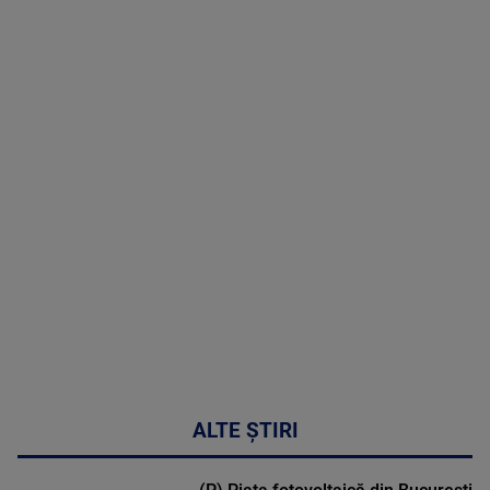
09 August
2026
MAI
MULTE
DETALII
31:15
ALTE ȘTIRI