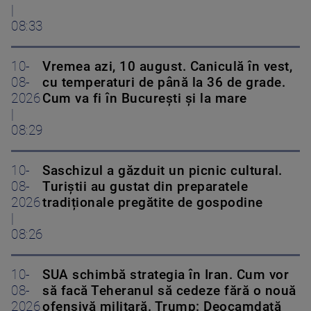
|
08:33
10-
Vremea azi, 10 august. Caniculă în vest,
08-
cu temperaturi de până la 36 de grade.
2026
Cum va fi în București și la mare
|
08:29
10-
Saschizul a găzduit un picnic cultural.
08-
Turiștii au gustat din preparatele
2026
tradiționale pregătite de gospodine
|
08:26
10-
SUA schimbă strategia în Iran. Cum vor
08-
să facă Teheranul să cedeze fără o nouă
2026
ofensivă militară. Trump: Deocamdată