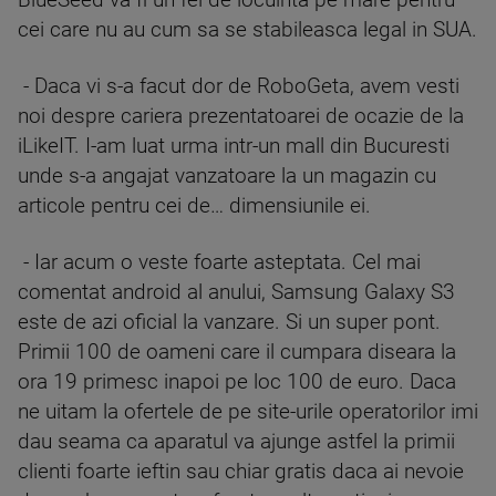
BlueSeed va fi un fel de locuinta pe mare pentru
cei care nu au cum sa se stabileasca legal in SUA.
- Daca vi s-a facut dor de RoboGeta, avem vesti
noi despre cariera prezentatoarei de ocazie de la
iLikeIT. I-am luat urma intr-un mall din Bucuresti
unde s-a angajat vanzatoare la un magazin cu
articole pentru cei de… dimensiunile ei.
- Iar acum o veste foarte asteptata. Cel mai
comentat android al anului, Samsung Galaxy S3
este de azi oficial la vanzare. Si un super pont.
Primii 100 de oameni care il cumpara diseara la
ora 19 primesc inapoi pe loc 100 de euro. Daca
ne uitam la ofertele de pe site-urile operatorilor imi
dau seama ca aparatul va ajunge astfel la primii
clienti foarte ieftin sau chiar gratis daca ai nevoie