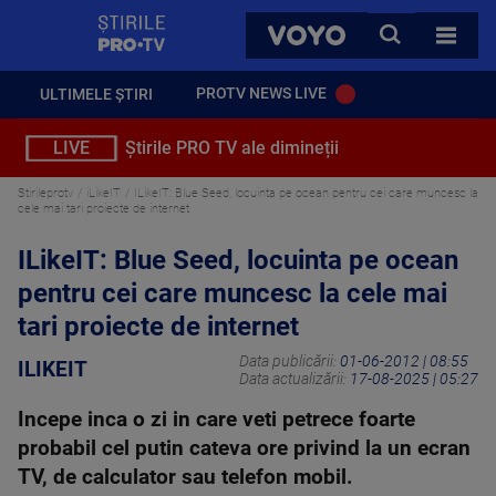
StirilePROTV
CAUTA
VOYO
TOATE 
PROTV NEWS LIVE
ULTIMELE ȘTIRI
LIVE
Știrile PRO TV ale dimineții
Stirileprotv
iLikeIT
ILikeIT: Blue Seed, locuinta pe ocean pentru cei care muncesc la
cele mai tari proiecte de internet
ILikeIT: Blue Seed, locuinta pe ocean
pentru cei care muncesc la cele mai
tari proiecte de internet
Data publicării:
01-06-2012 | 08:55
ILIKEIT
Data actualizării:
17-08-2025 | 05:27
Incepe inca o zi in care veti petrece foarte
probabil cel putin cateva ore privind la un ecran
TV, de calculator sau telefon mobil.