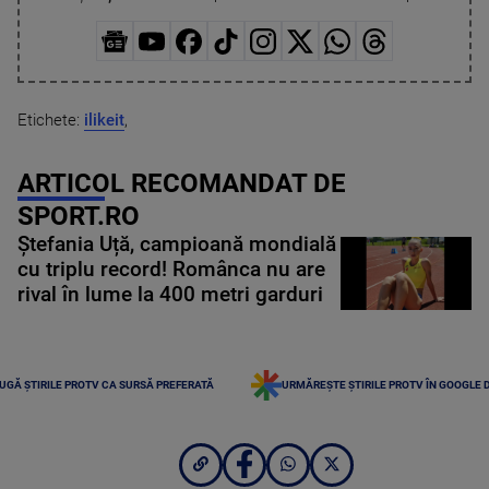
Etichete:
ilikeit
,
ARTICOL RECOMANDAT DE
SPORT.RO
Ștefania Uță, campioană mondială
cu triplu record! Românca nu are
rival în lume la 400 metri garduri
UGĂ ȘTIRILE PROTV CA SURSĂ PREFERATĂ
URMĂREȘTE ȘTIRILE PROTV ÎN GOOGLE 