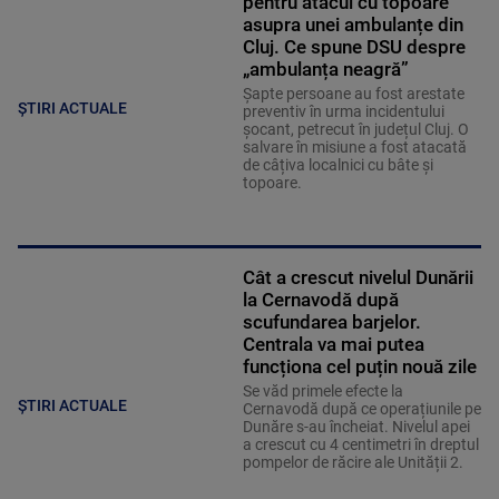
pentru atacul cu topoare
asupra unei ambulanțe din
Cluj. Ce spune DSU despre
„ambulanța neagră”
Șapte persoane au fost arestate
ȘTIRI ACTUALE
preventiv în urma incidentului
șocant, petrecut în județul Cluj. O
salvare în misiune a fost atacată
de câțiva localnici cu bâte și
topoare.
Cât a crescut nivelul Dunării
la Cernavodă după
scufundarea barjelor.
Centrala va mai putea
funcționa cel puțin nouă zile
Se văd primele efecte la
ȘTIRI ACTUALE
Cernavodă după ce operațiunile pe
Dunăre s-au încheiat. Nivelul apei
a crescut cu 4 centimetri în dreptul
pompelor de răcire ale Unității 2.