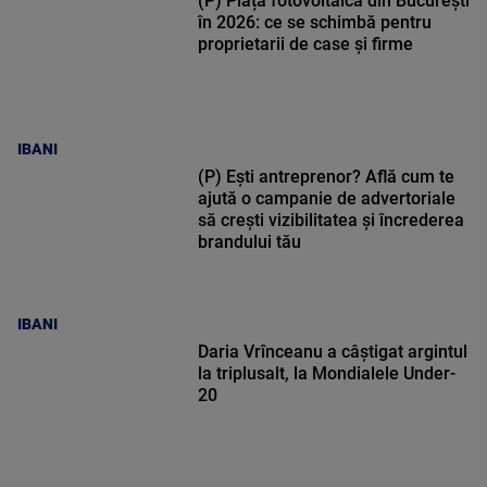
(P) Piața fotovoltaică din București
în 2026: ce se schimbă pentru
proprietarii de case și firme
IBANI
(P) Ești antreprenor? Află cum te
ajută o campanie de advertoriale
să crești vizibilitatea și încrederea
brandului tău
IBANI
Daria Vrînceanu a câştigat argintul
la triplusalt, la Mondialele Under-
20