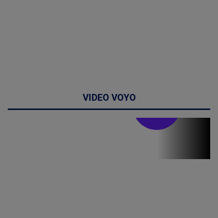
VIDEO VOYO
Stirile PRO TV
Stirile PRO
TV # 19.00 -