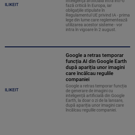
Inteligenţa artificială intră într-o
ILIKEIT
fază critică în Europa, iar
obligaţiile stipulate în
Regulamentul UE privind IA - prima
lege din lume care reglementează
utilizarea acestor sisteme - vor
intra în vigoare în 2 august.
Google a retras temporar
funcția AI din Google Earth
după apariția unor imagini
care încălcau regulile
companiei
Google a retras temporar funcția
ILIKEIT
de generare de imagini cu
inteligență artificială din Google
Earth, la doar o zi de la lansare,
după apariția unor imagini care
încălcau regulile companiei.