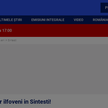
P
LTIMELE ȘTIRI
EMISIUNI INTEGRALE
VIDEO
ROMÂNIA,
a 17:00
oveni in Sintesti!
r ilfoveni in Sintesti!