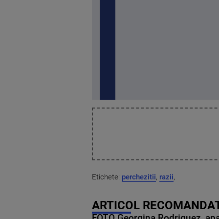
Etichete:
perchezitii
,
razii
,
ARTICOL RECOMANDAT
FOTO Georgina Rodriguez, apariț