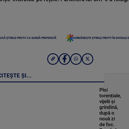
UGĂ ȘTIRILE PROTV CA SURSĂ PREFERATĂ
URMĂREȘTE ȘTIRILE PROTV ÎN GOOGLE 
CITEȘTE ȘI...
Ploi
torențiale,
vijelii și
grindină,
după o
nouă zi
de foc.