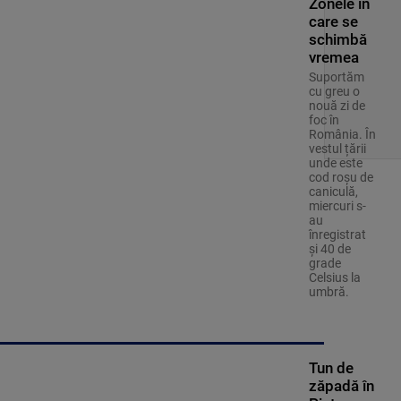
Zonele în
care se
schimbă
vremea
Suportăm
cu greu o
nouă zi de
foc în
România. În
vestul țării
unde este
cod roșu de
caniculă,
miercuri s-
au
înregistrat
și 40 de
grade
Celsius la
umbră.
Tun de
zăpadă în