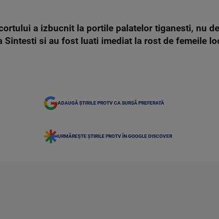
rtului a izbucnit la portile palatelor tiganesti, nu d
 Sintesti si au fost luati imediat la rost de femeile lo
ADAUGĂ ȘTIRILE PROTV CA SURSĂ PREFERATĂ
URMĂREȘTE ȘTIRILE PROTV ÎN GOOGLE DISCOVER