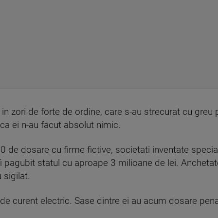
 in zori de forte de ordine, care s-au strecurat cu greu 
r ca ei n-au facut absolut nimic.
 20 de dosare cu firme fictive, societati inventate speci
 fi pagubit statul cu aproape 3 milioane de lei. Anchetat
 sigilat.
ii de curent electric. Sase dintre ei au acum dosare pena