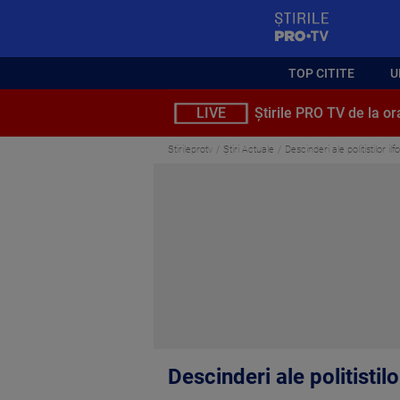
StirilePROTV
TOP CITITE
U
LIVE
Știrile PRO TV de la or
Stirileprotv
Știri Actuale
Descinderi ale politistilor ilf
Descinderi ale politistilo