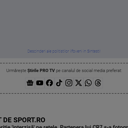
Descinderi ale politistilor ilfoveni in Sintesti!
Urmărește
Știrile PRO TV
pe canalul de social media preferat:
 DE SPORT.RO
ie 'interzisă' pe rețele. Partenera lui CR7 s-a fotog