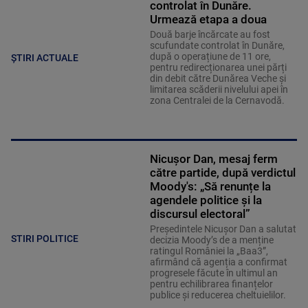
controlat în Dunăre.
Urmează etapa a doua
Două barje încărcate au fost
scufundate controlat în Dunăre,
după o operațiune de 11 ore,
ȘTIRI ACTUALE
pentru redirecționarea unei părți
din debit către Dunărea Veche și
limitarea scăderii nivelului apei în
zona Centralei de la Cernavodă.
Nicușor Dan, mesaj ferm
către partide, după verdictul
Moody's: „Să renunțe la
agendele politice şi la
discursul electoral”
Președintele Nicușor Dan a salutat
STIRI POLITICE
decizia Moody’s de a menține
ratingul României la „Baa3”,
afirmând că agenția a confirmat
progresele făcute în ultimul an
pentru echilibrarea finanțelor
publice și reducerea cheltuielilor.