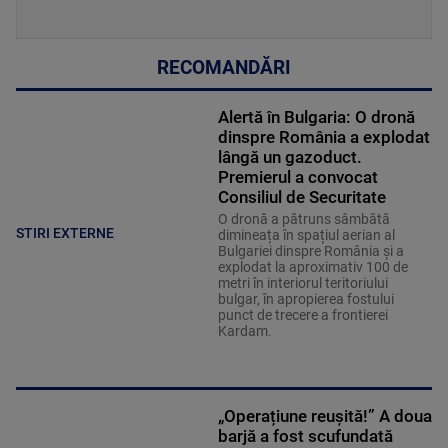
RECOMANDĂRI
Alertă în Bulgaria: O dronă
dinspre România a explodat
lângă un gazoduct.
Premierul a convocat
Consiliul de Securitate
O dronă a pătruns sâmbătă
STIRI EXTERNE
dimineața în spațiul aerian al
Bulgariei dinspre România și a
explodat la aproximativ 100 de
metri în interiorul teritoriului
bulgar, în apropierea fostului
punct de trecere a frontierei
Kardam.
„Operațiune reușită!” A doua
barjă a fost scufundată