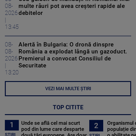
08-
multe râuri pot avea creșteri rapide ale
2026
debitelor
|
13:45
08-
Alertă în Bulgaria: O dronă dinspre
08-
România a explodat lângă un gazoduct.
2026
Premierul a convocat Consiliul de
|
Securitate
13:20
VEZI MAI MULTE ȘTIRI
TOP CITITE
Unde se află cel mai scurt
Organismul 
1
2
pod din lume care desparte
populație di
STIRI
două țări europene. Are doar
o abilitate p
STIRI