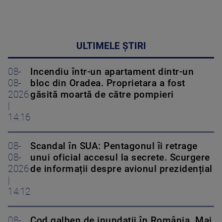
ULTIMELE ȘTIRI
08-
Incendiu într-un apartament dintr-un
08-
bloc din Oradea. Proprietara a fost
2026
găsită moartă de către pompieri
|
14:16
08-
Scandal în SUA: Pentagonul îi retrage
08-
unui oficial accesul la secrete. Scurgere
2026
de informații despre avionul prezidențial
|
14:12
08-
Cod galben de inundații în România. Mai