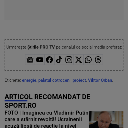
Urmărește
Știrile PRO TV
pe canalul de social media preferat:
Etichete:
energie
,
palatul cotroceni
,
proiect
,
Viktor Orban
,
ARTICOL RECOMANDAT DE
SPORT.RO
FOTO | Imaginea cu Vladimir Putin
care a stârnit revoltă! Ucrainenii
acuză lipsă de reacție la nivel