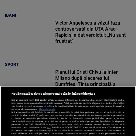
IBANI
Victor Angelescu a văzut faza
controversată din UTA Arad -
Rapid și a dat verdictul: „Nu sunt
frustrat”
SPORT
Planul lui Cristi Chivu la Inter
Milano după plecarea lui
Dumfries. Ținta principală a
românului
Nouă ne pasă ca datele tale personale să rămână confidențiale
Noi și partenerii noștri
201
stocăm și/sau accesăm informații pe dispozitivul dvs., precum identificatorii cookie
unici pentru prelucrarea datelor cu caracter personal. Puteți accepta sau gestiona alegerile dvs. făcând clic mai jos
sau în orice moment, pe pagina cu politica de confidențialitate. Aceste alegeri vor fi raportate partenerilor noștri și
nu vă vor afecta navigarea.
Mai multe detalii
Noi si partenerii nostri (retelele de socializare si agentiile de publicitate partenere, precum si furnizorii nostri de
SPORT
servicii de date analitice) prelucram date pentru a permite website-ului sa functioneze, pentru a personaliza
continutul si anunturile publicitare afisate in functie de interesele si/sau profilul dvs., pentru a va oferi
functionalitati aferente retelelor de socializare si pentru a analiza traficul pe website. Beneficiati de drepturile
prevazute de art. 15-22 din GDPR in legatura cu prelucrarea datelor cu caracter personal. Aceste drepturi pot fi
exercitate prin modalitatea indicata
aici
. Prin click pe “ACCEPT TOATE”, acceptati folosirea tuturor Tehnologiilor de
tip Cookie, care implica inclusiv acceptul dvs. cu privire la stocarea/accesarea informatiilor de catre Vendor-ii cu
care colaboram. Prin click pe “VREAU SA MODIFIC SETARILE INDIVIDUAL” puteti schimba preferintele in mod