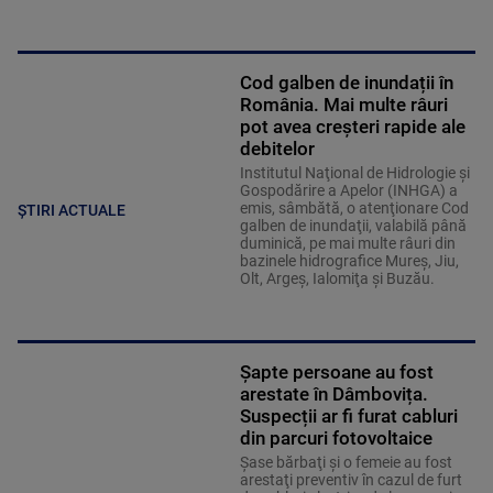
Cod galben de inundații în
România. Mai multe râuri
pot avea creșteri rapide ale
debitelor
Institutul Naţional de Hidrologie şi
Gospodărire a Apelor (INHGA) a
emis, sâmbătă, o atenţionare Cod
ȘTIRI ACTUALE
galben de inundaţii, valabilă până
duminică, pe mai multe râuri din
bazinele hidrografice Mureş, Jiu,
Olt, Argeş, Ialomiţa şi Buzău.
Șapte persoane au fost
arestate în Dâmbovița.
Suspecții ar fi furat cabluri
din parcuri fotovoltaice
Şase bărbaţi şi o femeie au fost
arestaţi preventiv în cazul de furt