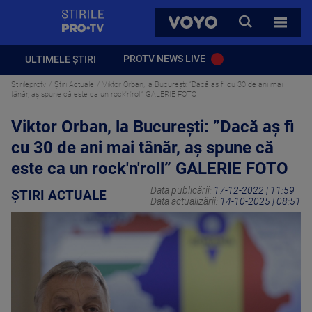
StirilePROTV
CAUTA
VOYO
TOATE 
PROTV NEWS LIVE
ULTIMELE ȘTIRI
Stirileprotv
Știri Actuale
Viktor Orban, la București: ”Dacă aş fi cu 30 de ani mai
tânăr, aş spune că este ca un rock'n'roll” GALERIE FOTO
Viktor Orban, la București: ”Dacă aş fi
cu 30 de ani mai tânăr, aş spune că
este ca un rock'n'roll” GALERIE FOTO
Data publicării:
17-12-2022 | 11:59
ȘTIRI ACTUALE
Data actualizării:
14-10-2025 | 08:51