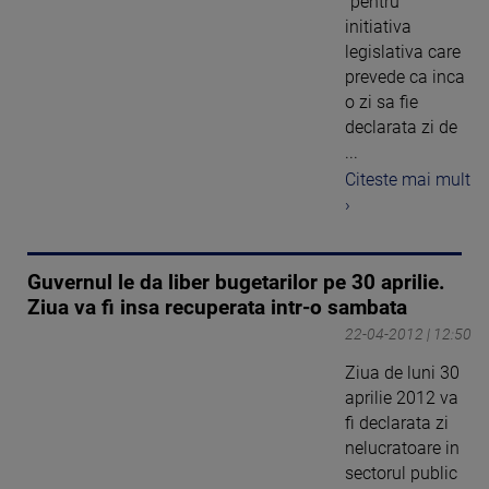
"pentru"
initiativa
legislativa care
prevede ca inca
o zi sa fie
declarata zi de
...
Citeste mai mult
›
Guvernul le da liber bugetarilor pe 30 aprilie.
Ziua va fi insa recuperata intr-o sambata
22-04-2012 | 12:50
Ziua de luni 30
aprilie 2012 va
fi declarata zi
nelucratoare in
sectorul public