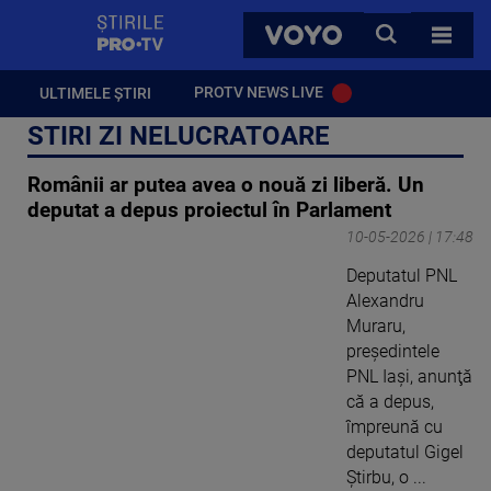
StirilePROTV
CAUTA
VOYO
TOATE 
PROTV NEWS LIVE
ULTIMELE ȘTIRI
STIRI ZI NELUCRATOARE
Românii ar putea avea o nouă zi liberă. Un
deputat a depus proiectul în Parlament
10-05-2026 | 17:48
Deputatul PNL
Alexandru
Muraru,
preşedintele
PNL Iaşi, anunţă
că a depus,
împreună cu
deputatul Gigel
Ştirbu, o ...