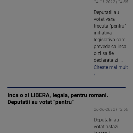
14-11-2012 | 14:35
Deputatii au
votat vara
trecuta "pentru"
initiativa
legislativa care
prevede ca inca
o zi sa fie
declarata zi ...
Citeste mai mult
›
Inca o zi LIBERA, legala, pentru romani.
Deputatii au votat "pentru"
26-06-2012 | 12:56
Deputatii au
votat astazi