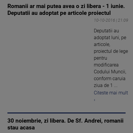
Romanii ar mai putea avea o zi libera - 1 iunie.
Deputatii au adoptat pe articole proiectul
10-10-2016 | 21:09
Deputatii au
adoptat luni, pe
articole,
proiectul de lege
pentru
modificarea
Codului Muncii,
conform caruia
ziua de 1 ...
Citeste mai mult
›
30 noiembrie, zi libera. De Sf. Andrei, romanii
stau acasa