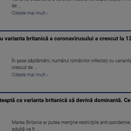
de ...
Citeste mai mult ›
u varianta britanică a coronavirusului a crescut la 1
În șase săptămâni, numărul românilor infectați cu varianta
crescut de ...
Citeste mai mult ›
șteaptă ca varianta britanică să devină dominantă. C
Marea Britanie ar putea menţine restricţiile anti-pandemie
adultă va fi ...