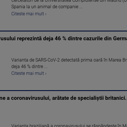
Cercetători de la Universitatea Complutense din Madrid (
Spania la un animal de companie ...
Citeste mai mult ›
rusului reprezintă deja 46 % dintre cazurile din Germ
Varianta de SARS-CoV-2 detectată prima oară în Marea Brit
deja 46 % dintre ...
Citeste mai mult ›
e a coronavirusului, arătate de specialiștii britanici.
Varianta braziliană a coronavirusului se răspândește în Mar