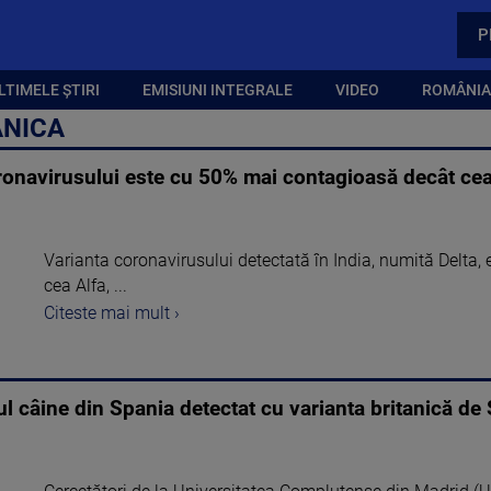
P
LTIMELE ȘTIRI
EMISIUNI INTEGRALE
VIDEO
ROMÂNIA,
ANICA
oronavirusului este cu 50% mai contagioasă decât cea
Varianta coronavirusului detectată în India, numită Delta
cea Alfa, ...
Citeste mai mult ›
l câine din Spania detectat cu varianta britanică de