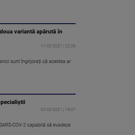
A doua variantă apărută în
11-02-2021 | 22:26
anici sunt îngrijorați că acestea ar
ecialiștii
02-02-2021 | 19:07
lui SARS-COV-2 capabilă să evadeze