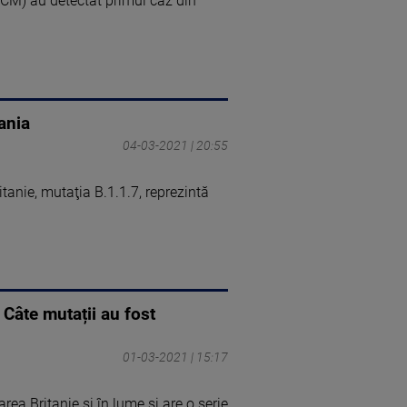
UCM) au detectat primul caz din
ania
04-03-2021 | 20:55
anie, mutaţia B.1.1.7, reprezintă
 Câte mutații au fost
01-03-2021 | 15:17
ea Britanie și în lume și are o serie