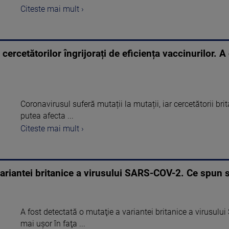
Citeste mai mult ›
 cercetătorilor îngrijorați de eficiența vaccinurilor. 
Coronavirusul suferă mutații la mutații, iar cercetătorii brit
putea afecta ...
Citeste mai mult ›
variantei britanice a virusului SARS-COV-2. Ce spun sp
A fost detectată o mutaţie a variantei britanice a virusu
mai uşor în faţa ...