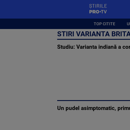
StirilePROTV
TOP CITITE
U
STIRI VARIANTA BRIT
Studiu: Varianta indiană a c
Un pudel asimptomatic, primu