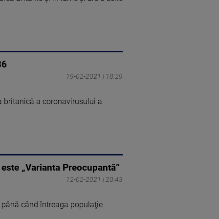
36
19-02-2021 | 18:29
 britanică a coronavirusului a
e este „Varianta Preocupantă”
12-02-2021 | 20:43
, până când întreaga populaţie