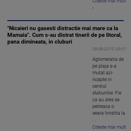
Citeste mai mult
›
"Nicaieri nu gasesti distractie mai mare ca la
Mamaia". Cum s-au distrat tinerii de pe litoral,
pana dimineata, in cluburi
09-08-2015 | 09:01
Aglomeratia de
pe plaja s-a
mutat azi-
noapte in
centrul
statiunilor. Fie
ca au ales sa
petreaca o
seara linistita la
...
Citeste mai mult