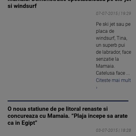
si windsurf
07-07-2015 | 19:29
Pe ski jet sau pe
placa de
windsurf, Tina,
un superb pui
de labrador, face
senzatie la
Mamaia.
Catelusa face ...
Citeste mai mult
›
O noua statiune de pe litoral renaste si
concureaza cu Mamaia. “Plaja incepe sa arate
ca in Egipt”
03-07-2015 | 18:28