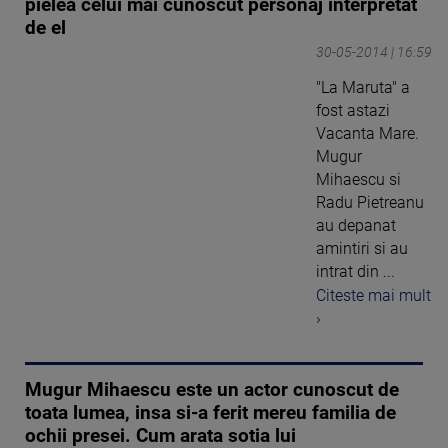
pielea celui mai cunoscut personaj interpretat
de el
30-05-2014 | 16:59
"La Maruta" a
fost astazi
Vacanta Mare.
Mugur
Mihaescu si
Radu Pietreanu
au depanat
amintiri si au
intrat din ...
Citeste mai mult
›
Mugur Mihaescu este un actor cunoscut de
toata lumea, insa si-a ferit mereu familia de
ochii presei. Cum arata sotia lui