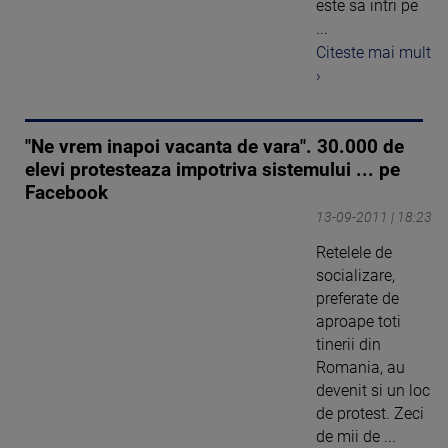
este sa intri pe
...
Citeste mai mult
›
"Ne vrem inapoi vacanta de vara". 30.000 de
elevi protesteaza impotriva sistemului ... pe
Facebook
13-09-2011 | 18:23
Retelele de
socializare,
preferate de
aproape toti
tinerii din
Romania, au
devenit si un loc
de protest. Zeci
de mii de ...