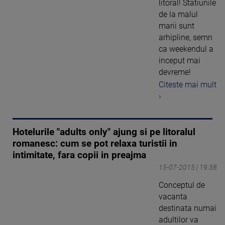
litoral! Statiunile
de la malul
marii sunt
arhipline, semn
ca weekendul a
inceput mai
devreme!
Citeste mai mult
›
Hotelurile "adults only" ajung si pe litoralul
romanesc: cum se pot relaxa turistii in
intimitate, fara copii in preajma
15-07-2015 | 19:38
Conceptul de
vacanta
destinata numai
adultilor va