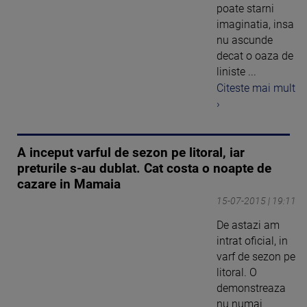
poate starni
imaginatia, insa
nu ascunde
decat o oaza de
liniste ...
Citeste mai mult
›
A inceput varful de sezon pe litoral, iar
preturile s-au dublat. Cat costa o noapte de
cazare in Mamaia
15-07-2015 | 19:11
De astazi am
intrat oficial, in
varf de sezon pe
litoral. O
demonstreaza
nu numai