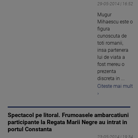
29-05-2014 | 16:52
Mugur
Mihaescu este o
figura
cunoscuta de
toti romanii,
insa partenera
lui de viata a
fost mereu o
prezenta
discreta in ...
Citeste mai mult
›
Spectacol pe litoral. Frumoasele ambarcatiuni
participante la Regata Marii Negre au intrat in
portul Constanta
23-05-2014 | 19:34