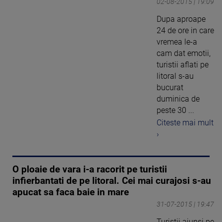
02-08-2015 | 19:09
Dupa aproape
24 de ore in care
vremea le-a
cam dat emotii,
turistii aflati pe
litoral s-au
bucurat
duminica de
peste 30 ...
Citeste mai mult
›
O ploaie de vara i-a racorit pe turistii
infierbantati de pe litoral. Cei mai curajosi s-au
apucat sa faca baie in mare
31-07-2015 | 19:47
Turistii ajunsi pe