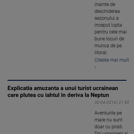
inainte de
deschiderea
sezonului a
inceput lupta
pentru cele mai
bune locuri de
munca de pe
litoral.
Citeste mai mult
›
Explicatia amuzanta a unui turist ucrainean
care plutea cu iahtul in deriva la Neptun
30-04-2014 | 21:30
Aventurile pe
mare nu sunt
doar cu pirati.
Doi ucrainieni si