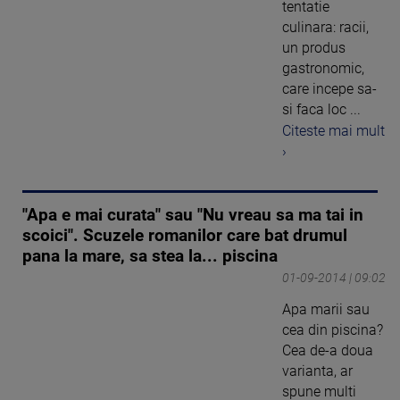
tentatie
culinara: racii,
un produs
gastronomic,
care incepe sa-
si faca loc ...
Citeste mai mult
›
"Apa e mai curata" sau "Nu vreau sa ma tai in
scoici". Scuzele romanilor care bat drumul
pana la mare, sa stea la... piscina
01-09-2014 | 09:02
Apa marii sau
cea din piscina?
Cea de-a doua
varianta, ar
spune multi