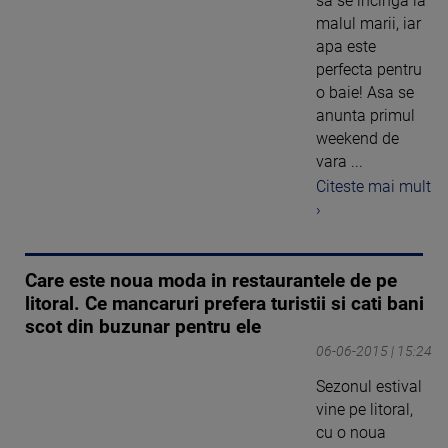
sa se incinga la
malul marii, iar
apa este
perfecta pentru
o baie! Asa se
anunta primul
weekend de
vara ...
Citeste mai mult
›
Care este noua moda in restaurantele de pe
litoral. Ce mancaruri prefera turistii si cati bani
scot din buzunar pentru ele
06-06-2015 | 15:24
Sezonul estival
vine pe litoral,
cu o noua