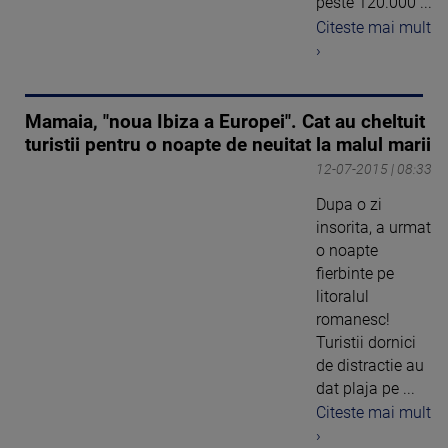
peste 120.000 ...
Citeste mai mult
›
Mamaia, "noua Ibiza a Europei". Cat au cheltuit
turistii pentru o noapte de neuitat la malul marii
12-07-2015 | 08:33
Dupa o zi
insorita, a urmat
o noapte
fierbinte pe
litoralul
romanesc!
Turistii dornici
de distractie au
dat plaja pe ...
Citeste mai mult
›