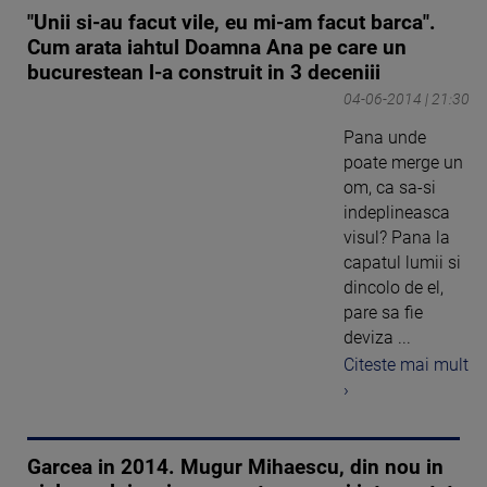
"Unii si-au facut vile, eu mi-am facut barca".
Cum arata iahtul Doamna Ana pe care un
bucurestean l-a construit in 3 deceniii
04-06-2014 | 21:30
Pana unde
poate merge un
om, ca sa-si
indeplineasca
visul? Pana la
capatul lumii si
dincolo de el,
pare sa fie
deviza ...
Citeste mai mult
›
Garcea in 2014. Mugur Mihaescu, din nou in