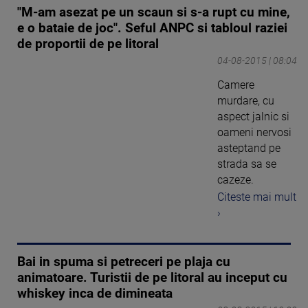
"M-am asezat pe un scaun si s-a rupt cu mine,
e o bataie de joc". Seful ANPC si tabloul raziei
de proportii de pe litoral
04-08-2015 | 08:04
Camere
murdare, cu
aspect jalnic si
oameni nervosi
asteptand pe
strada sa se
cazeze.
Citeste mai mult
›
Bai in spuma si petreceri pe plaja cu
animatoare. Turistii de pe litoral au inceput cu
whiskey inca de dimineata