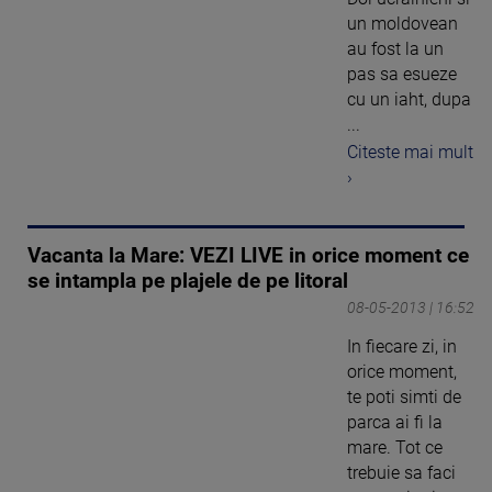
un moldovean
au fost la un
pas sa esueze
cu un iaht, dupa
...
Citeste mai mult
›
Vacanta la Mare: VEZI LIVE in orice moment ce
se intampla pe plajele de pe litoral
08-05-2013 | 16:52
In fiecare zi, in
orice moment,
te poti simti de
parca ai fi la
mare. Tot ce
trebuie sa faci