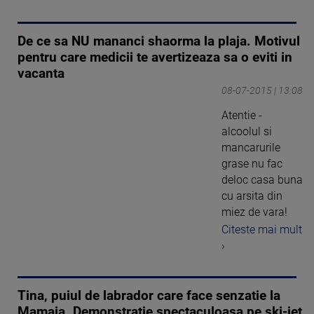
De ce sa NU mananci shaorma la plaja. Motivul
pentru care medicii te avertizeaza sa o eviti in
vacanta
08-07-2015 | 13:08
Atentie -
alcoolul si
mancarurile
grase nu fac
deloc casa buna
cu arsita din
miez de vara!
Citeste mai mult
›
Tina, puiul de labrador care face senzatie la
Mamaia. Demonstratie spectaculoasa pe ski-jet