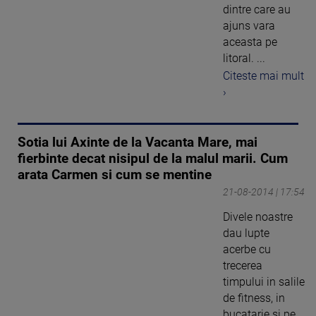
dintre care au
ajuns vara
aceasta pe
litoral. ...
Citeste mai mult
›
Sotia lui Axinte de la Vacanta Mare, mai
fierbinte decat nisipul de la malul marii. Cum
arata Carmen si cum se mentine
21-08-2014 | 17:54
Divele noastre
dau lupte
acerbe cu
trecerea
timpului in salile
de fitness, in
bucatarie si pe