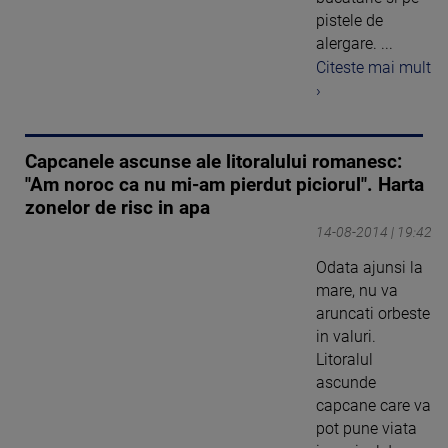
pistele de
alergare. ...
Citeste mai mult
›
Capcanele ascunse ale litoralului romanesc:
"Am noroc ca nu mi-am pierdut piciorul". Harta
zonelor de risc in apa
14-08-2014 | 19:42
Odata ajunsi la
mare, nu va
aruncati orbeste
in valuri.
Litoralul
ascunde
capcane care va
pot pune viata