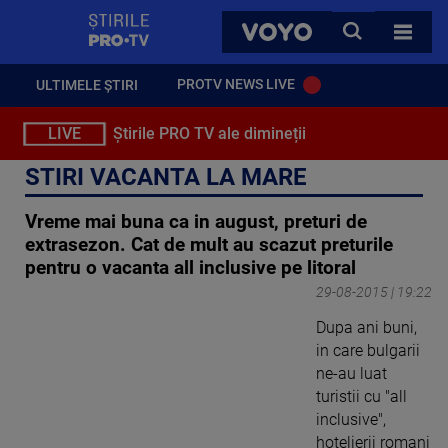
StirilePROTV
CAUTA
VOYO
TOATE 
PROTV NEWS LIVE
ULTIMELE ȘTIRI
LIVE
Știrile PRO TV ale dimineții
STIRI VACANTA LA MARE
Vreme mai buna ca in august, preturi de
extrasezon. Cat de mult au scazut preturile
pentru o vacanta all inclusive pe litoral
29-08-2015 | 19:22
Dupa ani buni,
in care bulgarii
ne-au luat
turistii cu "all
inclusive",
hotelierii romani