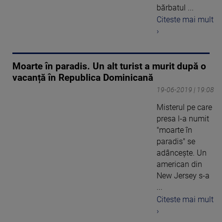
bărbatul ...
Citeste mai mult
›
Moarte în paradis. Un alt turist a murit după o
vacanță în Republica Dominicană
19-06-2019 | 19:08
Misterul pe care
presa l-a numit
"moarte în
paradis" se
adâncește. Un
american din
New Jersey s-a
...
Citeste mai mult
›