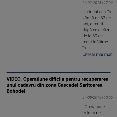
24-02-2018 | 17:06
Un turist ceh, în
vârstă de 32 de
ani, a murit
după ce a căzut
de la 30 de
metri înălțime,
în ...
Citeste mai mult
›
VIDEO. Operatiune dificila pentru recuperarea
unui cadavru din zona Cascadei Saritoarea
Bohodei
24-09-2013 | 10:06
Operatiune
extrem de