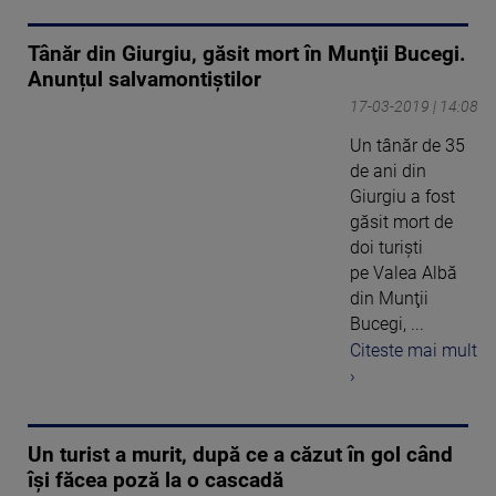
Tânăr din Giurgiu, găsit mort în Munţii Bucegi.
Anunțul salvamontiștilor
17-03-2019 | 14:08
Un tânăr de 35
de ani din
Giurgiu a fost
găsit mort de
doi turiști
pe Valea Albă
din Munţii
Bucegi, ...
Citeste mai mult
›
Un turist a murit, după ce a căzut în gol când
își făcea poză la o cascadă