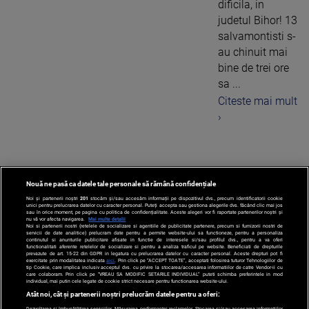
dificila, in
judetul Bihor! 13
salvamontisti s-
au chinuit mai
bine de trei ore
sa ...
Citeste mai mult
›
Nouă ne pasă ca datele tale personale să rămână confidențiale
1
Noi și partenerii noștri
201
stocăm și/sau accesăm informații pe dispozitivul dvs., precum identificatorii cookie
unici pentru prelucrarea datelor cu caracter personal. Puteți accepta sau gestiona alegerile dvs. făcând clic mai jos
sau în orice moment, pe pagina cu politica de confidențialitate. Aceste alegeri vor fi raportate partenerilor noștri și
nu vă vor afecta navigarea.
Mai multe detalii
Noi si partenerii nostri (retelele de socializare si agentiile de publicitate partenere, precum si furnizorii nostri de
servicii de date analitice) prelucram date pentru a permite website-ului sa functioneze, pentru a personaliza
continutul si anunturile publicitare afisate in functie de interesele si/sau profilul dvs., pentru a va oferi
functionalitati aferente retelelor de socializare si pentru a analiza traficul pe website. Beneficiati de drepturile
prevazute de art. 15-22 din GDPR in legatura cu prelucrarea datelor cu caracter personal. Aceste drepturi pot fi
exercitate prin modalitatea indicata
aici
. Prin click pe “ACCEPT TOATE”, acceptati folosirea tuturor Tehnologiilor de
tip Cookie, care implica inclusiv acceptul dvs. cu privire la stocarea/accesarea informatiilor de catre Vendor-ii cu
care colaboram. Prin click pe “VREAU SA MODIFIC SETARILE INDIVIDUAL” puteti schimba preferintele in mod
individual, mai putin cele legate de cookie strict necesare pentru functionarea website-ului.
Atât noi, cât și partenerii noștri prelucrăm datele pentru a oferi:
Dezvoltarea și îmbunătățirea serviciilor. Măsurarea performanței reclamelor. Stocarea și/sau accesarea informațiilor