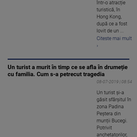
într-o atracție
turistică, în
Hong Kong,
după ce a fost
lovit de un ...
Citeste mai mult
›
Un turist a murit în timp ce se afla în drumeție
cu familia. Cum s-a petrecut tragedia
08-07-2019 | 08:54
Un turist și-a
găsit sfârșitul în
zona Padina
Peștera din
munții Bucegi.
Potrivit
anchetatorilor,