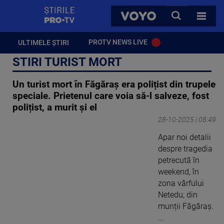
StirilePROTV
CAUTA
VOYO
TOATE 
PROTV NEWS LIVE
ULTIMELE ȘTIRI
STIRI TURIST MORT
Un turist mort în Făgăraș era polițist din trupele
speciale. Prietenul care voia să-l salveze, fost
polițist, a murit și el
28-10-2025 | 08:49
Apar noi detalii
despre tragedia
petrecută în
weekend, în
zona vârfului
Netedu, din
munții Făgăraș.
...