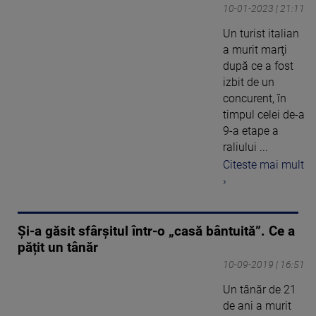
10-01-2023 | 21:11
Un turist italian
a murit marţi
după ce a fost
izbit de un
concurent, în
timpul celei de-a
9-a etape a
raliului ...
Citeste mai mult
›
Și-a găsit sfârșitul într-o „casă bântuită”. Ce a
pățit un tânăr
10-09-2019 | 16:51
Un tânăr de 21
de ani a murit