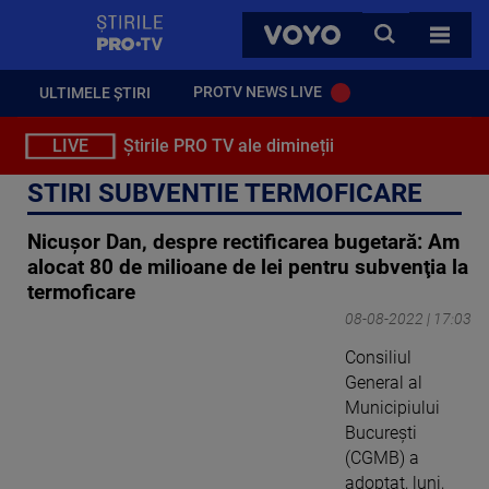
StirilePROTV
CAUTA
VOYO
TOATE 
PROTV NEWS LIVE
ULTIMELE ȘTIRI
LIVE
Știrile PRO TV ale dimineții
STIRI SUBVENTIE TERMOFICARE
Nicuşor Dan, despre rectificarea bugetară: Am
alocat 80 de milioane de lei pentru subvenţia la
termoficare
08-08-2022 | 17:03
Consiliul
General al
Municipiului
Bucureşti
(CGMB) a
adoptat, luni,