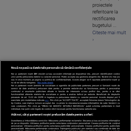
proiectele
referitoare la
rectificarea
bugetului ...
Citeste mai mult
›
Nouă ne pasă ca datele tale personale să rămână confidențiale
1
Noi și partenerii noștri
201
stocăm și/sau accesăm informații pe dispozitivul dvs., precum identificatorii cookie
unici pentru prelucrarea datelor cu caracter personal. Puteți accepta sau gestiona alegerile dvs. făcând clic mai jos
sau în orice moment, pe pagina cu politica de confidențialitate. Aceste alegeri vor fi raportate partenerilor noștri și
nu vă vor afecta navigarea.
Mai multe detalii
Noi si partenerii nostri (retelele de socializare si agentiile de publicitate partenere, precum si furnizorii nostri de
servicii de date analitice) prelucram date pentru a permite website-ului sa functioneze, pentru a personaliza
continutul si anunturile publicitare afisate in functie de interesele si/sau profilul dvs., pentru a va oferi
functionalitati aferente retelelor de socializare si pentru a analiza traficul pe website. Beneficiati de drepturile
prevazute de art. 15-22 din GDPR in legatura cu prelucrarea datelor cu caracter personal. Aceste drepturi pot fi
exercitate prin modalitatea indicata
aici
. Prin click pe “ACCEPT TOATE”, acceptati folosirea tuturor Tehnologiilor de
tip Cookie, care implica inclusiv acceptul dvs. cu privire la stocarea/accesarea informatiilor de catre Vendor-ii cu
care colaboram. Prin click pe “VREAU SA MODIFIC SETARILE INDIVIDUAL” puteti schimba preferintele in mod
individual, mai putin cele legate de cookie strict necesare pentru functionarea website-ului.
Atât noi, cât și partenerii noștri prelucrăm datele pentru a oferi:
Dezvoltarea și îmbunătățirea serviciilor. Măsurarea performanței reclamelor. Stocarea și/sau accesarea informațiilor
de pe un dispozitiv. Utilizarea profilurilor pentru selectarea conținutului personalizat. Crearea profilurilor de conținut
personalizat. Utilizarea profilurilor pentru selectarea publicității personalizate. Crearea profilurilor pentru publicitate
personalizată. Măsurarea performanței conținutului. Înțelegerea publicului prin statistici sau combinații de date din