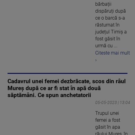
bărbații
dispăruți după
ce o barcă s-a
răsturnat în
județul Timiș a
fost găsit în
urmă cu ...
Citeste mai mult
›
Cadavrul unei femei dezbrăcate, scos din râul
Mureș după ce ar fi stat în apă două
săptămâni. Ce spun anchetatorii
05-05-2023 | 13:04
Trupul unei
femei a fost
găsit în apa
râului Mureș, în