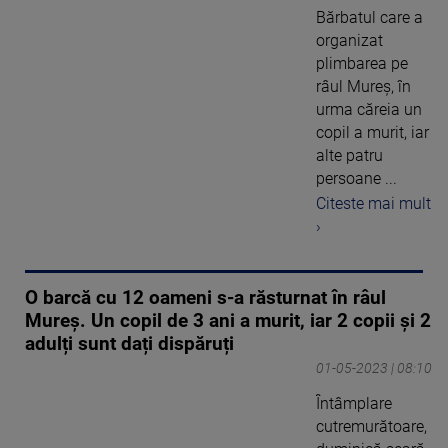
Bărbatul care a
organizat
plimbarea pe
râul Mureș, în
urma căreia un
copil a murit, iar
alte patru
persoane ...
Citeste mai mult
›
O barcă cu 12 oameni s-a răsturnat în râul
Mureș. Un copil de 3 ani a murit, iar 2 copii și 2
adulți sunt dați dispăruți
01-05-2023 | 08:10
Întâmplare
cutremurătoare,