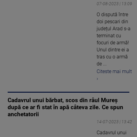
07-08-2023 | 13:09
O dispută între
doi pescari din
județul Arad s-a
terminat cu
focuri de armă!
Unul dintre ei a
tras cu o armă
de ...
Citeste mai mult
›
Cadavrul unui bărbat, scos din râul Mureș
după ce ar fi stat în apă câteva zile. Ce spun
anchetatorii
14-07-2023 | 13:42
Cadavrul unui