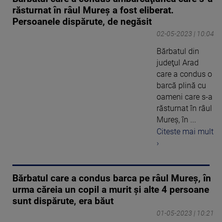
răsturnat în râul Mureş a fost eliberat.
Persoanele dispărute, de negăsit
02-05-2023 | 10:04
Bărbatul din
judeţul Arad
care a condus o
barcă plină cu
oameni care s-a
răsturnat în râul
Mureş, în ...
Citeste mai mult
›
Bărbatul care a condus barca pe râul Mureş, în
urma căreia un copil a murit şi alte 4 persoane
sunt dispărute, era băut
01-05-2023 | 10:21