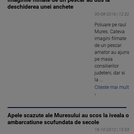
Imaginile filmate de un pescar au dus la
deschiderea unei anchete
30-08-2016 | 12:32
Poluare pe raul
Mures. Cateva
imagini filmate
de un pescar
amator au ajuns
pe masa
consilierilor
judeteni, dar si
la ...
Citeste mai mult
›
Apele scazute ale Muresului au scos la iveala o
ambarcatiune scufundata de secole
16-10-2012 | 15:53