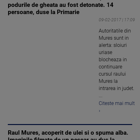
podurile de gheata au fost detonate. 14
persoane, duse la Primarie
09-02-2017 | 17:09
Autoritatile din
Mures sunt in
alerta: sloiuri
uriase
blocheaza in
continuare
cursul raului
Mures la
intrarea in judet.
...
Citeste mai mult
›
Raul Mures, acoperit de ulei si o spuma alba.