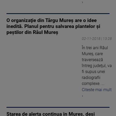
›
O organizaţie din Târgu Mureş are o idee
inedită. Planul pentru salvarea plantelor şi
peştilor din Râul Mureş
02-11-2018 | 13:28
În trei ani Râul
Mureş, care
traversează
întreg judeţul, va
fi supus unei
radiografii
complexe. ...
Citeste mai mult
›
Starea de alerta continua in Mures, desi