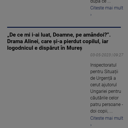
după ce ...
Citeste mai mult
›
„De ce mi i-ai luat, Doamne, pe amândoi?”.
Drama Alinei, care și-a pierdut copilul, iar
logodnicul e dispărut în Mureș
03-05-2023 | 09:27
Inspectoratul
pentru Situații
de Urgență a
cerut ajutorul
Ungariei pentru
căutările celor
patru persoane -
doi copii, ...
Citeste mai mult
›