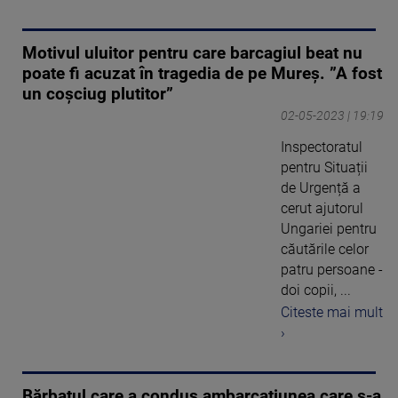
Motivul uluitor pentru care barcagiul beat nu
poate fi acuzat în tragedia de pe Mureș. ”A fost
un coșciug plutitor”
02-05-2023 | 19:19
Inspectoratul
pentru Situații
de Urgență a
cerut ajutorul
Ungariei pentru
căutările celor
patru persoane -
doi copii, ...
Citeste mai mult
›
Bărbatul care a condus ambarcaţiunea care s-a