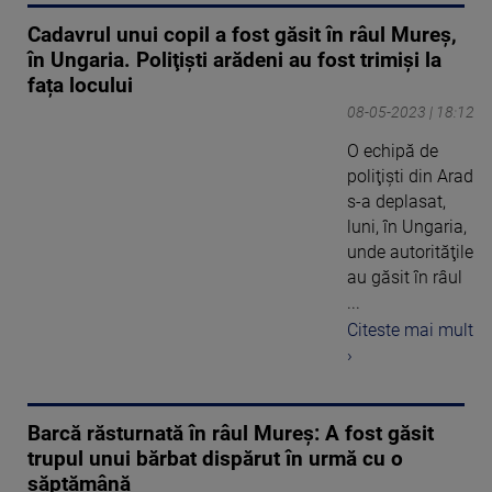
Cadavrul unui copil a fost găsit în râul Mureș,
în Ungaria. Poliţişti arădeni au fost trimişi la
fața locului
08-05-2023 | 18:12
O echipă de
poliţişti din Arad
s-a deplasat,
luni, în Ungaria,
unde autorităţile
au găsit în râul
...
Citeste mai mult
›
Barcă răsturnată în râul Mureş: A fost găsit
trupul unui bărbat dispărut în urmă cu o
săptămână