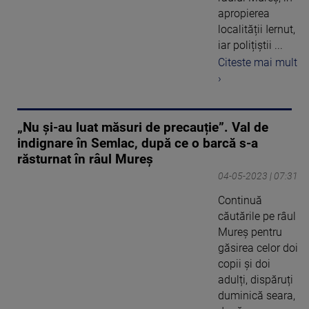
apropierea
localității Iernut,
iar polițiștii ...
Citeste mai mult
›
„Nu și-au luat măsuri de precauție”. Val de
indignare în Semlac, după ce o barcă s-a
răsturnat în râul Mureș
04-05-2023 | 07:31
Continuă
căutările pe râul
Mureș pentru
găsirea celor doi
copii și doi
adulți, dispăruți
duminică seara,