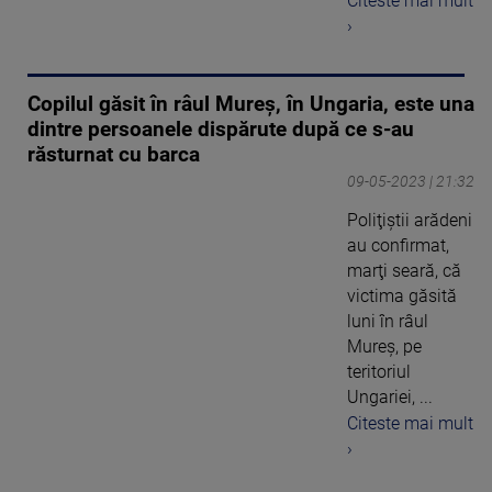
Citeste mai mult
›
Copilul găsit în râul Mureş, în Ungaria, este una
dintre persoanele dispărute după ce s-au
răsturnat cu barca
09-05-2023 | 21:32
Poliţiştii arădeni
au confirmat,
marţi seară, că
victima găsită
luni în râul
Mureş, pe
teritoriul
Ungariei, ...
Citeste mai mult
›