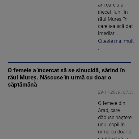
ani care s-a
înecat, luni, în
râul Mureş, în
care s-a scăldat
imediat ...
Citeste mai mult
›
O femeie a încercat să se sinucidă, sărind în
râul Mureș. Născuse în urmă cu doar o
săptămână
29-11-2019 | 07:51
O femeie din
Arad, care
dăduse naştere
unui copil în
urmă cu doar o
săptămână, a