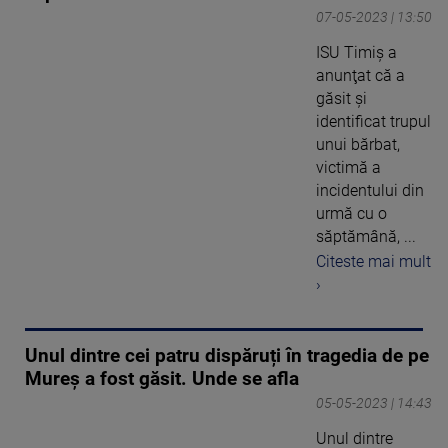
07-05-2023 | 13:50
ISU Timiş a
anunţat că a
găsit şi
identificat trupul
unui bărbat,
victimă a
incidentului din
urmă cu o
săptămână, ...
Citeste mai mult
›
Unul dintre cei patru dispăruți în tragedia de pe
Mureș a fost găsit. Unde se afla
05-05-2023 | 14:43
Unul dintre