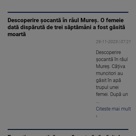
Descoperire șocantă în râul Mureș. O femeie
dată dispărută de trei săptămâni a fost găsită
moartă
29-11-2023 | 07:21
Descoperire
șocantă în râul
Mureș. Câțiva
muncitori au
găsit în apă
trupul unei
femei. După un
...
Citeste mai mult
›