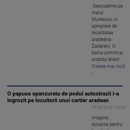
Descoperire pe
malul
Muresului, in
apropiere de
localitatea
aradeana
Zadareni. O
barca primitiva,
scobita direct ...
Citeste mai mult
›
O papusa spanzurata de podul autostrazii i-a
ingrozit pe locuitorii unui cartier aradean
27-02-2012 | 12:03
Imagine
socanta pentru