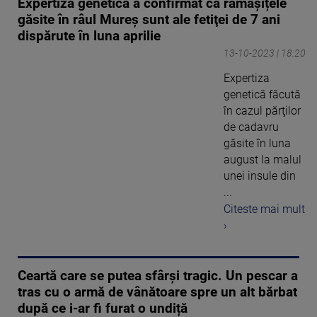
Expertiza genetică a confirmat că rămășițele
găsite în râul Mureş sunt ale fetiţei de 7 ani
dispărute în luna aprilie
13-10-2023 | 18:20
Expertiza
genetică făcută
în cazul părţilor
de cadavru
găsite în luna
august la malul
unei insule din
...
Citeste mai mult
›
Ceartă care se putea sfârși tragic. Un pescar a
tras cu o armă de vânătoare spre un alt bărbat
după ce i-ar fi furat o undiță