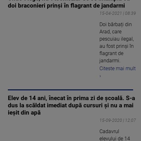
doi braconieri prinși în flagrant de jandarmi
15-04-2021 | 08:39
Doi bărbați din
Arad, care
pescuiau ilegal,
au fost prinși în
flagrant de
jandarmi.
Citeste mai mult
›
Elev de 14 ani, înecat în prima zi de școală. S-a
dus la scăldat imediat după cursuri și nu a mai
ieșit din apă
15-09-2020 | 12:07
Cadavrul
elevului de 14