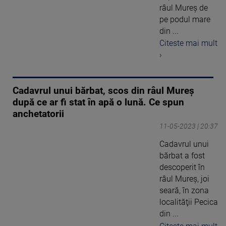
râul Mureş de
pe podul mare
din ...
Citeste mai mult
›
Cadavrul unui bărbat, scos din râul Mureș
după ce ar fi stat în apă o lună. Ce spun
anchetatorii
11-05-2023 | 20:37
Cadavrul unui
bărbat a fost
descoperit în
râul Mureş, joi
seară, în zona
localităţii Pecica
din ...