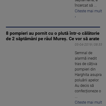
încercat să ...
Citeste mai mult
›
8 pompieri au pornit cu o plută într-o călătorie
de 2 săptămâni pe râul Mureș. Ce vor să arate
05-04-2019 | 08:33
Semnal de
alarmă inedit
tras de câțiva
pompieri din
Harghita asupra
poluării apelor.
Au decis să
confecționeze o
...
Citeste mai mult