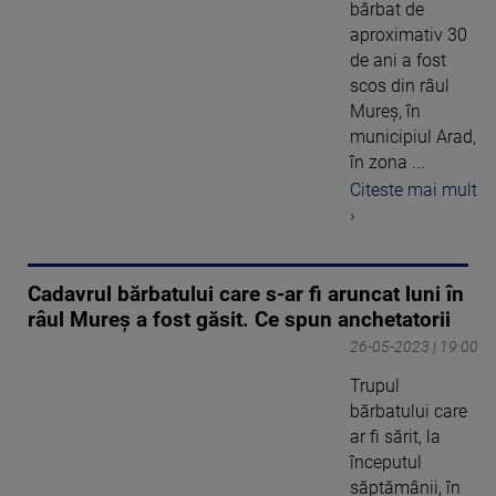
bărbat de
aproximativ 30
de ani a fost
scos din râul
Mureş, în
municipiul Arad,
în zona ...
Citeste mai mult
›
Cadavrul bărbatului care s-ar fi aruncat luni în
râul Mureş a fost găsit. Ce spun anchetatorii
26-05-2023 | 19:00
Trupul
bărbatului care
ar fi sărit, la
începutul
săptămânii, în