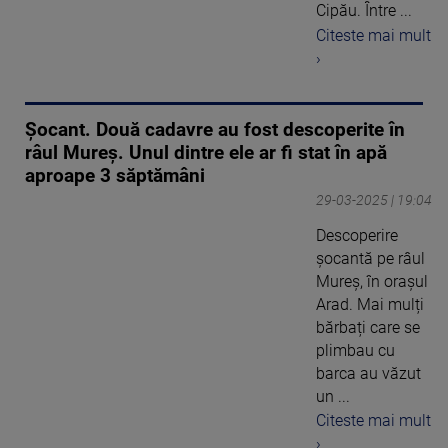
Cipău. Între ...
Citeste mai mult
›
Șocant. Două cadavre au fost descoperite în
râul Mureș. Unul dintre ele ar fi stat în apă
aproape 3 săptămâni
29-03-2025 | 19:04
Descoperire
șocantă pe râul
Mureș, în orașul
Arad. Mai mulți
bărbați care se
plimbau cu
barca au văzut
un ...
Citeste mai mult
›