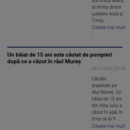
duminică seară,
la limita dintre
județele Arad și
Timiș.
Citeste mai mult
›
Un băiat de 15 ani este căutat de pompieri
după ce a căzut în râul Mureș
28-11-2022 | 07:19
Căutări
disperate pe
râul Mureș. Un
băiat de 15 ani
din Alba Iulia a
căzut în apă, în
timp ce ar fi ...
Citeste mai mult