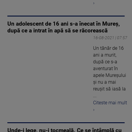
›
Un adolescent de 16 ani s-a înecat în Mureș,
după ce a intrat în apă să se răcorească
16-08-2021 | 07:57
Un tânăr de 16
ani a murit,
după ce s-a
aventurat în
apele Mureșului
și nu a mai
reușit să iasă la
...
Citeste mai mult
›
Unde-i lege, nu-i tocmeală. Ce se întâmplă cu