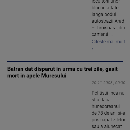
locuitorii unor
blocuri aflate
langa podul
autostrazii Arad
– Timisoara, din
cartierul ...
Citeste mai mult
›
Batran dat disparut in urma cu trei zile, gasit
mort in apele Muresului
20-11-2008 | 00:00
Politistii inca nu
stiu daca
hunedoreanul
de 78 de ani si-a
pus capat zilelor
sau a alunecat