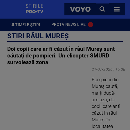
StirilePROTV
CAUTA
VOYO
TOATE 
PROTV NEWS LIVE
ULTIMELE ȘTIRI
STIRI RÂUL MUREȘ
Doi copii care ar fi căzut în râul Mureş sunt
căutaţi de pompieri. Un elicopter SMURD
survolează zona
21-07-2026 | 15:08
Pompierii din
Mureş caută,
marţi după-
amiază, doi
copii care ar fi
căzut în râul
Mureş, în
localitatea