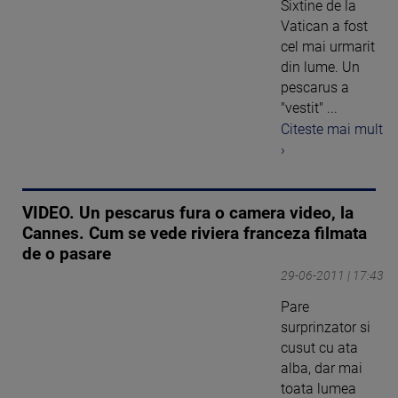
Sixtine de la
Vatican a fost
cel mai urmarit
din lume. Un
pescarus a
"vestit" ...
Citeste mai mult
›
VIDEO. Un pescarus fura o camera video, la
Cannes. Cum se vede riviera franceza filmata
de o pasare
29-06-2011 | 17:43
Pare
surprinzator si
cusut cu ata
alba, dar mai
toata lumea