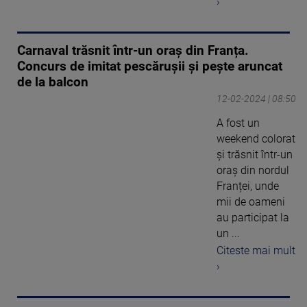
›
Carnaval trăsnit într-un oraș din Franța.
Concurs de imitat pescărușii și pește aruncat
de la balcon
12-02-2024 | 08:50
A fost un
weekend colorat
și trăsnit într-un
oraș din nordul
Franței, unde
mii de oameni
au participat la
un ...
Citeste mai mult
›