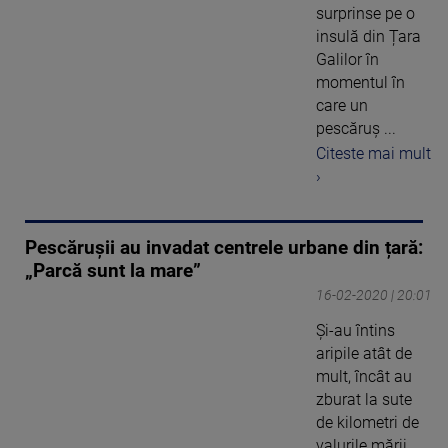
surprinse pe o
insulă din Țara
Galilor în
momentul în
care un
pescăruș ...
Citeste mai mult
›
Pescărușii au invadat centrele urbane din țară:
„Parcă sunt la mare”
16-02-2020 | 20:01
Și-au întins
aripile atât de
mult, încât au
zburat la sute
de kilometri de
valurile mării.