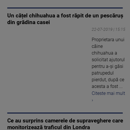
Un cățel chihuahua a fost răpit de un pescăruș
din grădina casei
22-07-2019 | 15:15
Proprietara unui
câine
chihuahua a
solicitat ajutorul
pentru a-şi găsi
patrupedul
pierdut, după ce
acesta a fost ...
Citeste mai mult
›
Ce au surprins camerele de supraveghere care
monitorizează traficul din Londra