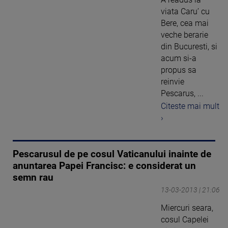
viata Caru’ cu
Bere, cea mai
veche berarie
din Bucuresti, si
acum si-a
propus sa
reinvie
Pescarus, ...
Citeste mai mult
›
Pescarusul de pe cosul Vaticanului inainte de
anuntarea Papei Francisc: e considerat un
semn rau
13-03-2013 | 21:06
Miercuri seara,
cosul Capelei