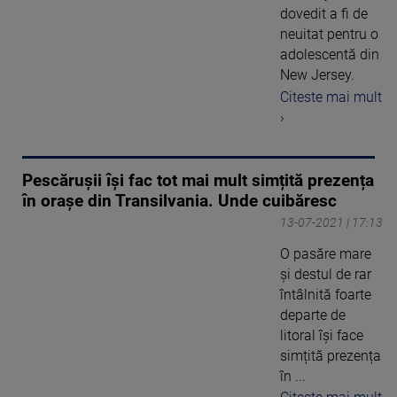
dovedit a fi de
neuitat pentru o
adolescentă din
New Jersey.
Citeste mai mult
›
Pescărușii își fac tot mai mult simțită prezența
în orașe din Transilvania. Unde cuibăresc
13-07-2021 | 17:13
O pasăre mare
și destul de rar
întâlnită foarte
departe de
litoral își face
simțită prezența
în ...