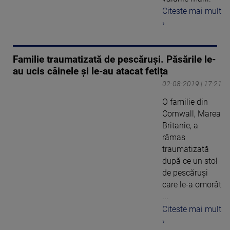
Citeste mai mult
›
Familie traumatizată de pescăruși. Păsările le-
au ucis câinele și le-au atacat fetița
02-08-2019 | 17:21
O familie din
Cornwall, Marea
Britanie, a
rămas
traumatizată
după ce un stol
de pescăruși
care le-a omorât
...
Citeste mai mult
›