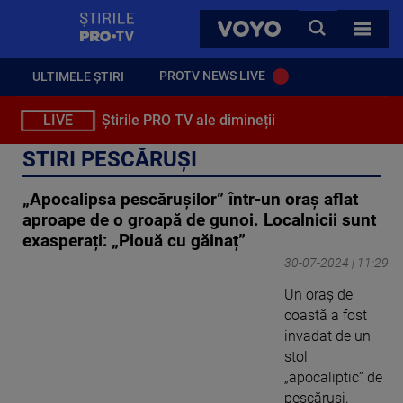
StirilePROTV
CAUTA
VOYO
TOATE 
PROTV NEWS LIVE
ULTIMELE ȘTIRI
LIVE
Știrile PRO TV ale dimineții
STIRI PESCĂRUȘI
„Apocalipsa pescărușilor” într-un oraș aflat
aproape de o groapă de gunoi. Localnicii sunt
exasperați: „Plouă cu găinaț”
30-07-2024 | 11:29
Un oraș de
coastă a fost
invadat de un
stol
„apocaliptic” de
pescăruși,