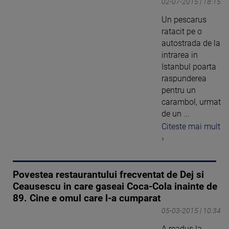
02-07-2015 | 18:15
Un pescarus
ratacit pe o
autostrada de la
intrarea in
Istanbul poarta
raspunderea
pentru un
carambol, urmat
de un ...
Citeste mai mult
›
Povestea restaurantului frecventat de Dej si
Ceausescu in care gaseai Coca-Cola inainte de
89. Cine e omul care l-a cumparat
05-03-2015 | 10:34
A readus la