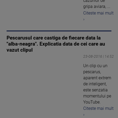
cazurilor de
gripa aviara, ...
Citeste mai mult
›
Pescarusul care castiga de fiecare data la
"alba-neagra". Explicatia data de cei care au
vazut clipul
23-08-2016 | 14:52
Un clip cu un
pescarus,
aparent extrem
de inteligent,
este senzatia
momentului pe
YouTube.
Citeste mai mult
›