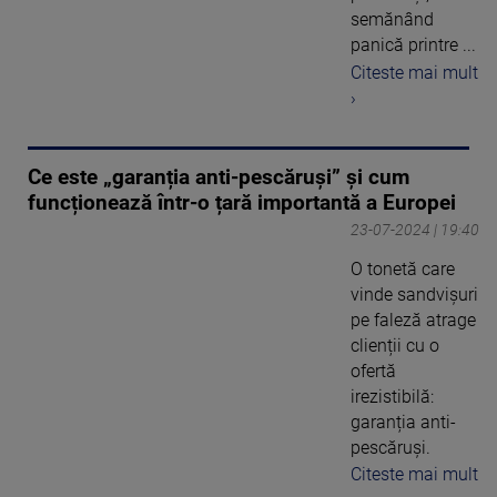
semănând
panică printre ...
Citeste mai mult
›
Ce este „garanția anti-pescăruși” și cum
funcționează într-o țară importantă a Europei
23-07-2024 | 19:40
O tonetă care
vinde sandvișuri
pe faleză atrage
clienții cu o
ofertă
irezistibilă:
garanția anti-
pescăruși.
Citeste mai mult