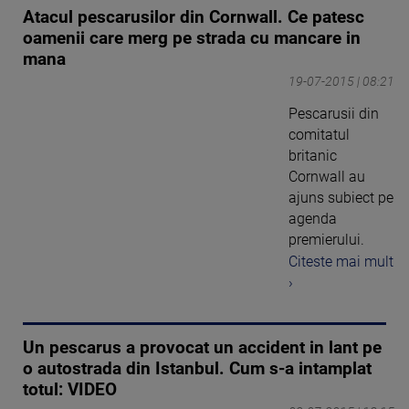
Atacul pescarusilor din Cornwall. Ce patesc
oamenii care merg pe strada cu mancare in
mana
19-07-2015 | 08:21
Pescarusii din
comitatul
britanic
Cornwall au
ajuns subiect pe
agenda
premierului.
Citeste mai mult
›
Un pescarus a provocat un accident in lant pe
o autostrada din Istanbul. Cum s-a intamplat
totul: VIDEO