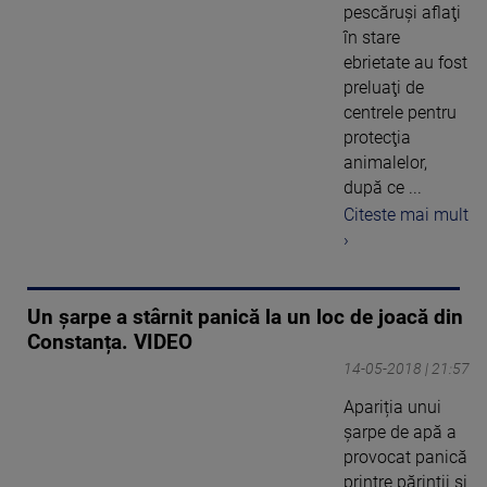
pescăruşi aflaţi
în stare
ebrietate au fost
preluaţi de
centrele pentru
protecţia
animalelor,
după ce ...
Citeste mai mult
›
Un șarpe a stârnit panică la un loc de joacă din
Constanța. VIDEO
14-05-2018 | 21:57
Apariția unui
șarpe de apă a
provocat panică
printre părinții și