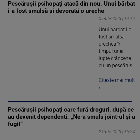
Pescărușii psihopați atacă din nou. Unui bărbat
i-a fost smulsă și devorată o ureche
05-06-2023 | 14:14
Unui bărbat i-a
fost smulsă
urechea în
timpul unei
lupte crâncene
cu un pescăruș.
Citeste mai mult
›
Pescărușii psihopați care fură droguri, după ce
au devenit dependenți. „Ne-a smuls joint-ul și a
fugit”
21-05-2023 | 16:24