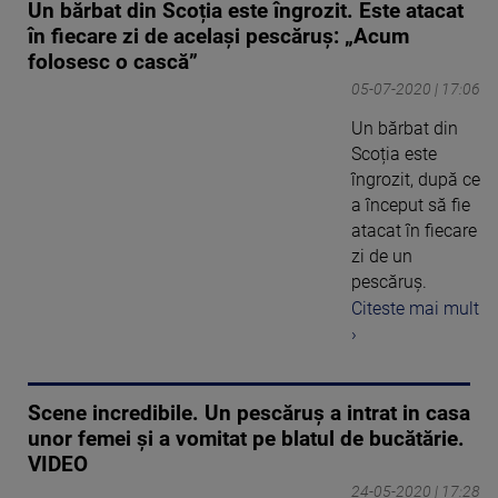
Un bărbat din Scoția este îngrozit. Este atacat
în fiecare zi de același pescăruș: „Acum
folosesc o cască”
05-07-2020 | 17:06
Un bărbat din
Scoția este
îngrozit, după ce
a început să fie
atacat în fiecare
zi de un
pescăruș.
Citeste mai mult
›
Scene incredibile. Un pescăruș a intrat in casa
unor femei și a vomitat pe blatul de bucătărie.
VIDEO
24-05-2020 | 17:28