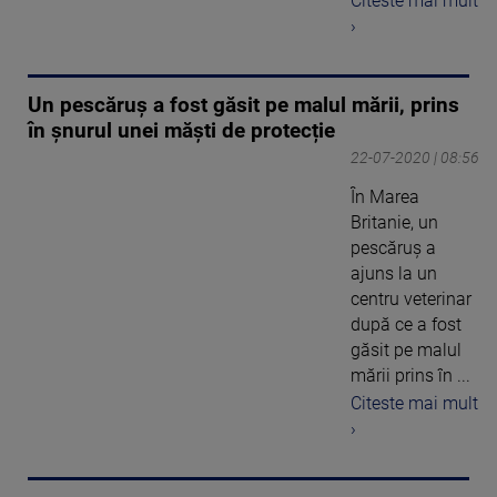
Citeste mai mult
›
Un pescăruș a fost găsit pe malul mării, prins
în șnurul unei măști de protecție
22-07-2020 | 08:56
În Marea
Britanie, un
pescăruş a
ajuns la un
centru veterinar
după ce a fost
găsit pe malul
mării prins în ...
Citeste mai mult
›