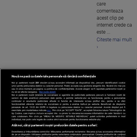
care
comenteaza
acest clip pe
internet crede ca
este ...
Citeste mai mult
›
Nouă ne pasă ca datele tale personale să rămână confidențiale
1
Noi și partenerii noștri
201
stocăm și/sau accesăm informații pe dispozitivul dvs., precum identificatorii cookie
unici pentru prelucrarea datelor cu caracter personal. Puteți accepta sau gestiona alegerile dvs. făcând clic mai jos
sau în orice moment, pe pagina cu politica de confidențialitate. Aceste alegeri vor fi raportate partenerilor noștri și
nu vă vor afecta navigarea.
Mai multe detalii
Noi si partenerii nostri (retelele de socializare si agentiile de publicitate partenere, precum si furnizorii nostri de
servicii de date analitice) prelucram date pentru a permite website-ului sa functioneze, pentru a personaliza
continutul si anunturile publicitare afisate in functie de interesele si/sau profilul dvs., pentru a va oferi
functionalitati aferente retelelor de socializare si pentru a analiza traficul pe website. Beneficiati de drepturile
prevazute de art. 15-22 din GDPR in legatura cu prelucrarea datelor cu caracter personal. Aceste drepturi pot fi
exercitate prin modalitatea indicata
aici
. Prin click pe “ACCEPT TOATE”, acceptati folosirea tuturor Tehnologiilor de
tip Cookie, care implica inclusiv acceptul dvs. cu privire la stocarea/accesarea informatiilor de catre Vendor-ii cu
care colaboram. Prin click pe “VREAU SA MODIFIC SETARILE INDIVIDUAL” puteti schimba preferintele in mod
individual, mai putin cele legate de cookie strict necesare pentru functionarea website-ului.
Atât noi, cât și partenerii noștri prelucrăm datele pentru a oferi:
Dezvoltarea și îmbunătățirea serviciilor. Măsurarea performanței reclamelor. Stocarea și/sau accesarea informațiilor
de pe un dispozitiv. Utilizarea profilurilor pentru selectarea conținutului personalizat. Crearea profilurilor de conținut