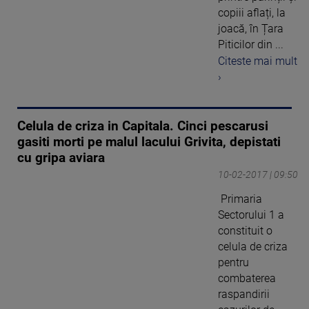
copiii aflați, la
joacă, în Țara
Piticilor din ...
Citeste mai mult
›
Celula de criza in Capitala. Cinci pescarusi
gasiti morti pe malul lacului Grivita, depistati
cu gripa aviara
10-02-2017 | 09:50
Primaria
Sectorului 1 a
constituit o
celula de criza
pentru
combaterea
raspandirii