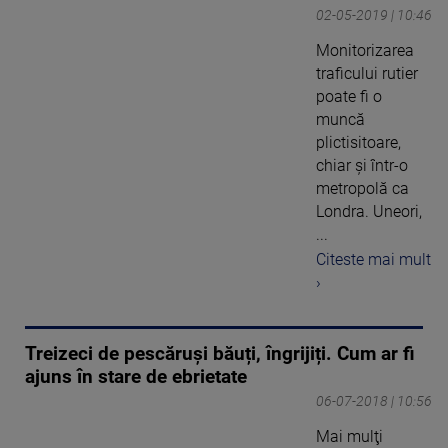
02-05-2019 | 10:46
Monitorizarea
traficului rutier
poate fi o
muncă
plictisitoare,
chiar şi într-o
metropolă ca
Londra. Uneori,
...
Citeste mai mult
›
Treizeci de pescăruși băuți, îngrijiți. Cum ar fi
ajuns în stare de ebrietate
06-07-2018 | 10:56
Mai mulţi