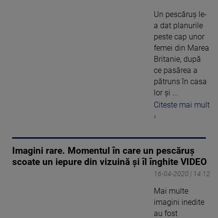
Un pescăruș le-
a dat planurile
peste cap unor
femei din Marea
Britanie, după
ce pasărea a
pătruns în casa
lor și ...
Citeste mai mult
›
Imagini rare. Momentul în care un pescăruș
scoate un iepure din vizuină şi îl înghite VIDEO
16-04-2020 | 14:12
Mai multe
imagini inedite
au fost