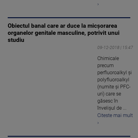
›
Obiectul banal care ar duce la micșorarea
organelor genitale masculine, potrivit unui
studiu
09-12-2018 | 15:47
Chimicale
precum
perfluoroalkyl şi
polyfluoroalkyl
(numite și PFC-
uri) care se
găsesc în
învelișul de ...
Citeste mai mult
›