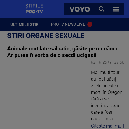
StirilePROTV
CAUTA
VOYO
TOATE 
PROTV NEWS LIVE
ULTIMELE ȘTIRI
STIRI ORGANE SEXUALE
Animale mutilate sălbatic, găsite pe un câmp.
Ar putea fi vorba de o sectă ucigaşă
02-10-2019 | 21:30
Mai multi tauri
au fost găsiți
zilele acestea
morți în Oregon,
fără a se
identifica exact
care a fost
cauza ce a ...
Citeste mai mult