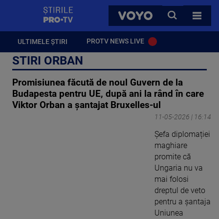
StirilePROTV
CAUTA
VOYO
TOATE 
PROTV NEWS LIVE
ULTIMELE ȘTIRI
STIRI ORBAN
Promisiunea făcută de noul Guvern de la
Budapesta pentru UE, după ani la rând în care
Viktor Orban a șantajat Bruxelles-ul
11-05-2026 | 16:14
Șefa diplomației
maghiare
promite că
Ungaria nu va
mai folosi
dreptul de veto
pentru a șantaja
Uniunea