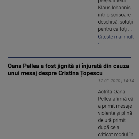
preşedintelui
Klaus Iohannis,
într-o scrisoare
deschisă, soluţii
pentru ca toţi ...
Citeste mai mult
›
Oana Pellea a fost jignită și înjurată din cauza
unui mesaj despre Cristina Țopescu
17-01-2020 | 14:14
Actrița Oana
Pellea afirmă că
a primit mesaje
violente și plină
de ură primit
după ce a
criticat modul în