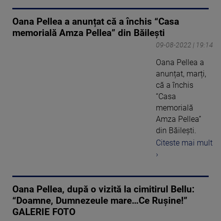
Oana Pellea a anunțat că a închis “Casa
memorială Amza Pellea” din Băilești
09-08-2022 | 19:14
Oana Pellea a
anunțat, marți,
că a închis
“Casa
memorială
Amza Pellea”
din Băileşti.
Citeste mai mult
›
Oana Pellea, după o vizită la cimitirul Bellu:
“Doamne, Dumnezeule mare…Ce Rușine!”
GALERIE FOTO