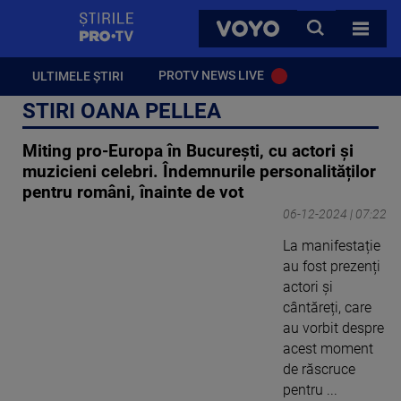
StirilePROTV
CAUTA
VOYO
TOATE 
PROTV NEWS LIVE
ULTIMELE ȘTIRI
STIRI OANA PELLEA
Miting pro-Europa în București, cu actori și
muzicieni celebri. Îndemnurile personalităților
pentru români, înainte de vot
06-12-2024 | 07:22
La manifestație
au fost prezenți
actori și
cântăreți, care
au vorbit despre
acest moment
de răscruce
pentru ...