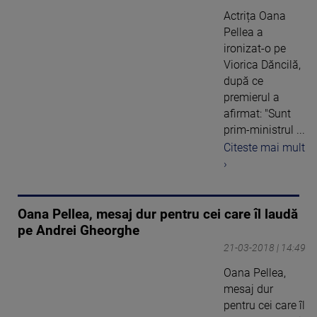
Actrița Oana
Pellea a
ironizat-o pe
Viorica Dăncilă,
după ce
premierul a
afirmat: "Sunt
prim-ministrul ...
Citeste mai mult
›
Oana Pellea, mesaj dur pentru cei care îl laudă
pe Andrei Gheorghe
21-03-2018 | 14:49
Oana Pellea,
mesaj dur
pentru cei care îl