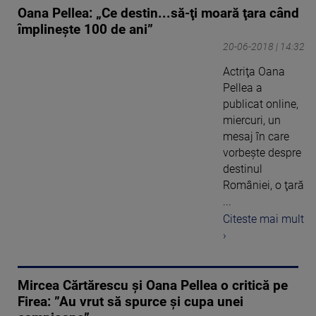
Oana Pellea: „Ce destin...să-ţi moară ţara când
împlineşte 100 de ani”
20-06-2018 | 14:32
Actriţa Oana
Pellea a
publicat online,
miercuri, un
mesaj în care
vorbeşte despre
destinul
României, o ţară
...
Citeste mai mult
›
Mircea Cărtărescu și Oana Pellea o critică pe
Firea: ”Au vrut să spurce și cupa unei