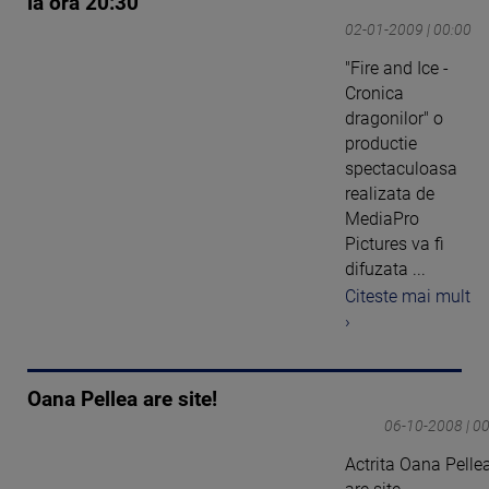
la ora 20:30
02-01-2009 | 00:00
"Fire and Ice -
Cronica
dragonilor" o
productie
spectaculoasa
realizata de
MediaPro
Pictures va fi
difuzata ...
Citeste mai mult
›
Oana Pellea are site!
06-10-2008 | 0
Actrita Oana Pelle