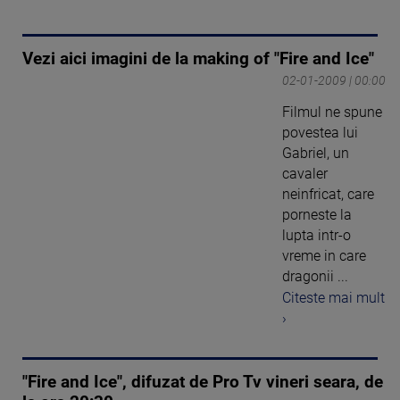
Vezi aici imagini de la making of "Fire and Ice"
02-01-2009 | 00:00
Filmul ne spune
povestea lui
Gabriel, un
cavaler
neinfricat, care
porneste la
lupta intr-o
vreme in care
dragonii ...
Citeste mai mult
›
"Fire and Ice", difuzat de Pro Tv vineri seara, de