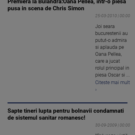
Premiera la Bulandra:Oana Pellea, intr-o piesa
pusa in scena de Chris Simon
25-03-2010 | 00:00
Joi seara
bucurestenii au
putut-o admira
si aplauda pe
Oana Pellea,
care a jucat
rolul principal in
piesa Oscar si ...
Citeste mai mult
›
Sapte tineri lupta pentru bolnavii condamnati
de sistemul sanitar romanesc!
30-09-2009 | 00:00