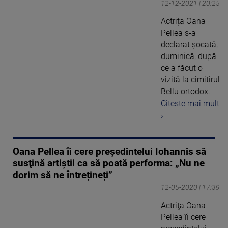
12-12-2021 | 20:25
Actrița Oana
Pellea s-a
declarat șocată,
duminică, după
ce a făcut o
vizită la cimitirul
Bellu ortodox.
Citeste mai mult
›
Oana Pellea îi cere preşedintelui Iohannis să
susţină artiştii ca să poată performa: „Nu ne
dorim să ne întrețineți”
12-05-2020 | 17:39
Actriţa Oana
Pellea îi cere