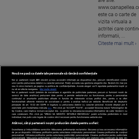
are site.
www.oanapellea.
este ca o carte de
vizita virtuala a
actritei care contin
informatii, ...
Citeste mai mult ›
Nouă ne pasă ca datele tale personale să rămână confidențiale
1
Noi și partenerii noștri
201
stocăm și/sau accesăm informații pe dispozitivul dvs., precum identificatorii cookie
unici pentru prelucrarea datelor cu caracter personal. Puteți accepta sau gestiona alegerile dvs. făcând clic mai jos
sau în orice moment, pe pagina cu politica de confidențialitate. Aceste alegeri vor fi raportate partenerilor noștri și
nu vă vor afecta navigarea.
Mai multe detalii
Noi si partenerii nostri (retelele de socializare si agentiile de publicitate partenere, precum si furnizorii nostri de
servicii de date analitice) prelucram date pentru a permite website-ului sa functioneze, pentru a personaliza
continutul si anunturile publicitare afisate in functie de interesele si/sau profilul dvs., pentru a va oferi
functionalitati aferente retelelor de socializare si pentru a analiza traficul pe website. Beneficiati de drepturile
prevazute de art. 15-22 din GDPR in legatura cu prelucrarea datelor cu caracter personal. Aceste drepturi pot fi
exercitate prin modalitatea indicata
aici
. Prin click pe “ACCEPT TOATE”, acceptati folosirea tuturor Tehnologiilor de
tip Cookie, care implica inclusiv acceptul dvs. cu privire la stocarea/accesarea informatiilor de catre Vendor-ii cu
care colaboram. Prin click pe “VREAU SA MODIFIC SETARILE INDIVIDUAL” puteti schimba preferintele in mod
individual, mai putin cele legate de cookie strict necesare pentru functionarea website-ului.
Atât noi, cât și partenerii noștri prelucrăm datele pentru a oferi:
Dezvoltarea și îmbunătățirea serviciilor. Măsurarea performanței reclamelor. Stocarea și/sau accesarea informațiilor
de pe un dispozitiv. Utilizarea profilurilor pentru selectarea conținutului personalizat. Crearea profilurilor de conținut
personalizat. Utilizarea profilurilor pentru selectarea publicității personalizate. Crearea profilurilor pentru publicitate
personalizată. Măsurarea performanței conținutului. Înțelegerea publicului prin statistici sau combinații de date din