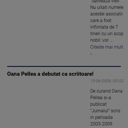
"Salveaza vieti".
Nu uitati numele
acestei asociatii
care a fost
infiintata de 7
tineri cu un scop
nobil: vor ...
Citeste mai mult
›
Oana Pellea a debutat ca scriitoare!
13-06-2009 | 00:00
De curand Oana
Pellea si-a
publicat
"Jurnalul" scris
in perioada
2003-2009.