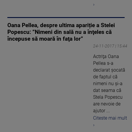
›
Oana Pellea, despre ultima apariție a Stelei
Popescu: ”Nimeni din sală nu a înţeles că
începuse să moară în faţa lor”
24-11-2017 | 15:44
Actriţa Oana
Pellea s-a
declarat şocată
de faptul că
nimeni nu şi-a
dat seama că
Stela Popescu
are nevoie de
ajutor ...
Citeste mai mult
›