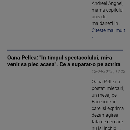
Andreei Anghel,
mama copilului
ucis de
maidanezi in ...
Citeste mai mult
›
Oana Pellea: "In timpul spectacolului, mi-a
venit sa plec acasa". Ce a suparat-o pe actrita
12-04-2013 | 13:22
Oana Pellea a
postat, miercuri,
un mesaj pe
Facebook in
care isi exprima
dezamagirea
fata de cei care
nu isi inchid ...