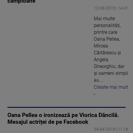
campioane”
12-06-2018 | 14:41
Mai multe
personalități,
printre care
Oana Pellea,
Mircea
Cărtărescu și
Angela
Gheorghiu, dar
și oameni simpli
au ...
Citeste mai mult
›
Oana Pellea o ironizează pe Viorica Dăncilă.
Mesajul actriței de pe Facebook
29-04-2018 | 11:18