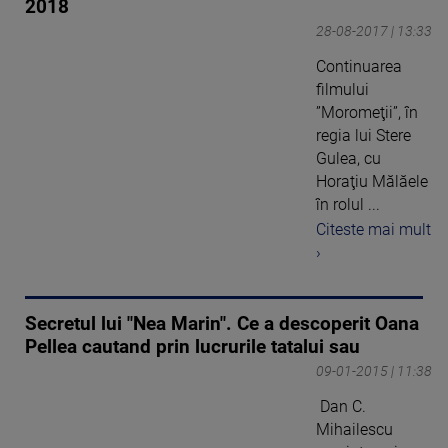
2018
28-08-2017 | 13:33
Continuarea
filmului
”Moromeţii”, în
regia lui Stere
Gulea, cu
Horaţiu Mălăele
în rolul ...
Citeste mai mult
›
Secretul lui "Nea Marin". Ce a descoperit Oana
Pellea cautand prin lucrurile tatalui sau
09-01-2015 | 11:38
Dan C.
Mihailescu