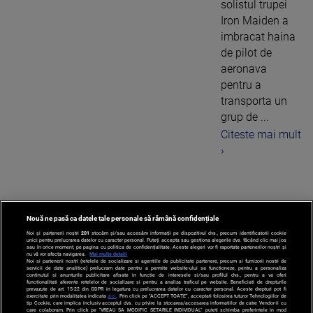
solistul trupei
Iron Maiden a
imbracat haina
de pilot de
aeronava
pentru a
transporta un
grup de ...
Citeste mai mult
›
Nouă ne pasă ca datele tale personale să rămână confidențiale
1
Noi și partenerii noștri
201
stocăm și/sau accesăm informații pe dispozitivul dvs., precum identificatorii cookie
unici pentru prelucrarea datelor cu caracter personal. Puteți accepta sau gestiona alegerile dvs. făcând clic mai jos
sau în orice moment, pe pagina cu politica de confidențialitate. Aceste alegeri vor fi raportate partenerilor noștri și
nu vă vor afecta navigarea.
Mai multe detalii
Noi si partenerii nostri (retelele de socializare si agentiile de publicitate partenere, precum si furnizorii nostri de
servicii de date analitice) prelucram date pentru a permite website-ului sa functioneze, pentru a personaliza
continutul si anunturile publicitare afisate in functie de interesele si/sau profilul dvs., pentru a va oferi
functionalitati aferente retelelor de socializare si pentru a analiza traficul pe website. Beneficiati de drepturile
prevazute de art. 15-22 din GDPR in legatura cu prelucrarea datelor cu caracter personal. Aceste drepturi pot fi
exercitate prin modalitatea indicata
aici
. Prin click pe “ACCEPT TOATE”, acceptati folosirea tuturor Tehnologiilor de
tip Cookie, care implica inclusiv acceptul dvs. cu privire la stocarea/accesarea informatiilor de catre Vendor-ii cu
care colaboram. Prin click pe “VREAU SA MODIFIC SETARILE INDIVIDUAL” puteti schimba preferintele in mod