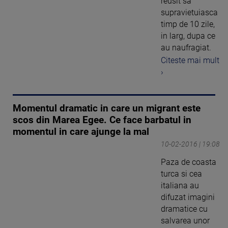
reusit sa
supravietuiasca
timp de 10 zile,
in larg, dupa ce
au naufragiat.
Citeste mai mult
›
Momentul dramatic in care un migrant este
scos din Marea Egee. Ce face barbatul in
momentul in care ajunge la mal
10-02-2016 | 19:08
Paza de coasta
turca si cea
italiana au
difuzat imagini
dramatice cu
salvarea unor