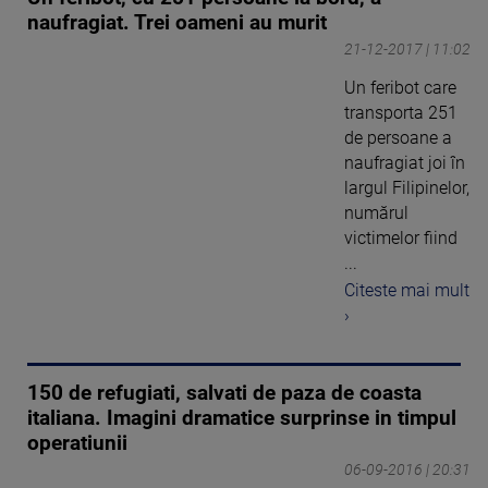
naufragiat. Trei oameni au murit
21-12-2017 | 11:02
Un feribot care
transporta 251
de persoane a
naufragiat joi în
largul Filipinelor,
numărul
victimelor fiind
...
Citeste mai mult
›
150 de refugiati, salvati de paza de coasta
italiana. Imagini dramatice surprinse in timpul
operatiunii
06-09-2016 | 20:31