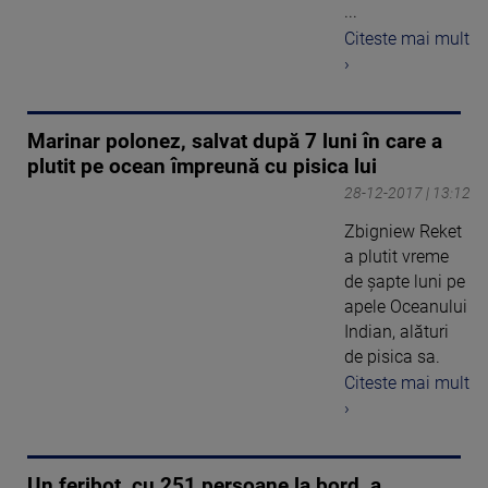
...
Citeste mai mult
›
Marinar polonez, salvat după 7 luni în care a
plutit pe ocean împreună cu pisica lui
28-12-2017 | 13:12
Zbigniew Reket
a plutit vreme
de şapte luni pe
apele Oceanului
Indian, alături
de pisica sa.
Citeste mai mult
›
Un feribot, cu 251 persoane la bord, a