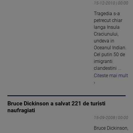
15-12-2010 | 00:00
Tragedia s-a
petrecut chiar
langa Insula
Craciunului,
undeva in
Oceanul Indian.
Cel putin 50 de
imigranti
clandestini ...
Citeste mai mult
›
Bruce Dickinson a salvat 221 de turisti
naufragiati
15-09-2008 | 00:00
Bruce Dickinson,