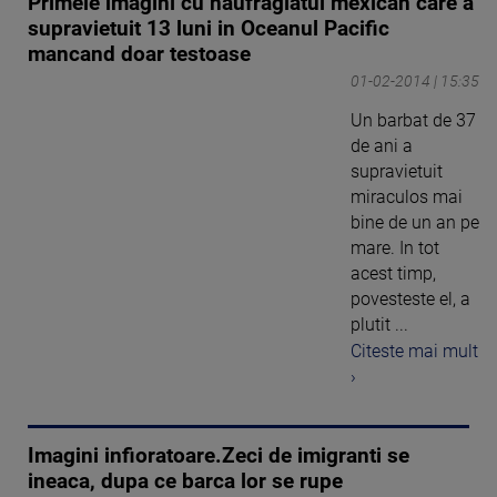
Primele imagini cu naufragiatul mexican care a
supravietuit 13 luni in Oceanul Pacific
mancand doar testoase
01-02-2014 | 15:35
Un barbat de 37
de ani a
supravietuit
miraculos mai
bine de un an pe
mare. In tot
acest timp,
povesteste el, a
plutit ...
Citeste mai mult
›
Imagini infioratoare.Zeci de imigranti se
ineaca, dupa ce barca lor se rupe