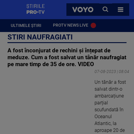
StirilePROTV
CAUTA
VOYO
TOATE 
PROTV NEWS LIVE
ULTIMELE ȘTIRI
STIRI NAUFRAGIATI
A fost înconjurat de rechini și înțepat de
meduze. Cum a fost salvat un tânăr naufragiat
pe mare timp de 35 de ore. VIDEO
07-08-2023 | 08:04
Un tânăr a fost
salvat dintr-o
ambarcațiune
parțial
scufundată în
Oceanul
Atlantic, la
aproape 20 de