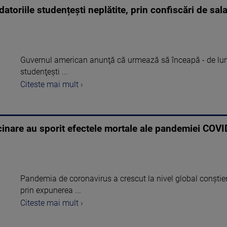
toriile studențești neplătite, prin confiscări de sala
Guvernul american anunţă că urmează să înceapă - de luna 
studenţeşti ...
Citeste mai mult ›
cinare au sporit efectele mortale ale pandemiei COVI
Pandemia de coronavirus a crescut la nivel global conştien
prin expunerea ...
Citeste mai mult ›