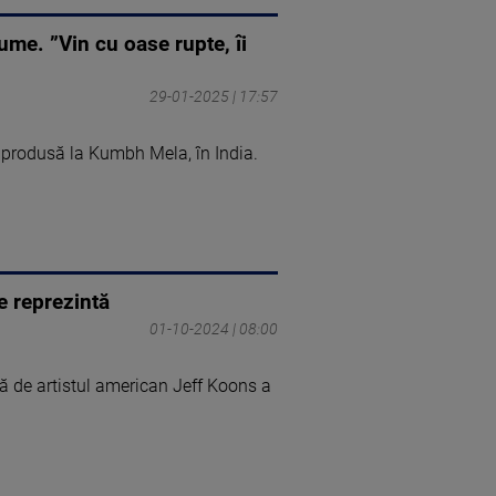
me. ”Vin cu oase rupte, îi
29-01-2025 | 17:57
 produsă la Kumbh Mela, în India.
e reprezintă
01-10-2024 | 08:00
ată de artistul american Jeff Koons a