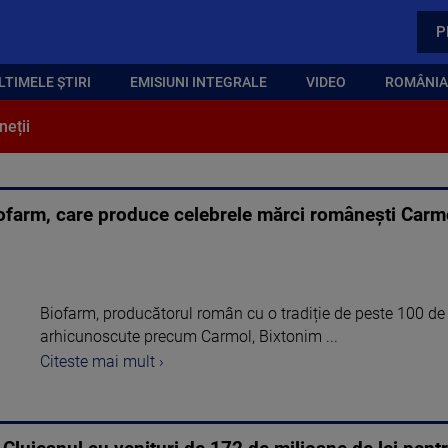
P
LTIMELE ȘTIRI
EMISIUNI INTEGRALE
VIDEO
ROMÂNIA,
neții
ofarm, care produce celebrele mărci românești Carmol
Biofarm, producătorul român cu o tradiție de peste 100 de
arhicunoscute precum Carmol, Bixtonim ...
Citeste mai mult ›