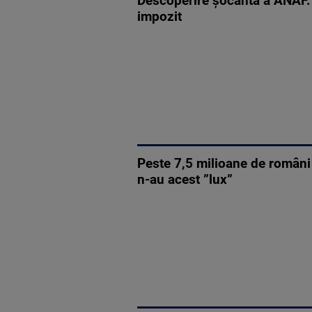
Descoperire șocantă a ANAF. C
impozit
Peste 7,5 milioane de români
n-au acest ”lux”