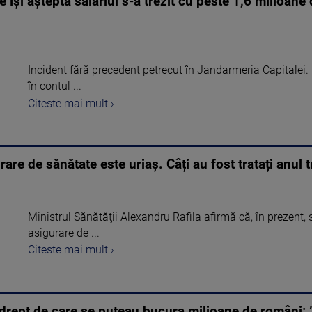
își aștepta salariul s-a trezit cu peste 1,6 milioane de
Incident fără precedent petrecut în Jandarmeria Capitalei. U
în contul ...
Citeste mai mult ›
re de sănătate este uriaș. Câți au fost tratați anul t
Ministrul Sănătăţii Alexandru Rafila afirmă că, în prezent
asigurare de ...
Citeste mai mult ›
n drept de care se puteau bucura milioane de români: