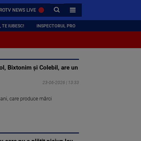
CAUTA
ROTV NEWS LIVE
TOATE CATEGORIILE
 TE IUBESC!
INSPECTORUL PRO
, Bixtonim și Colebil, are un
23-06-2026 | 13:33
 ani, care produce mărci