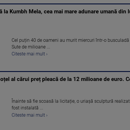
dă la Kumbh Mela, cea mai mare adunare umană din lu
Cel puțin 40 de oameni au murit miercuri într-o busculadă
Sute de milioane ...
Citeste mai mult ›
oțel al cărui preț pleacă de la 12 milioane de euro. C
Înainte să fie scoasă la licitație, o uriașă sculptură realiz
fost instalată ...
Citeste mai mult ›