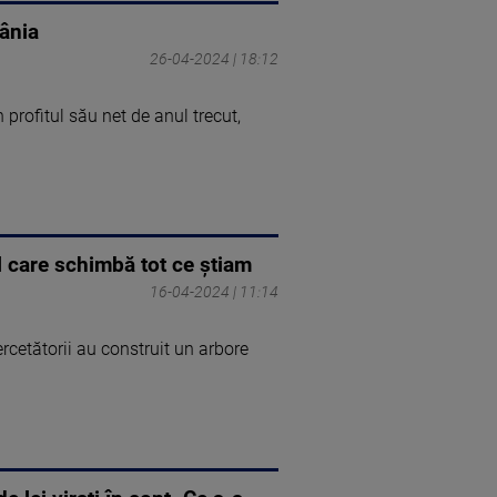
mânia
26-04-2024 | 18:12
profitul său net de anul trecut,
l care schimbă tot ce știam
16-04-2024 | 11:14
rcetătorii au construit un arbore