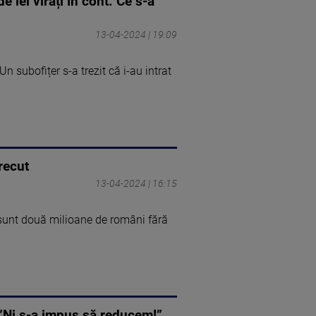
 lei virați în cont. Ce s-a
13-04-2024 | 19:09
n subofițer s-a trezit că i-au intrat
recut
13-04-2024 | 16:15
, sunt două milioane de români fără
 ”Ni s-a impus să reducem!”