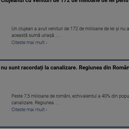
lujeanul cu venituri de 172 de milioane de lei pentru
Un clujean a avut venituri de 172 de milioane de lei și nu a
această sumă uriașă. ...
Citeste mai mult ›
 nu sunt racordați la canalizare. Regiunea din Româ
Peste 7,5 milioane de români, echivalentul a 40% din popula
canalizare. Regiunea ...
Citeste mai mult ›