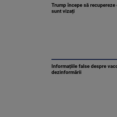
Trump începe să recupereze da
sunt vizați
Informațiile false despre vac
dezinformării