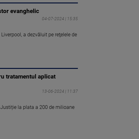
astor evanghelic
04-07-2024 | 15:35
 Liverpool, a dezvăluit pe reţelele de
u tratamentul aplicat
13-06-2024 | 11:37
ustiție la plata a 200 de milioane