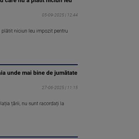
 care nu a plătit niciun leu
05-09-2025 | 12:44
 plătit niciun leu impozit pentru
nia unde mai bine de jumătate
27-06-2025 | 11:15
ția țării, nu sunt racordați la