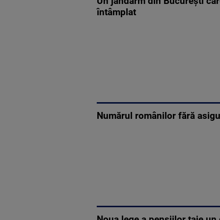
Un jandarm din București care 
întâmplat
Numărul românilor fără asigura
Noua lege a pensiilor taie u