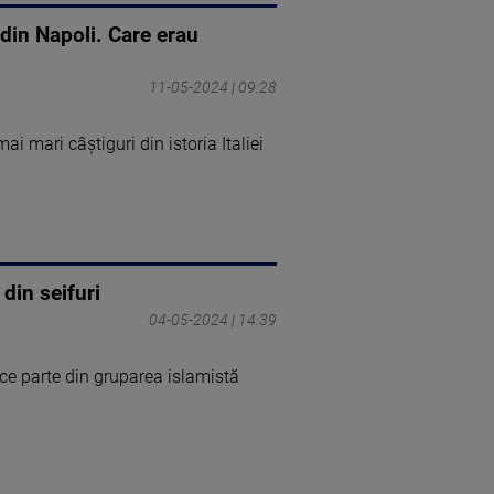
 din Napoli. Care erau
11-05-2024 | 09:28
ai mari câștiguri din istoria Italiei
din seifuri
04-05-2024 | 14:39
ace parte din gruparea islamistă