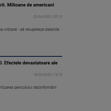
rii. Milioane de americani
22-04-2025 | 20:15
viitoare - să recupereze datoriile
D. Efectele devastatoare ale
18-03-2025 | 13:19
tizarea pericolului dezinformării