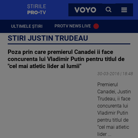
StirilePROTV
CAUTA
VOYO
TOATE 
PROTV NEWS LIVE
ULTIMELE ȘTIRI
STIRI JUSTIN TRUDEAU
Poza prin care premierul Canadei ii face
concurenta lui Vladimir Putin pentru titlul de
"cel mai atletic lider al lumii"
30-03-2016 | 18:48
Premierul
Canadei, Justin
Trudeau, ii face
concurenta lui
Vladimir Putin
pentru titlul de
"cel mai atletic
lider ...