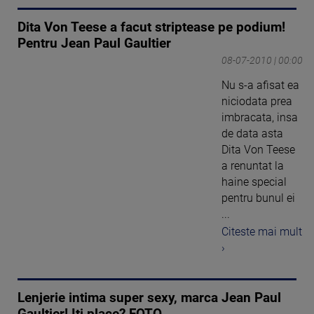
Dita Von Teese a facut striptease pe podium!
Pentru Jean Paul Gaultier
08-07-2010 | 00:00
Nu s-a afisat ea
niciodata prea
imbracata, insa
de data asta
Dita Von Teese
a renuntat la
haine special
pentru bunul ei
...
Citeste mai mult
›
Lenjerie intima super sexy, marca Jean Paul
Gaultier! Iti place? FOTO