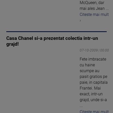
McQueen, dar
mai ales Jean ...
Citeste mai mult
›
Casa Chanel si-a prezentat colectia intr-un
grajd!
07-10-2009 | 00:00
Fete imbracate
cu haine
scumpe au
pasit gratios pe
paie, in capitala
Frantei. Mai
exact, intr-un
grajd, unde si-a
...
Citeste mai mult