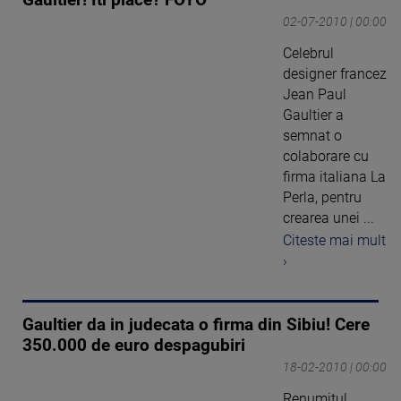
02-07-2010 | 00:00
Celebrul
designer francez
Jean Paul
Gaultier a
semnat o
colaborare cu
firma italiana La
Perla, pentru
crearea unei ...
Citeste mai mult
›
Gaultier da in judecata o firma din Sibiu! Cere
350.000 de euro despagubiri
18-02-2010 | 00:00
Renumitul