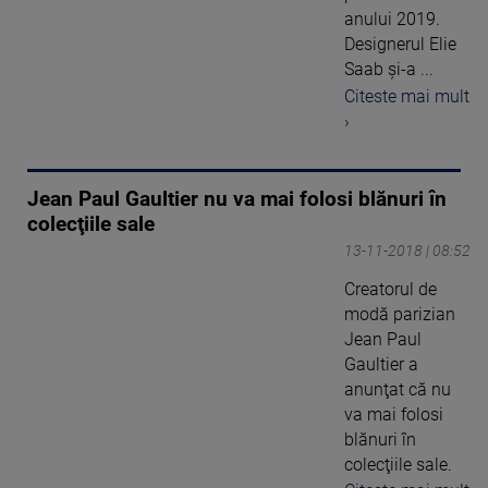
anului 2019.
Designerul Elie
Saab şi-a ...
Citeste mai mult
›
Jean Paul Gaultier nu va mai folosi blănuri în
colecţiile sale
13-11-2018 | 08:52
Creatorul de
modă parizian
Jean Paul
Gaultier a
anunţat că nu
va mai folosi
blănuri în
colecţiile sale.