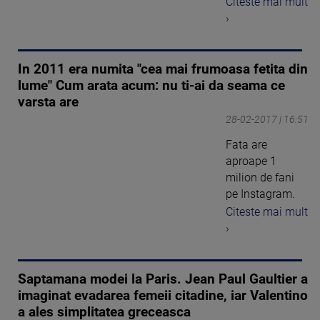
Citeste mai mult
›
In 2011 era numita "cea mai frumoasa fetita din
lume" Cum arata acum: nu ti-ai da seama ce
varsta are
28-02-2017 | 16:51
Fata are
aproape 1
milion de fani
pe Instagram.
Citeste mai mult
›
Saptamana modei la Paris. Jean Paul Gaultier a
imaginat evadarea femeii citadine, iar Valentino
a ales simplitatea greceasca