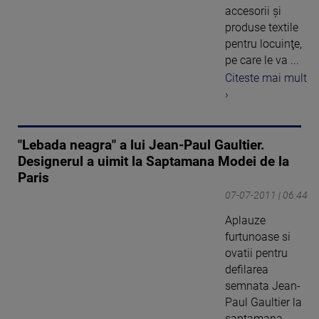
accesorii şi
produse textile
pentru locuinţe,
pe care le va ...
Citeste mai mult
›
"Lebada neagra" a lui Jean-Paul Gaultier.
Designerul a uimit la Saptamana Modei de la
Paris
07-07-2011 | 06:44
Aplauze
furtunoase si
ovatii pentru
defilarea
semnata Jean-
Paul Gaultier la
saptamana