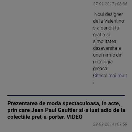
27-01-2017 | 08:36
Noul designer
de la Valentino
s-a gandit la
gratia si
simplitatea
desavarsita a
unei nimfe din
mitologia
greaca.
Citeste mai mult
›
Prezentarea de moda spectaculoasa, in acte,
prin care Jean Paul Gaultier si-a luat adio de la
colectiile pret-a-porter. VIDEO
29-09-2014 | 09:59