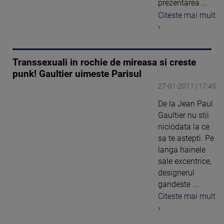
prezentarea ...
Citeste mai mult
›
Transsexuali in rochie de mireasa si creste
punk! Gaultier uimeste Parisul
27-01-2011 | 17:45
De la Jean Paul
Gaultier nu stii
niciodata la ce
sa te astepti. Pe
langa hainele
sale excentrice,
designerul
gandeste ...
Citeste mai mult
›