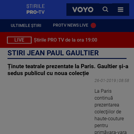
StirilePROTV
CAUTA
VOYO
TOATE 
PROTV NEWS LIVE
ULTIMELE ȘTIRI
LIVE
Știrile PRO TV de la ora 19:00
STIRI JEAN PAUL GAULTIER
Ținute teatrale prezentate la Paris. Gaultier și-a
sedus publicul cu noua colecție
26-01-2019 | 08:58
La Paris
continuă
prezentarea
colecţiilor de
haute-couture
pentru
primăvara-vara