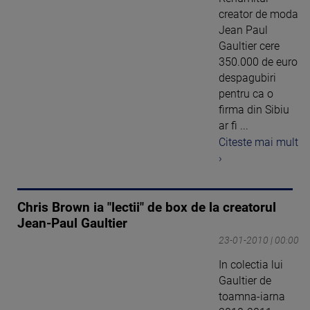
creator de moda
Jean Paul
Gaultier cere
350.000 de euro
despagubiri
pentru ca o
firma din Sibiu
ar fi ...
Citeste mai mult
›
Chris Brown ia "lectii" de box de la creatorul
Jean-Paul Gaultier
23-01-2010 | 00:00
In colectia lui
Gaultier de
toamna-iarna