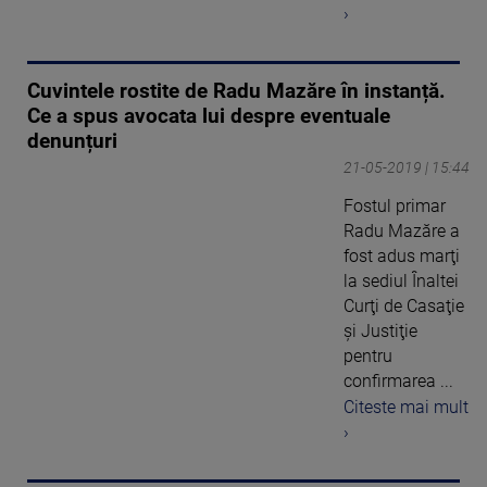
›
Cuvintele rostite de Radu Mazăre în instanță.
Ce a spus avocata lui despre eventuale
denunțuri
21-05-2019 | 15:44
Fostul primar
Radu Mazăre a
fost adus marţi
la sediul Înaltei
Curţi de Casaţie
şi Justiţie
pentru
confirmarea ...
Citeste mai mult
›