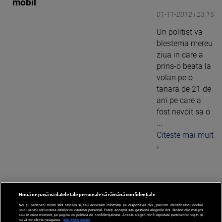
mobil
01-11-2012 | 23:15
Un politist va
blestema mereu
ziua in care a
prins-o beata la
volan pe o
tanara de 21 de
ani pe care a
fost nevoit sa o
...
Citeste mai mult
›
Nouă ne pasă ca datele tale personale să rămână confidențiale
1
Noi și partenerii noștri
201
stocăm și/sau accesăm informații pe dispozitivul dvs., precum identificatorii cookie
unici pentru prelucrarea datelor cu caracter personal. Puteți accepta sau gestiona alegerile dvs. făcând clic mai jos
sau în orice moment, pe pagina cu politica de confidențialitate. Aceste alegeri vor fi raportate partenerilor noștri și
nu vă vor afecta navigarea.
Mai multe detalii