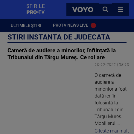
StirilePROTV
CAUTA
VOYO
TOATE 
PROTV NEWS LIVE
ULTIMELE ȘTIRI
STIRI INSTANTA DE JUDECATA
Cameră de audiere a minorilor, înființată la
Tribunalul din Târgu Mureș. Ce rol are
10-12-2021 | 08:10
O cameră de
audiere a
minorilor a fost
dată ieri în
folosinţă la
Tribunalul din
Târgu Mureş.
Mobilierul ...
Citeste mai mult