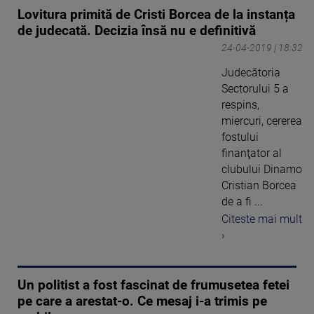
Lovitura primită de Cristi Borcea de la instanța
de judecată. Decizia însă nu e definitivă
24-04-2019 | 18:32
Judecătoria
Sectorului 5 a
respins,
miercuri, cererea
fostului
finanţator al
clubului Dinamo
Cristian Borcea
de a fi ...
Citeste mai mult
›
Un politist a fost fascinat de frumusetea fetei
pe care a arestat-o. Ce mesaj i-a trimis pe