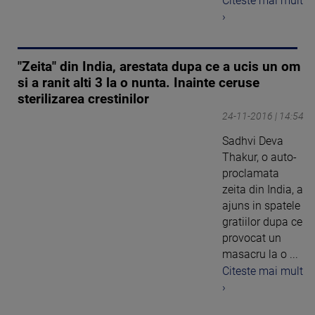
Citeste mai mult
›
"Zeita" din India, arestata dupa ce a ucis un om
si a ranit alti 3 la o nunta. Inainte ceruse
sterilizarea crestinilor
24-11-2016 | 14:54
Sadhvi Deva
Thakur, o auto-
proclamata
zeita din India, a
ajuns in spatele
gratiilor dupa ce
provocat un
masacru la o ...
Citeste mai mult
›