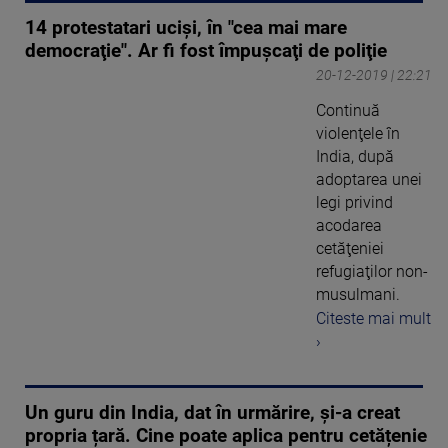
14 protestatari ucişi, în "cea mai mare
democraţie". Ar fi fost împuşcaţi de poliţie
20-12-2019 | 22:21
Continuă
violenţele în
India, după
adoptarea unei
legi privind
acodarea
cetăţeniei
refugiaţilor non-
musulmani.
Citeste mai mult
›
Un guru din India, dat în urmărire, și-a creat
propria țară. Cine poate aplica pentru cetățenie