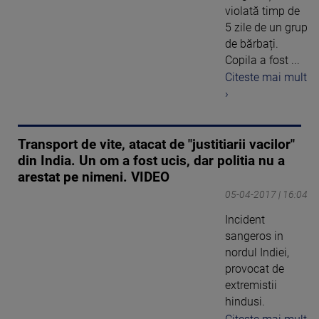
violată timp de
5 zile de un grup
de bărbați.
Copila a fost ...
Citeste mai mult
›
Transport de vite, atacat de "justitiarii vacilor"
din India. Un om a fost ucis, dar politia nu a
arestat pe nimeni. VIDEO
05-04-2017 | 16:04
Incident
sangeros in
nordul Indiei,
provocat de
extremistii
hindusi.