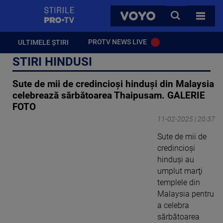
StirilePROTV
CAUTA
VOYO
TOATE 
PROTV NEWS LIVE
ULTIMELE ȘTIRI
STIRI HINDUSI
Sute de mii de credincioşi hinduşi din Malaysia
celebrează sărbătoarea Thaipusam. GALERIE
FOTO
11-02-2025 | 20:37
Sute de mii de
credincioşi
hinduşi au
umplut marţi
templele din
Malaysia pentru
a celebra
sărbătoarea