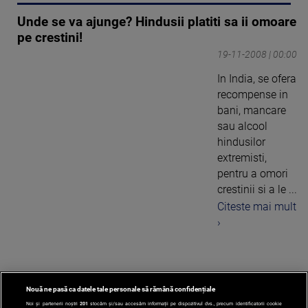
Unde se va ajunge? Hindusii platiti sa ii omoare
pe crestini!
19-11-2008 | 00:00
In India, se ofera
recompense in
bani, mancare
sau alcool
hindusilor
extremisti,
pentru a omori
crestinii si a le ...
Citeste mai mult
›
Nouă ne pasă ca datele tale personale să rămână confidențiale
1
Noi și partenerii noștri
201
stocăm și/sau accesăm informații pe dispozitivul dvs., precum identificatorii cookie