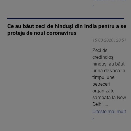
›
Ce au băut zeci de hinduşi din India pentru a se
proteja de noul coronavirus
15-03-2020 | 20:51
Zeci de
credincioşi
hinduşi au băut
urină de vacă în
timpul unei
petreceri
organizate
sâmbătă la New
Delhi, ...
Citeste mai mult
›