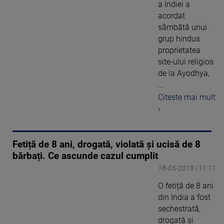
a Indiei a
acordat
sâmbătă unui
grup hindus
proprietatea
site-ului religios
de la Ayodhya,
...
Citeste mai mult
›
Fetiță de 8 ani, drogată, violată și ucisă de 8
bărbați. Ce ascunde cazul cumplit
18-05-2018 | 11:11
O fetiță de 8 ani
din India a fost
sechestrată,
drogată și