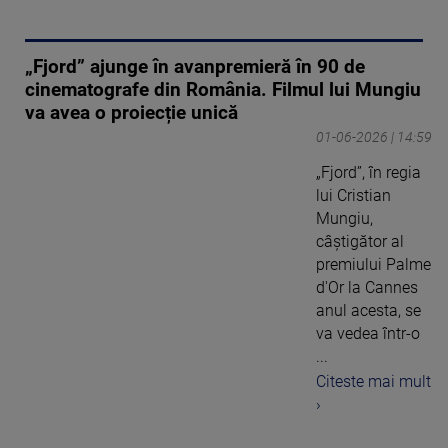
„Fjord” ajunge în avanpremieră în 90 de
cinematografe din România. Filmul lui Mungiu
va avea o proiecție unică
01-06-2026 | 14:59
„Fjord”, în regia
lui Cristian
Mungiu,
câştigător al
premiului Palme
d'Or la Cannes
anul acesta, se
va vedea într-o
...
Citeste mai mult
›