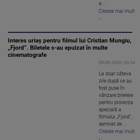
a ...
Citeste mai mult
›
Interes uriaș pentru filmul lui Cristian Mungiu,
„Fjord”. Biletele s-au epuizat în multe
cinematografe
09-06-2026 | 20:24
La doar câteva
zile după ce au
fost puse în
vânzare biletele
pentru proiecția
specială a
filmului „Fjord",
semnat de ...
Citeste mai mult
›