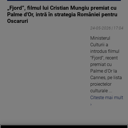
„Fjord”, filmul lui Cristian Mungiu premiat cu
Palme d'Or, intră în strategia României pentru
Oscaruri
24-05-2026 | 17:04
Ministerul
Culturii a
introdus filmul
"Fjord", recent
premiat cu
Palme d'Or la
Cannes, pe lista
proiectelor
culturale ...
Citeste mai mult
›