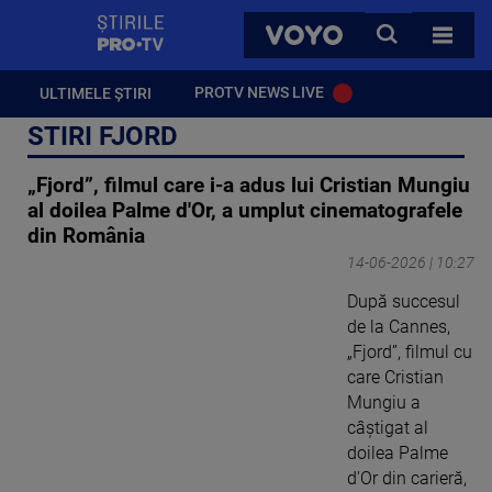
StirilePROTV
CAUTA
VOYO
TOATE 
PROTV NEWS LIVE
ULTIMELE ȘTIRI
STIRI FJORD
„Fjord”, filmul care i-a adus lui Cristian Mungiu
al doilea Palme d'Or, a umplut cinematografele
din România
14-06-2026 | 10:27
După succesul
de la Cannes,
„Fjord”, filmul cu
care Cristian
Mungiu a
câștigat al
doilea Palme
d'Or din carieră,