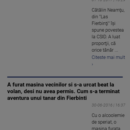
Cătălin Neamţu,
din "Las
Fierbinţi" îşi
spune povestea
la CSID. A luat
proporţii, că
orice tânăr ...
Citeste mai mult
›
A furat masina vecinilor si s-a urcat beat la
volan, desi nu avea permis. Cum s-a terminat
aventura unui tanar din Fierbinti
30-06-2016 | 16:37
Cu o alcoolemie
de speriat, o
masina furata