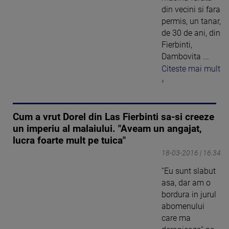
din vecini si fara
permis, un tanar,
de 30 de ani, din
Fierbinti,
Dambovita ...
Citeste mai mult
›
Cum a vrut Dorel din Las Fierbinti sa-si creeze
un imperiu al malaiului. "Aveam un angajat,
lucra foarte mult pe tuica"
18-03-2016 | 16:34
''Eu sunt slabut
asa, dar am o
bordura in jurul
abomenului
care ma