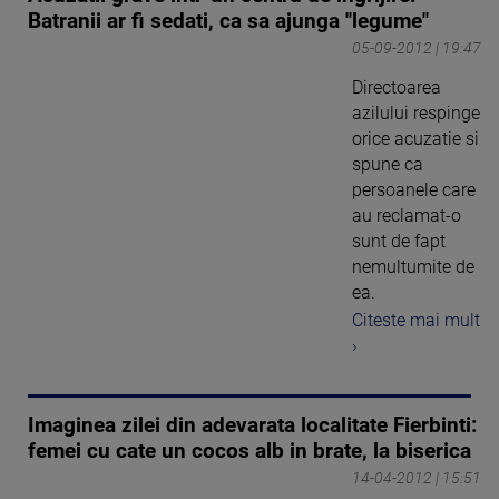
Batranii ar fi sedati, ca sa ajunga "legume"
05-09-2012 | 19:47
Directoarea
azilului respinge
orice acuzatie si
spune ca
persoanele care
au reclamat-o
sunt de fapt
nemultumite de
ea.
Citeste mai mult
›
Imaginea zilei din adevarata localitate Fierbinti:
femei cu cate un cocos alb in brate, la biserica
14-04-2012 | 15:51