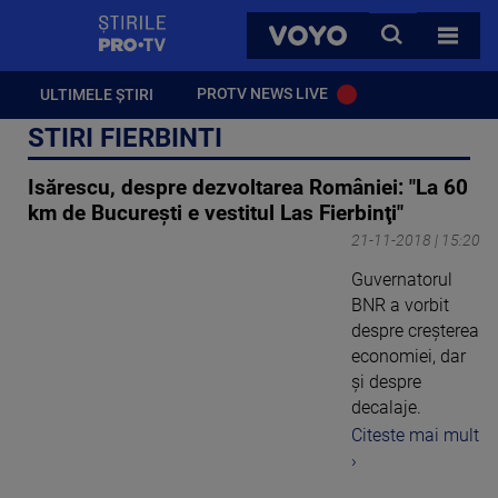
StirilePROTV
CAUTA
VOYO
TOATE 
PROTV NEWS LIVE
ULTIMELE ȘTIRI
STIRI FIERBINTI
Isărescu, despre dezvoltarea României: "La 60
km de Bucureşti e vestitul Las Fierbinţi"
21-11-2018 | 15:20
Guvernatorul
BNR a vorbit
despre creşterea
economiei, dar
şi despre
decalaje.
Citeste mai mult
›