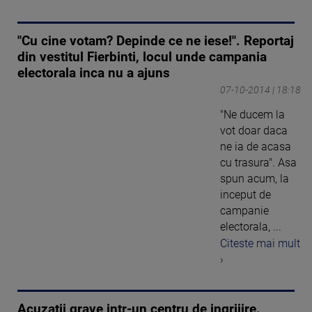
"Cu cine votam? Depinde ce ne iese!". Reportaj
din vestitul Fierbinti, locul unde campania
electorala inca nu a ajuns
07-10-2014 | 18:18
"Ne ducem la
vot doar daca
ne ia de acasa
cu trasura". Asa
spun acum, la
inceput de
campanie
electorala, ...
Citeste mai mult
›
Acuzatii grave intr-un centru de ingrijire.