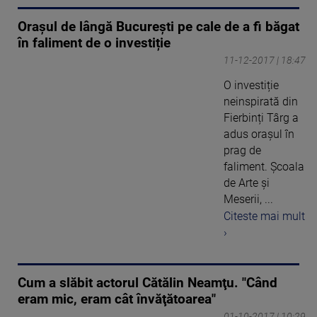
Orașul de lângă București pe cale de a fi băgat
în faliment de o investiție
11-12-2017 | 18:47
O investiție
neinspirată din
Fierbinți Târg a
adus orașul în
prag de
faliment. Școala
de Arte și
Meserii, ...
Citeste mai mult
›
Cum a slăbit actorul Cătălin Neamţu. "Când
eram mic, eram cât învăţătoarea"
01-10-2017 | 10:29