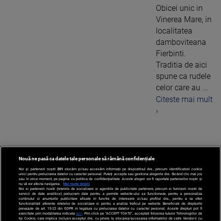
Obicei unic in
Vinerea Mare, in
localitatea
damboviteana
Fierbinti.
Traditia de aici
spune ca rudele
celor care au ...
Citeste mai mult
›
Nouă ne pasă ca datele tale personale să rămână confidențiale
1
Noi și partenerii noștri
201
stocăm și/sau accesăm informații pe dispozitivul dvs., precum identificatorii cookie
unici pentru prelucrarea datelor cu caracter personal. Puteți accepta sau gestiona alegerile dvs. făcând clic mai jos
sau în orice moment, pe pagina cu politica de confidențialitate. Aceste alegeri vor fi raportate partenerilor noștri și
nu vă vor afecta navigarea.
Mai multe detalii
Noi si partenerii nostri (retelele de socializare si agentiile de publicitate partenere, precum si furnizorii nostri de
servicii de date analitice) prelucram date pentru a permite website-ului sa functioneze, pentru a personaliza
continutul si anunturile publicitare afisate in functie de interesele si/sau profilul dvs., pentru a va oferi
functionalitati aferente retelelor de socializare si pentru a analiza traficul pe website. Beneficiati de drepturile
prevazute de art. 15-22 din GDPR in legatura cu prelucrarea datelor cu caracter personal. Aceste drepturi pot fi
exercitate prin modalitatea indicata
aici
. Prin click pe “ACCEPT TOATE”, acceptati folosirea tuturor Tehnologiilor de
tip Cookie, care implica inclusiv acceptul dvs. cu privire la stocarea/accesarea informatiilor de catre Vendor-ii cu