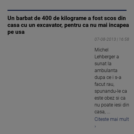
Un barbat de 400 de kilograme a fost scos din
casa cu un excavator, pentru ca nu mai incapea
pe usa
07-08-2013 | 16:58
Michel
Lehberger a
sunat la
ambulanta
dupa ce i s-a
facut rau,
spunandu-le ca
este obez si ca
nu poate iesi din
casa, ...
Citeste mai mult
›