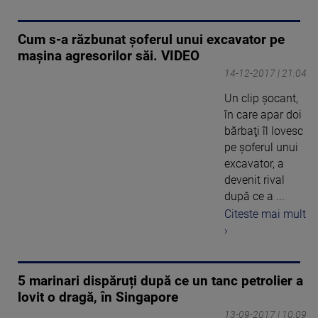
Cum s-a răzbunat șoferul unui excavator pe
mașina agresorilor săi. VIDEO
14-12-2017 | 21:04
Un clip şocant,
în care apar doi
bărbaţi îl lovesc
pe şoferul unui
excavator, a
devenit rival
după ce a ...
Citeste mai mult
›
5 marinari dispăruți după ce un tanc petrolier a
lovit o dragă, în Singapore
13-09-2017 | 10:09