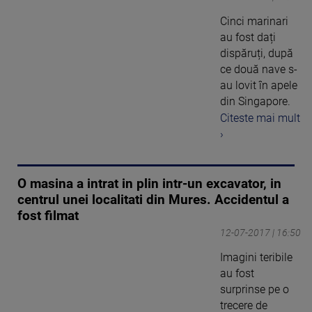
Cinci marinari
au fost dați
dispăruți, după
ce două nave s-
au lovit în apele
din Singapore.
Citeste mai mult
›
O masina a intrat in plin intr-un excavator, in
centrul unei localitati din Mures. Accidentul a
fost filmat
12-07-2017 | 16:50
Imagini teribile
au fost
surprinse pe o
trecere de