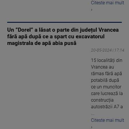
Citeste mai mult
›
Un ”Dorel” a lăsat o parte din județul Vrancea
fără apă după ce a spart cu excavatorul
magistrala de apă abia pusă
20-05-2024 | 17:14
15 localități din
Vrancea au
rămas fără apă
potabilă după
ce un muncitor
care lucrează la
construcția
autostrăzii A7 a
...
Citeste mai mult
›