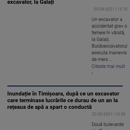
excavator, la Galați
05-06-2021 | 15:10
Un excavator a
accidentat grav o
femeie în vârstă,
la Galați.
Buldoexcavatorul
executa manevra
de mers ...
Citeste mai mult
›
Inundație în Timișoara, după ce un excavator
care terminase lucrările ce durau de un an la
rețeaua de apă a spart o conductă
22-05-2021 | 10:55
Două bulevarde