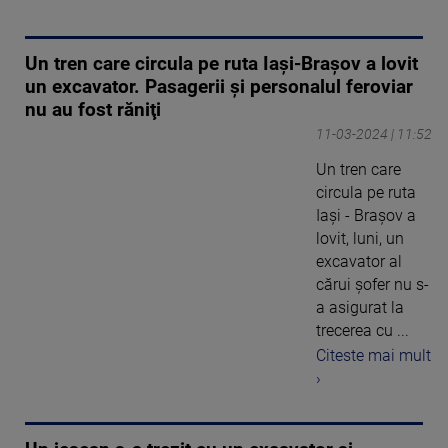
Un tren care circula pe ruta Iaşi-Braşov a lovit
un excavator. Pasagerii şi personalul feroviar
nu au fost răniţi
11-03-2024 | 11:52
Un tren care
circula pe ruta
Iaşi - Braşov a
lovit, luni, un
excavator al
cărui şofer nu s-
a asigurat la
trecerea cu ...
Citeste mai mult
›