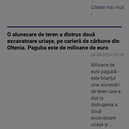
...
Citeste mai mult
›
O alunecare de teren a distrus două
excavatoare uriașe, pe carieră de cărbune din
Oltenia. Paguba este de milioane de euro
04-08-2024 | 07:36
Milioane de
euro pagubă -
este bilanțul
unei alunecări
de teren care a
dus la
distrugerea a
două
excavatoare
uriașe și ...