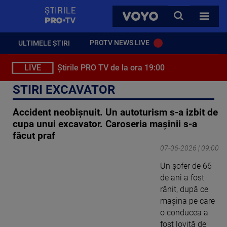
StirilePROTV
CAUTA
VOYO
TOATE 
PROTV NEWS LIVE
ULTIMELE ȘTIRI
LIVE
Știrile PRO TV de la ora 19:00
STIRI EXCAVATOR
Accident neobișnuit. Un autoturism s-a izbit de
cupa unui excavator. Caroseria mașinii s-a
făcut praf
07-06-2026 | 09:00
Un șofer de 66
de ani a fost
rănit, după ce
mașina pe care
o conducea a
fost lovită de