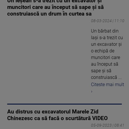
Un ieșean s-a trezit cu un excavator și
muncitori care au început să sape și să
construiască un drum în curtea sa
08-03-2024 | 11:10
Un bărbat din
Iași s-a trezit cu
un excavator și
o echipă de
muncitori care
au început să
sape și să
construiască ...
Citeste mai mult
›
Au distrus cu excavatorul Marele Zid
Chinezesc ca să facă o scurtătură VIDEO
05-09-2023 | 08:41