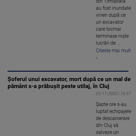
din Timișoara
au fost inundate
vineri după ce
un excavator
care tocmai
terminase niște
lucrări de ...
Citeste mai mult
›
Șoferul unui excavator, mort după ce un mal de
pământ s-a prăbușit peste utilaj, în Cluj
02-11-2020 | 16:57
Șapte ore s-au
luptat echipajele
de descarcerare
din Cluj să
salveze un