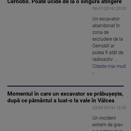
Cernobîl. Poate ucide de la o singură atingere
09-07-2019 | 20:05
Un excavator
abandonat în
zona de
excludere de la
Cernobîl ar
putea fi atât de
radioactiv ...
Citeste mai mult
›
Momentul în care un excavator se prăbușește,
după ce pământul a luat-o la vale în Vâlcea
23-05-2019 | 12:35
Un incident
extrem de grav