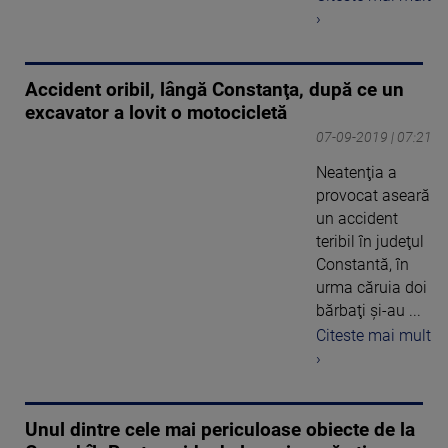
›
Accident oribil, lângă Constanţa, după ce un
excavator a lovit o motocicletă
07-09-2019 | 07:21
Neatenţia a
provocat aseară
un accident
teribil în judeţul
Constantă, în
urma căruia doi
bărbaţi şi-au ...
Citeste mai mult
›
Unul dintre cele mai periculoase obiecte de la