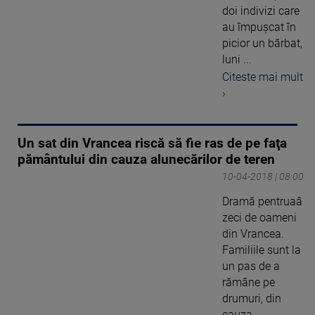
doi indivizi care
au împuşcat în
picior un bărbat,
luni ...
Citeste mai mult
›
Un sat din Vrancea riscă să fie ras de pe faţa
pământului din cauza alunecărilor de teren
10-04-2018 | 08:00
Dramă pentruaâ
zeci de oameni
din Vrancea.
Familiile sunt la
un pas de a
rămâne pe
drumuri, din
cauza ...