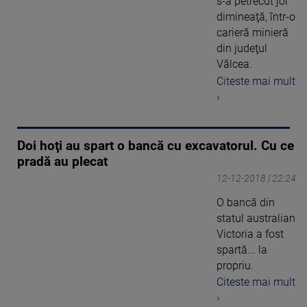
s-a petrecut joi
dimineaţă, într-o
carieră minieră
din judeţul
Vâlcea.
Citeste mai mult
›
Doi hoţi au spart o bancă cu excavatorul. Cu ce
pradă au plecat
12-12-2018 | 22:24
O bancă din
statul australian
Victoria a fost
spartă... la
propriu.
Citeste mai mult
›