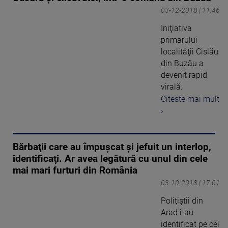
03-12-2018 | 11:46
Iniţiativa
primarului
localităţii Cislău
din Buzău a
devenit rapid
virală.
Citeste mai mult
›
Bărbaţii care au împuşcat şi jefuit un interlop,
identificaţi. Ar avea legătură cu unul din cele
mai mari furturi din România
03-10-2018 | 17:01
Poliţiştii din
Arad i-au
identificat pe cei