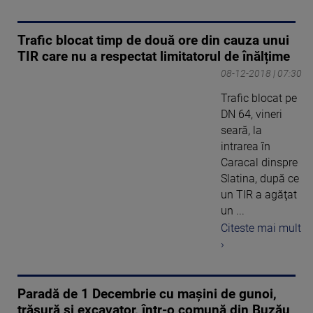
Trafic blocat timp de două ore din cauza unui
TIR care nu a respectat limitatorul de înălțime
08-12-2018 | 07:30
Trafic blocat pe
DN 64, vineri
seară, la
intrarea în
Caracal dinspre
Slatina, după ce
un TIR a agăţat
un ...
Citeste mai mult
›
Paradă de 1 Decembrie cu maşini de gunoi,
trăsură şi excavator, într-o comună din Buzău