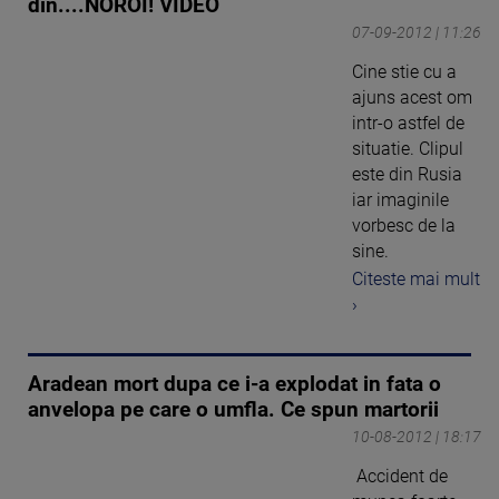
din....NOROI! VIDEO
07-09-2012 | 11:26
Cine stie cu a
ajuns acest om
intr-o astfel de
situatie. Clipul
este din Rusia
iar imaginile
vorbesc de la
sine.
Citeste mai mult
›
Aradean mort dupa ce i-a explodat in fata o
anvelopa pe care o umfla. Ce spun martorii
10-08-2012 | 18:17
Accident de