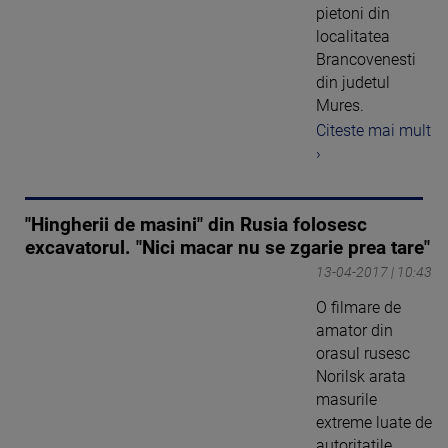
pietoni din
localitatea
Brancovenesti
din judetul
Mures.
Citeste mai mult
›
"Hingherii de masini" din Rusia folosesc
excavatorul. "Nici macar nu se zgarie prea tare"
13-04-2017 | 10:43
O filmare de
amator din
orasul rusesc
Norilsk arata
masurile
extreme luate de
autoritatile