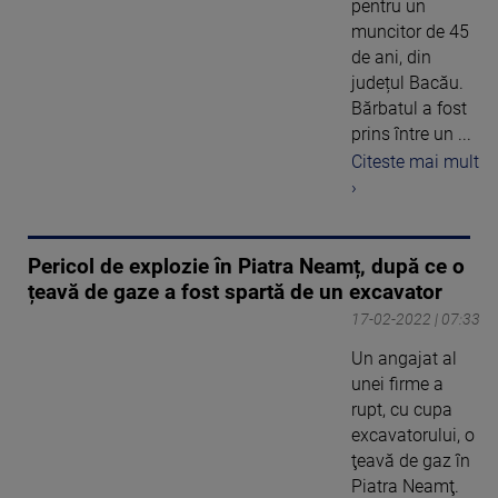
pentru un
muncitor de 45
de ani, din
județul Bacău.
Bărbatul a fost
prins între un ...
Citeste mai mult
›
Pericol de explozie în Piatra Neamț, după ce o
țeavă de gaze a fost spartă de un excavator
17-02-2022 | 07:33
Un angajat al
unei firme a
rupt, cu cupa
excavatorului, o
ţeavă de gaz în
Piatra Neamţ.