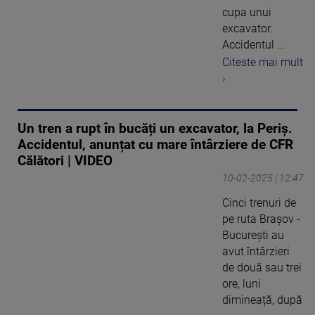
cupa unui
excavator.
Accidentul ...
Citeste mai mult
›
Un tren a rupt în bucăți un excavator, la Periș.
Accidentul, anunțat cu mare întârziere de CFR
Călători | VIDEO
10-02-2025 | 12:47
Cinci trenuri de
pe ruta Brașov -
București au
avut întârzieri
de două sau trei
ore, luni
dimineață, după