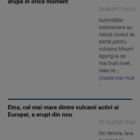
erupe în orice moment
23-09-2017 | 14:23
Autoritățile
indoneziene au
ridicat nivelul de
alertă pentru
vulcanul Mount
Agung la cel
mai înalt nivel,
ceea ce ...
Citeste mai mult
›
Etna, cel mai mare dintre vulcanii activi ai
Europei, a erupt din nou
27-10-2013 | 20:22
Din fericire, lava