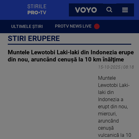
StirilePROTV
CAUTA
VOYO
TOATE 
PROTV NEWS LIVE
ULTIMELE ȘTIRI
STIRI ERUPERE
Muntele Lewotobi Laki-laki din Indonezia erupe
din nou, aruncând cenuşă la 10 km înălţime
15-10-2025 | 08:18
Muntele
Lewotobi Laki-
laki din
Indonezia a
erupt din nou,
miercuri,
aruncând
cenuşă
vulcanică la 10