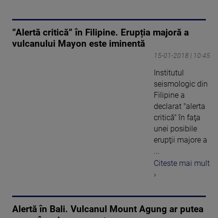
”Alertă critică” în Filipine. Erupția majoră a
vulcanului Mayon este iminentă
15-01-2018 | 10:45
Institutul
seismologic din
Filipine a
declarat "alerta
critică" în faţa
unei posibile
erupţii majore a
...
Citeste mai mult
›
Alertă în Bali. Vulcanul Mount Agung ar putea