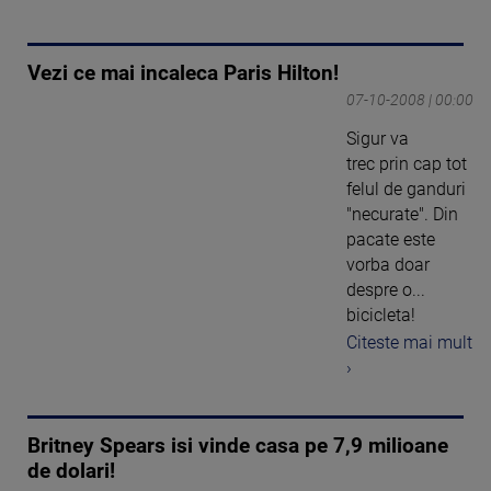
Vezi ce mai incaleca Paris Hilton!
07-10-2008 | 00:00
Sigur va
trec prin cap tot
felul de ganduri
"necurate". Din
pacate este
vorba doar
despre o...
bicicleta!
Citeste mai mult
›
Britney Spears isi vinde casa pe 7,9 milioane
de dolari!