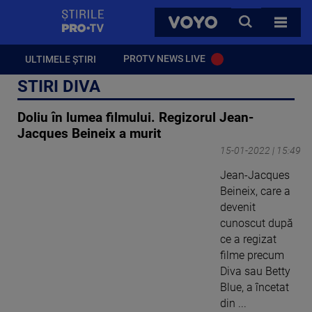
StirilePROTV
CAUTA
VOYO
TOATE 
PROTV NEWS LIVE
ULTIMELE ȘTIRI
STIRI DIVA
Doliu în lumea filmului. Regizorul Jean-
Jacques Beineix a murit
15-01-2022 | 15:49
Jean-Jacques
Beineix, care a
devenit
cunoscut după
ce a regizat
filme precum
Diva sau Betty
Blue, a încetat
din ...