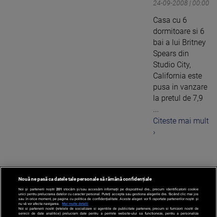
24-09-2008 | 00:00
Casa cu 6
dormitoare si 6
bai a lui Britney
Spears din
Studio City,
California este
pusa in vanzare
la pretul de 7,9
...
Citeste mai mult
›
Nouă ne pasă ca datele tale personale să rămână confidențiale
1
Noi și partenerii noștri
201
stocăm și/sau accesăm informații pe dispozitivul dvs., precum identificatorii cookie
unici pentru prelucrarea datelor cu caracter personal. Puteți accepta sau gestiona alegerile dvs. făcând clic mai jos
sau în orice moment, pe pagina cu politica de confidențialitate. Aceste alegeri vor fi raportate partenerilor noștri și
nu vă vor afecta navigarea.
Mai multe detalii
Noi si partenerii nostri (retelele de socializare si agentiile de publicitate partenere, precum si furnizorii nostri de
servicii de date analitice) prelucram date pentru a permite website-ului sa functioneze, pentru a personaliza