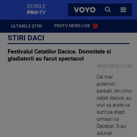
StirilePROTV
CAUTA
VOYO
TOATE 
PROTV NEWS LIVE
ULTIMELE ȘTIRI
STIRI DACI
Festivalul Cetatilor Dacice. Domnitele si
gladiatorii au facut spectacol
16-07-2012 | 11:40
Cei mai
puternici
barbati, din cinci
cetati dacice, au
vrut sa arate ca
sunt pe drept
urmasii lui
Decebal. S-au
adunat ...