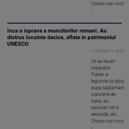
Citeste mai mult
›
Inca o isprava a muncitorilor romani. Au
distrus locuinte dacice, aflate in patrimoniul
UNESCO
11-07-2011 | 18:20
Ce au reusit
imparatul
Traian si
legiunile lui abia
dupa saptamani
crancene de
lupta, au
rezolvat intr-o
secunda, doi ...
Citeste mai mult
›