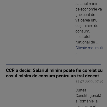
salariul minim
pe economie va
ţine cont de
valoarea unui
coş minim de
consum.
Institutul
Naţional de ...
Citeste mai mult
›
CCR a decis: Salariul minim poate fie corelat cu
coşul minim de consum pentru un trai decent
16-07-2020 | 07:49
Curtea
Constituţională
a României a
respins marţi