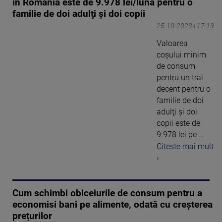
în România este de 9.978 lei/lună pentru o
familie de doi adulţi şi doi copii
25-10-2023 | 17:13
Valoarea
coşului minim
de consum
pentru un trai
decent pentru o
familie de doi
adulţi şi doi
copii este de
9.978 lei pe ...
Citeste mai mult
›
Cum schimbi obiceiurile de consum pentru a
economisi bani pe alimente, odată cu creșterea
prețurilor