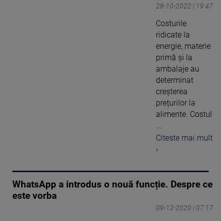
28-10-2022 | 19:47
Costurile
ridicate la
energie, materie
primă și la
ambalaje au
determinat
creșterea
prețurilor la
alimente. Costul
...
Citeste mai mult
›
WhatsApp a introdus o nouă funcție. Despre ce
este vorba
09-12-2020 | 07:17