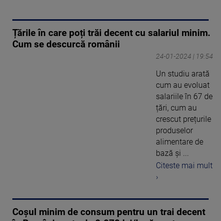
Țările în care poți trăi decent cu salariul minim.
Cum se descurcă românii
24-01-2024 | 19:54
Un studiu arată
cum au evoluat
salariile în 67 de
țări, cum au
crescut prețurile
produselor
alimentare de
bază și ...
Citeste mai mult
›
Coşul minim de consum pentru un trai decent