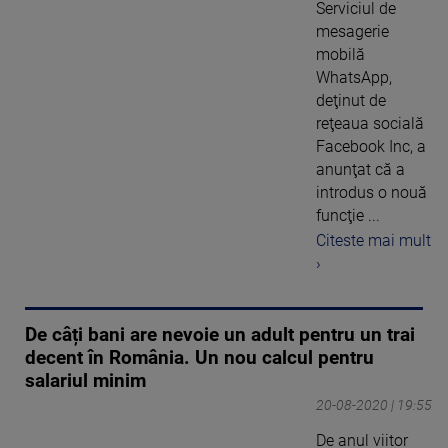
Serviciul de
mesagerie
mobilă
WhatsApp,
deţinut de
reţeaua socială
Facebook Inc, a
anunţat că a
introdus o nouă
funcţie ...
Citeste mai mult
›
De câți bani are nevoie un adult pentru un trai
decent în România. Un nou calcul pentru
salariul minim
20-08-2020 | 19:55
De anul viitor