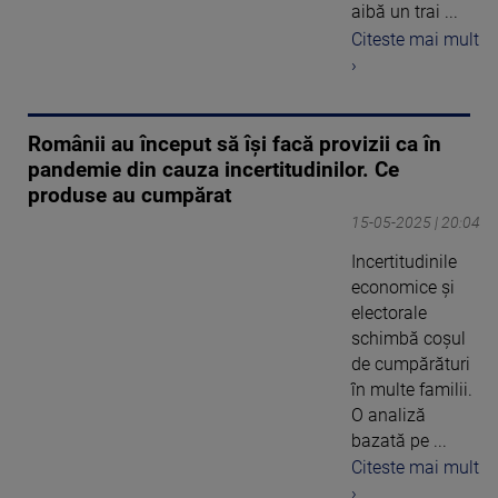
aibă un trai ...
Citeste mai mult
›
Românii au început să își facă provizii ca în
pandemie din cauza incertitudinilor. Ce
produse au cumpărat
15-05-2025 | 20:04
Incertitudinile
economice și
electorale
schimbă coșul
de cumpărături
în multe familii.
O analiză
bazată pe ...
Citeste mai mult
›