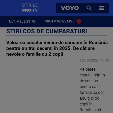
StirilePROTV
CAUTA
VOYO
TOATE 
PROTV NEWS LIVE
ULTIMELE ȘTIRI
STIRI COS DE CUMPARATURI
Valoarea coșului minim de consum în România
pentru un trai decent, în 2025. De cât are
nevoie o familie cu 2 copii
20-10-2025 | 17:43
Valoarea
coșului minim
de consum
pentru ca o
familie cu doi
adulți și doi
copii în
România să