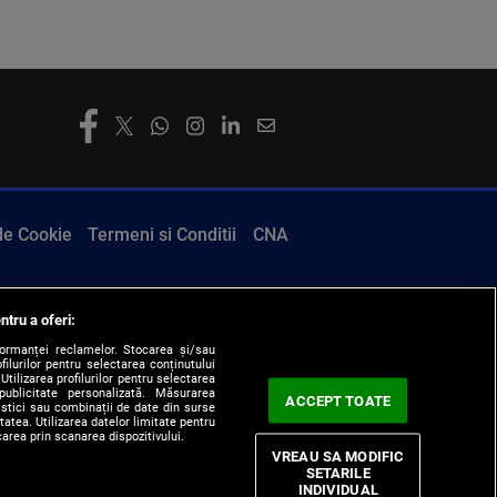
 de Cookie
Termeni si Conditii
CNA
ntru a oferi:
formanței reclamelor. Stocarea și/sau
filurilor pentru selectarea conținutului
Utilizarea profilurilor pentru selectarea
 publicitate personalizată. Măsurarea
ACCEPT TOATE
tistici sau combinații de date din surse
itatea. Utilizarea datelor limitate pentru
carea prin scanarea dispozitivului.
VREAU SA MODIFIC
SETARILE
INDIVIDUAL