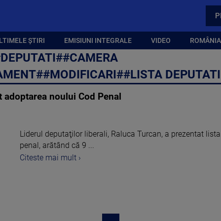
P
LTIMELE ȘTIRI
EMISIUNI INTEGRALE
VIDEO
ROMÂNIA,
##DEPUTATI##CAMERA
AMENT##MODIFICARI##LISTA DEPUTAT
at adoptarea noului Cod Penal
Liderul deputaţilor liberali, Raluca Turcan, a prezentat list
penal, arătând că 9 ...
Citeste mai mult ›