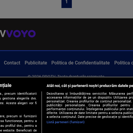
1
Contact
Publicitate
Politica de Confidentialitate
Politica
© 2026 PROTV. Toate drepturile rezervate.
nțiale
Atât noi, cât și partenerii noștri prelucrăm datele pe
, precum identificatorii
Dezvoltarea și îmbunătățirea serviciilor. Măsurarea per
accesarea informațiilor de pe un dispozitiv. Utilizarea pro
 gestiona alegerile dvs.
personalizat. Crearea profilurilor de conținut personalizat. 
te. Aceste alegeri vor fi
publicității personalizate. Crearea profilurilor pentru
performanței conținutului. Înțelegerea publicului prin sta
diferite. Utilizarea de date limitate pentru a selecta public
ere, precum si furnizorii
a selecta conținutul. Date precise de geolocație și identifi
 sa functioneze, pentru a
Listă parteneri (furnizori)
au profilul dvs., pentru a
 pe website. Beneficiati de