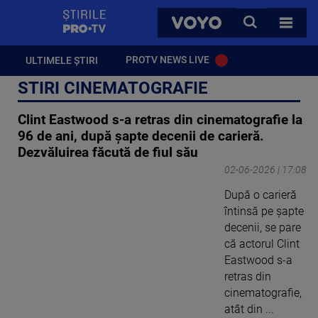
StirilePROTV
CAUTA
VOYO
TOATE 
PROTV NEWS LIVE
ULTIMELE ȘTIRI
STIRI CINEMATOGRAFIE
Clint Eastwood s-a retras din cinematografie la
96 de ani, după șapte decenii de carieră.
Dezvăluirea făcută de fiul său
02-06-2026 | 17:08
După o carieră
întinsă pe șapte
decenii, se pare
că actorul Clint
Eastwood s-a
retras din
cinematografie,
atât din ...