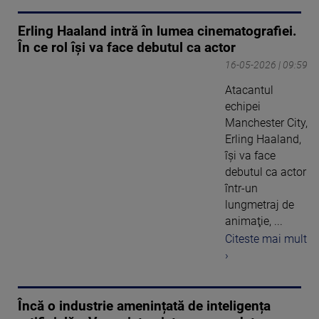
Erling Haaland intră în lumea cinematografiei.
În ce rol își va face debutul ca actor
16-05-2026 | 09:59
Atacantul
echipei
Manchester City,
Erling Haaland,
îşi va face
debutul ca actor
într-un
lungmetraj de
animaţie, ...
Citeste mai mult
›
Încă o industrie amenințată de inteligența