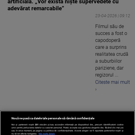
artificială. „Vor exista niște supervedete cu
adevărat remarcabile”
23-04-2026 | 09:12
Filmul său de
succes a fost o
capodoperă
care a surprins
realitatea crudă
a suburbiilor
pariziene, dar
regizorul ...
Citeste mai mult
›
Nouă ne pasă ca datele tale personale să rămână confidențiale
1
Noi și partenerii noștri
201
stocăm și/sau accesăm informații pe dispozitivul dvs., precum identificatorii cookie
unici pentru prelucrarea datelor cu caracter personal. Puteți accepta sau gestiona alegerile dvs. făcând clic mai jos
sau în orice moment, pe pagina cu politica de confidențialitate. Aceste alegeri vor fi raportate partenerilor noștri și
nu vă vor afecta navigarea.
Mai multe detalii