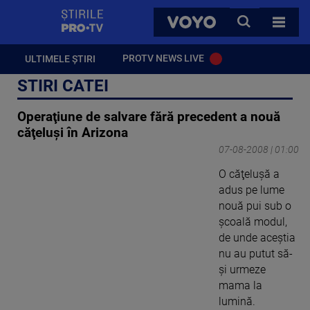
StirilePROTV
CAUTA
VOYO
TOATE 
PROTV NEWS LIVE
ULTIMELE ȘTIRI
STIRI CATEI
Operaţiune de salvare fără precedent a nouă
căţeluşi în Arizona
07-08-2008 | 01:00
O căţeluşă a
adus pe lume
nouă pui sub o
şcoală modul,
de unde aceştia
nu au putut să-
şi urmeze
mama la
lumină.